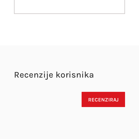
Recenzije korisnika
RECENZIRAJ
Vaša adresa e-pošte neće biti objavljena.
Obavezna polja su označena sa
* (obavezno)