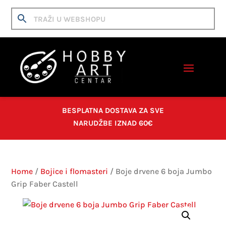
BESPLATNA DOSTAVA ZA SVE
NARUDŽBE IZNAD 60€
Home
/
Bojice i flomasteri
/ Boje drvene 6 boja Jumbo
Grip Faber Castell