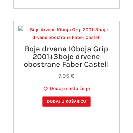
Boje drvene 10boja Grip
2001+3boje drvene
obostrane Faber Castell
7,95
€
Dodaj u listu želja
DODAJ U KOŠARICU