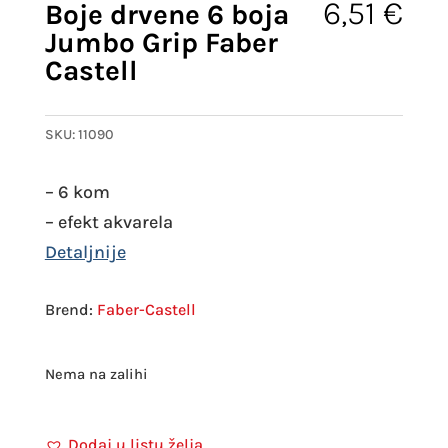
6,51
€
Boje drvene 6 boja
Jumbo Grip Faber
Castell
SKU:
11090
– 6 kom
– efekt akvarela
Faber-Castell
Nema na zalihi
Dodaj u listu želja