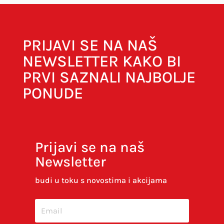
PRIJAVI SE NA NAŠ
NEWSLETTER KAKO BI
PRVI SAZNALI NAJBOLJE
PONUDE
Prijavi se na naš
Newsletter
Spremi moje ime, e-poštu i web-stranicu u
ovom internet pregledniku za sljedeći put kada
budi u toku s novostima i akcijama
budem komentirao.
SUBMIT