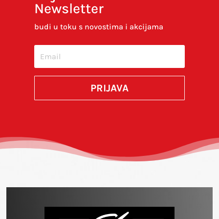
Newsletter
budi u toku s novostima i akcijama
PRIJAVA