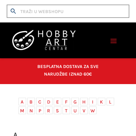
BESPLATNA DOSTAVA ZA SVE
NARUDŽBE IZNAD 60€
A
B
C
D
E
F
G
H
I
K
L
M
N
P
R
S
T
U
V
W
A