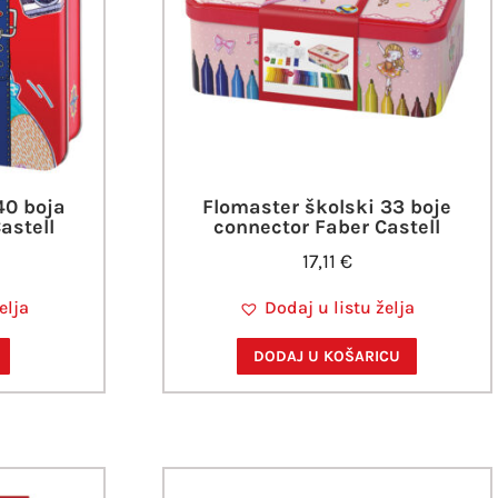
40 boja
Flomaster školski 33 boje
astell
connector Faber Castell
17,11
€
elja
Dodaj u listu želja
DODAJ U KOŠARICU