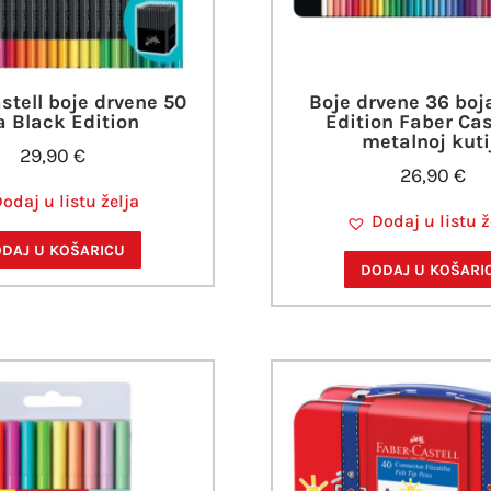
stell boje drvene 50
Boje drvene 36 boj
a Black Edition
Edition Faber Cas
metalnoj kuti
29,90
€
26,90
€
odaj u listu želja
Dodaj u listu ž
DAJ U KOŠARICU
DODAJ U KOŠARI