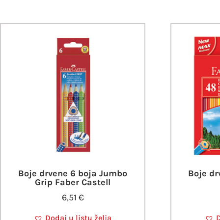
Boje drvene 6 boja Jumbo
Boje dr
Grip Faber Castell
6,51
€
Dodaj u listu želja
D