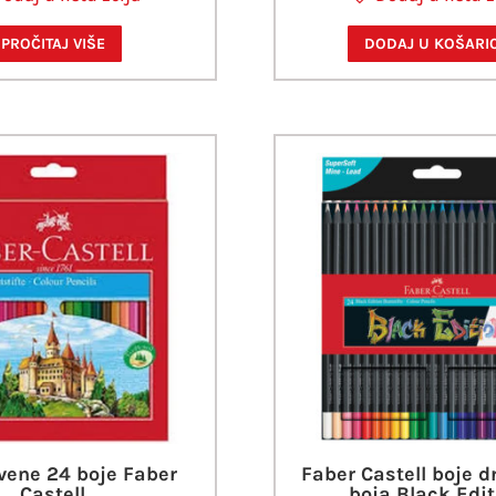
PROČITAJ VIŠE
DODAJ U KOŠARI
vene 24 boje Faber
Faber Castell boje d
Castell
boja Black Edit