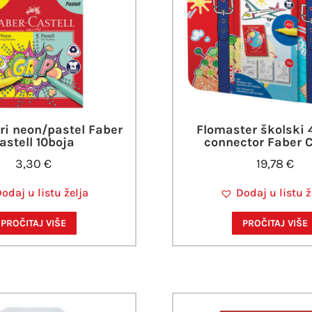
ri neon/pastel Faber
Flomaster školski 
astell 10boja
connector Faber C
3,30
€
19,78
€
odaj u listu želja
Dodaj u listu ž
PROČITAJ VIŠE
PROČITAJ VIŠE