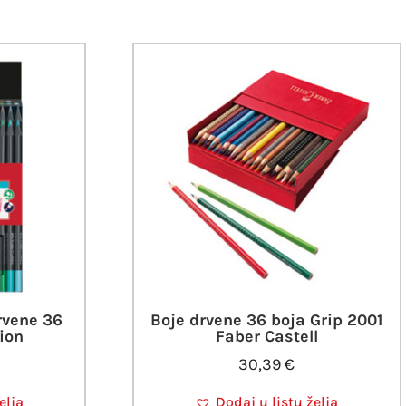
rvene 36
Boje drvene 36 boja Grip 2001
ion
Faber Castell
30,39
€
elja
Dodaj u listu želja