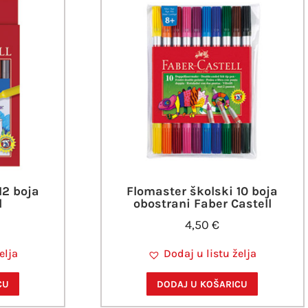
12 boja
Flomaster školski 10 boja
l
obostrani Faber Castell
4,50
€
elja
Dodaj u listu želja
CU
DODAJ U KOŠARICU