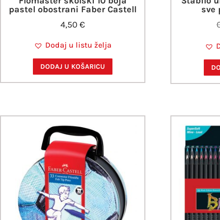
Flomaster školski 10 boja
Stabilo u
pastel obostrani Faber Castell
sve 
4,50
€
Dodaj u listu želja
D
DODAJ U KOŠARICU
DO