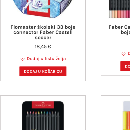
Flomaster školski 33 boje
Faber Ca
connector Faber Castell
boj
soccer
18,45
€
D
Dodaj u listu želja
DO
DODAJ U KOŠARICU