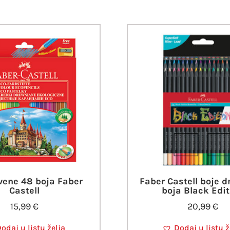
vene 48 boja Faber
Faber Castell boje d
Castell
boja Black Edit
15,99
€
20,99
€
odaj u listu želja
Dodaj u listu ž