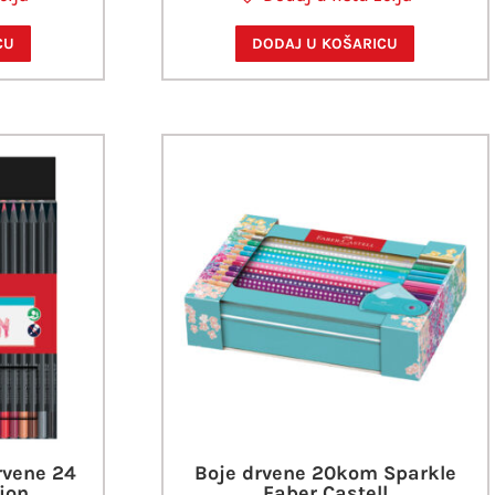
CU
DODAJ U KOŠARICU
rvene 24
Boje drvene 20kom Sparkle
ion
Faber Castell