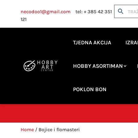
necodoo1@gmail.com
tel: + 385 42 351
121
TJEDNA AKCIJA
IZRA
HOBBY ASORTIMAN
POKLON BON
Home
/ Bojice i flomasteri