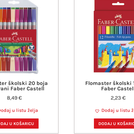
er školski 20 boja
Flomaster školski 
ani Faber Castell
Faber Castel
8,49
€
2,23
€
odaj u listu želja
Dodaj u listu ž
DAJ U KOŠARICU
DODAJ U KOŠARI