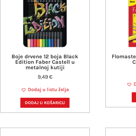
Boje drvene 12 boja Black
Flomaste
Edition Faber Castell u
C
metalnoj kutiji
9,49
€
D
Dodaj u listu želja
DODAJ U KOŠARICU