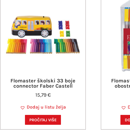
Flomaster školski 33 boje
Flomast
connector Faber Castell
obostr
15,79
€
Dodaj u listu želja
D
PROČITAJ VIŠE
DO