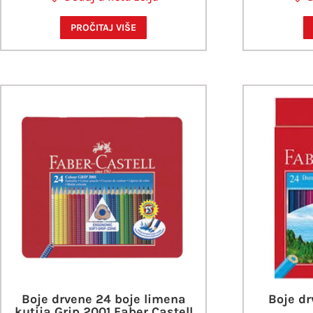
PROČITAJ VIŠE
Boje drvene 24 boje limena
Boje dr
kutija Grip 2001 Faber Castell