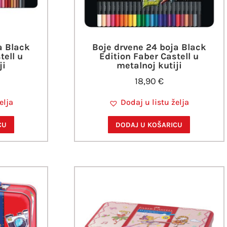
a Black
Boje drvene 24 boja Black
tell u
Edition Faber Castell u
ji
metalnoj kutiji
18,90
€
elja
Dodaj u listu želja
CU
DODAJ U KOŠARICU