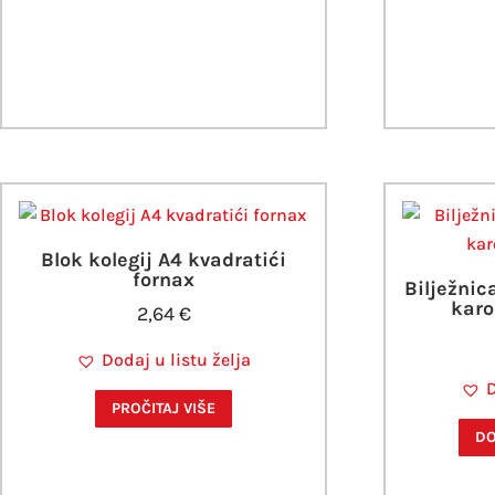
Blok kolegij A4 kvadratići
fornax
Bilježnic
karo
2,64
€
Dodaj u listu želja
D
PROČITAJ VIŠE
DO