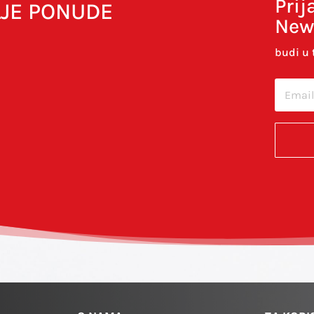
Prij
LJE PONUDE
New
budi u 