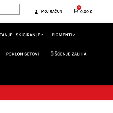
0
Košarica
0,00
€
MOJ RAČUN

TANJE I SKICIRANJE
PIGMENTI
POKLON SETOVI
ČIŠĆENJE ZALIHA