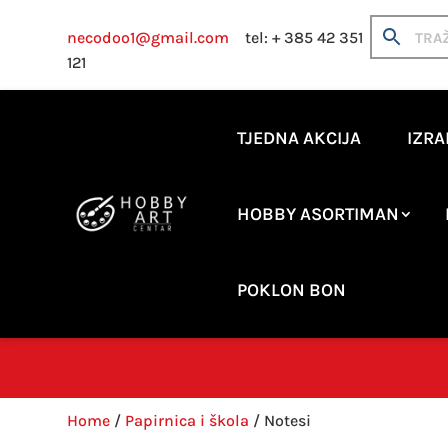
necodoo1@gmail.com
tel: + 385 42 351
121
TJEDNA AKCIJA
IZRA
HOBBY ASORTIMAN
POKLON BON
Home
/
Papirnica i škola
/ Notesi