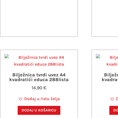
Bilježnica tvrdi uvez A4
Biljež
kvadratići educa 288lista
kvadrat
14,90
€
Dodaj u listu želja
D
DODAJ U KOŠARICU
DO