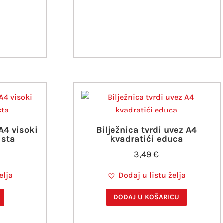
 A4 visoki
Bilježnica tvrdi uvez A4
ista
kvadratići educa
3,49
€
elja
Dodaj u listu želja
DODAJ U KOŠARICU