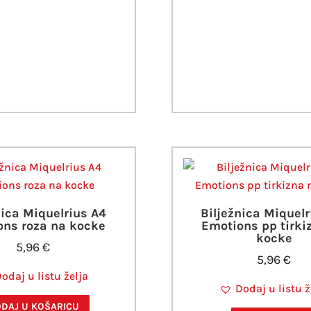
nica Miquelrius A4
Bilježnica Miquelr
ons roza na kocke
Emotions pp tirki
kocke
5,96
€
5,96
€
odaj u listu želja
Dodaj u listu ž
DAJ U KOŠARICU