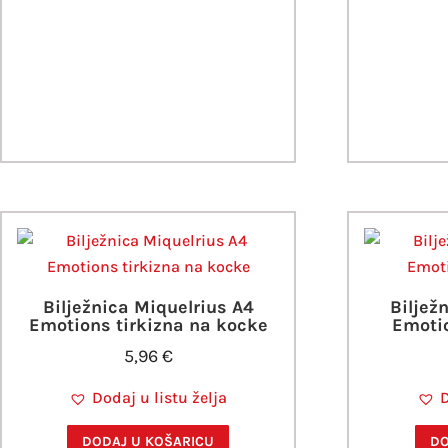
Bilježnica Miquelrius A4
Biljež
Emotions tirkizna na kocke
Emoti
5,96
€
Dodaj u listu želja
D
DODAJ U KOŠARICU
DO