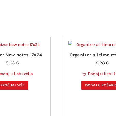
er New notes 17×24
Organizer all time re
8,63
€
9,28
€
odaj u listu želja
Dodaj u listu ž
PROČITAJ VIŠE
DODAJ U KOŠARI