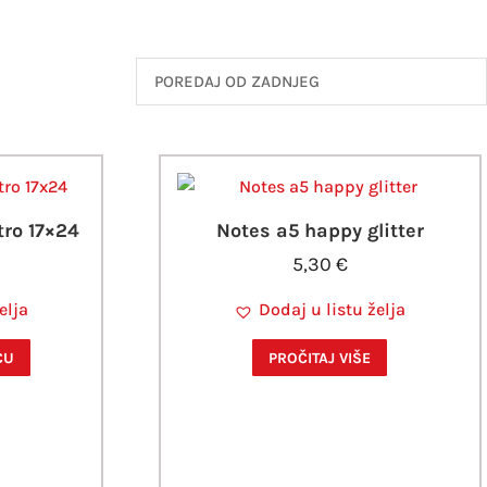
tro 17×24
Notes a5 happy glitter
5,30
€
elja
Dodaj u listu želja
CU
PROČITAJ VIŠE