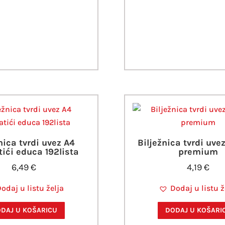
nica tvrdi uvez A4
Bilježnica tvrdi uve
ići educa 192lista
premium
6,49
€
4,19
€
odaj u listu želja
Dodaj u listu ž
DAJ U KOŠARICU
DODAJ U KOŠARI