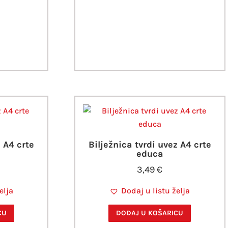
z A4 crte
Bilježnica tvrdi uvez A4 crte
educa
3,49
€
elja
Dodaj u listu želja
CU
DODAJ U KOŠARICU