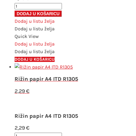
Rižin
papir
DODAJ U KOŠARICU
A4
Dodaj u listu želja
ITD
Dodaj u listu želja
R1367
Quick View
količina
Dodaj u listu želja
Dodaj u listu želja
DODAJ U KOŠARICU
Rižin papir A4 ITD R1305
2,29
€
Rižin papir A4 ITD R1305
2,29
€
Rižin