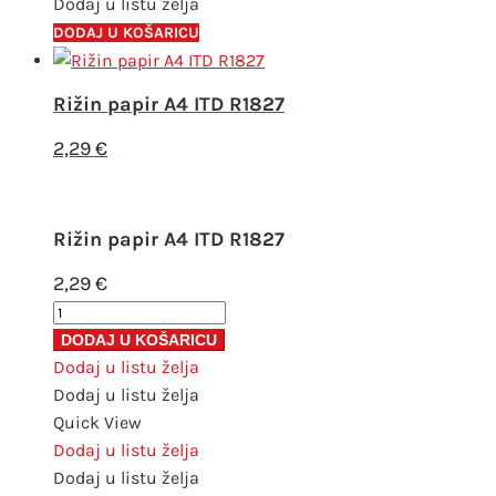
Dodaj u listu želja
DODAJ U KOŠARICU
Rižin papir A4 ITD R1827
2,29
€
Rižin papir A4 ITD R1827
2,29
€
Rižin
papir
DODAJ U KOŠARICU
A4
Dodaj u listu želja
ITD
Dodaj u listu želja
R1827
Quick View
količina
Dodaj u listu želja
Dodaj u listu želja