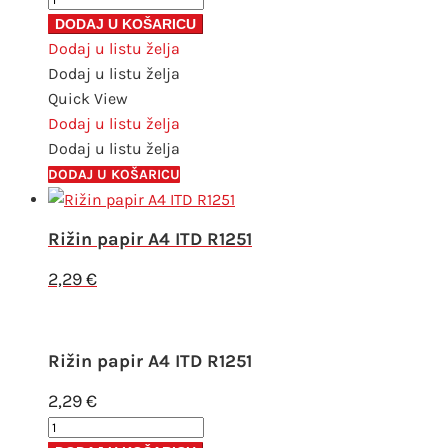
papir
DODAJ U KOŠARICU
A4
Dodaj u listu želja
ITD
Dodaj u listu želja
R1305
Quick View
količina
Dodaj u listu želja
Dodaj u listu želja
DODAJ U KOŠARICU
Rižin papir A4 ITD R1251
2,29
€
Rižin papir A4 ITD R1251
2,29
€
Rižin