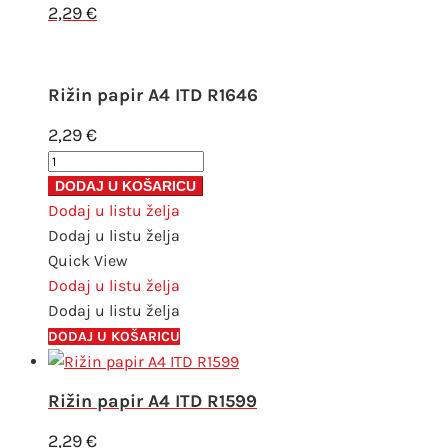
2,29
€
Rižin papir A4 ITD R1646
2,29
€
Rižin
papir
DODAJ U KOŠARICU
A4
Dodaj u listu želja
ITD
Dodaj u listu želja
R1646
Quick View
količina
Dodaj u listu želja
Dodaj u listu želja
DODAJ U KOŠARICU
Rižin papir A4 ITD R1599
2,29
€