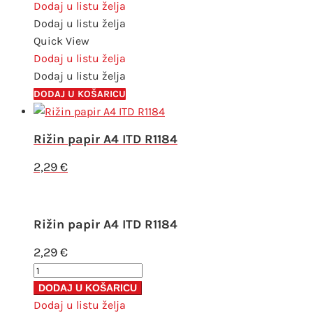
A4
Dodaj u listu želja
ITD
Dodaj u listu želja
R1193
Quick View
količina
Dodaj u listu želja
Dodaj u listu želja
DODAJ U KOŠARICU
Rižin papir A4 ITD R1184
2,29
€
Rižin papir A4 ITD R1184
2,29
€
Rižin
papir
DODAJ U KOŠARICU
A4
Dodaj u listu želja