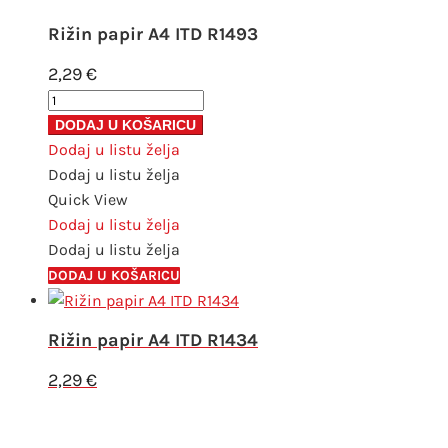
Rižin papir A4 ITD R1493
2,29
€
Rižin
papir
DODAJ U KOŠARICU
A4
Dodaj u listu želja
ITD
Dodaj u listu želja
R1493
Quick View
količina
Dodaj u listu želja
Dodaj u listu želja
DODAJ U KOŠARICU
Rižin papir A4 ITD R1434
2,29
€