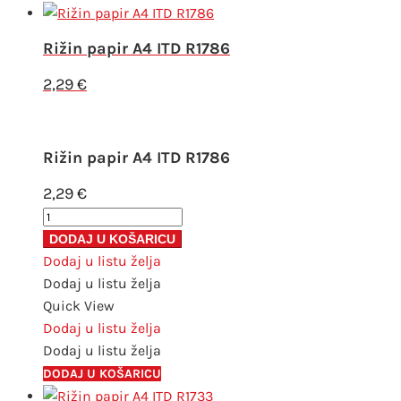
Rižin papir A4 ITD R1786
2,29
€
Rižin papir A4 ITD R1786
2,29
€
Rižin
papir
DODAJ U KOŠARICU
A4
Dodaj u listu želja
ITD
Dodaj u listu želja
R1786
Quick View
količina
Dodaj u listu želja
Dodaj u listu želja
DODAJ U KOŠARICU