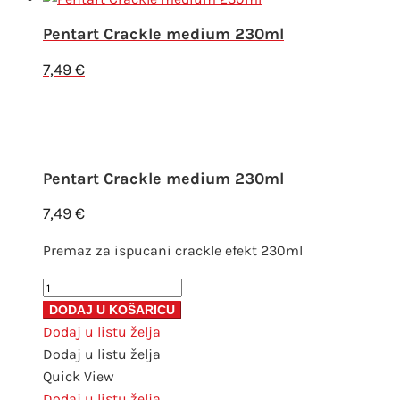
Pentart Crackle medium 230ml
7,49
€
Pentart Crackle medium 230ml
7,49
€
Premaz za ispucani crackle efekt 230ml
Pentart
Crackle
DODAJ U KOŠARICU
medium
Dodaj u listu želja
230ml
Dodaj u listu želja
količina
Quick View
Dodaj u listu želja