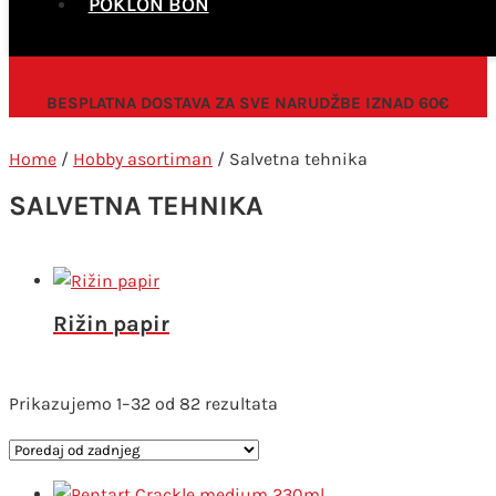
POKLON BON
BESPLATNA DOSTAVA ZA SVE NARUDŽBE IZNAD 60€
Home
/
Hobby asortiman
/ Salvetna tehnika
SALVETNA TEHNIKA
Rižin papir
Poredano
Prikazujemo 1–32 od 82 rezultata
po
najnovijem