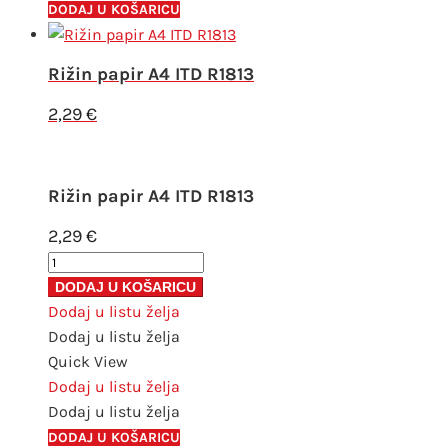
DODAJ U KOŠARICU
Rižin papir A4 ITD R1813
2,29
€
Rižin papir A4 ITD R1813
2,29
€
Rižin
papir
DODAJ U KOŠARICU
A4
Dodaj u listu želja
ITD
Dodaj u listu želja
R1813
Quick View
količina
Dodaj u listu želja
Dodaj u listu želja
DODAJ U KOŠARICU