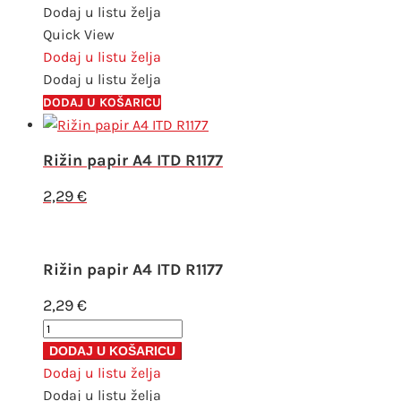
ITD
Dodaj u listu želja
R1184
Quick View
količina
Dodaj u listu želja
Dodaj u listu želja
DODAJ U KOŠARICU
Rižin papir A4 ITD R1177
2,29
€
Rižin papir A4 ITD R1177
2,29
€
Rižin
papir
DODAJ U KOŠARICU
A4
Dodaj u listu želja
ITD
Dodaj u listu želja