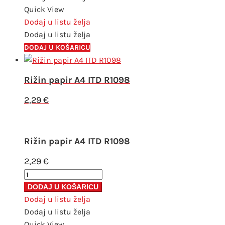
R1177
Quick View
količina
Dodaj u listu želja
Dodaj u listu želja
DODAJ U KOŠARICU
Rižin papir A4 ITD R1098
2,29
€
Rižin papir A4 ITD R1098
2,29
€
Rižin
papir
DODAJ U KOŠARICU
A4
Dodaj u listu želja
ITD
Dodaj u listu želja
R1098
Quick View