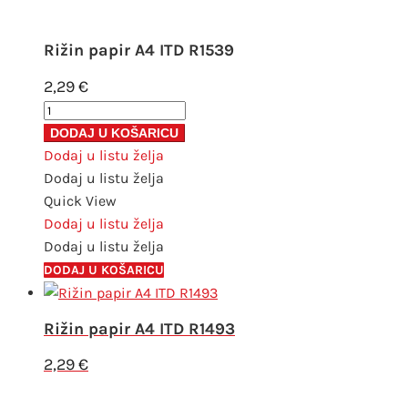
Rižin papir A4 ITD R1539
2,29
€
Rižin
papir
DODAJ U KOŠARICU
A4
Dodaj u listu želja
ITD
Dodaj u listu želja
R1539
Quick View
količina
Dodaj u listu želja
Dodaj u listu želja
DODAJ U KOŠARICU
Rižin papir A4 ITD R1493
2,29
€