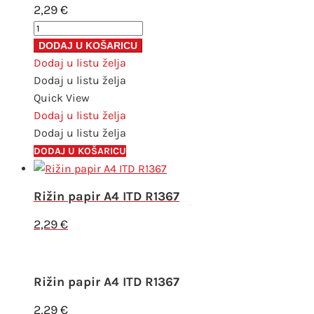
2,29
€
Rižin
papir
DODAJ U KOŠARICU
A4
Dodaj u listu želja
ITD
Dodaj u listu želja
R1373
Quick View
količina
Dodaj u listu želja
Dodaj u listu želja
DODAJ U KOŠARICU
Rižin papir A4 ITD R1367
2,29
€
Rižin papir A4 ITD R1367
2,29
€