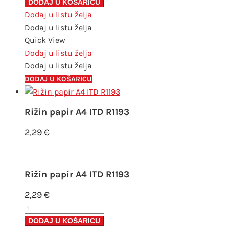
papir
DODAJ U KOŠARICU
A4
Dodaj u listu želja
ITD
Dodaj u listu želja
R1251
Quick View
količina
Dodaj u listu želja
Dodaj u listu želja
DODAJ U KOŠARICU
Rižin papir A4 ITD R1193
2,29
€
Rižin papir A4 ITD R1193
2,29
€
Rižin
papir
DODAJ U KOŠARICU