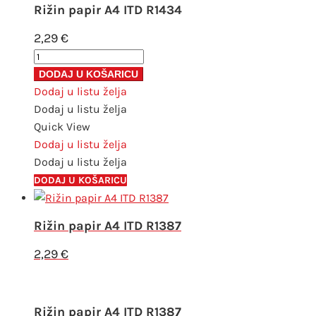
Rižin papir A4 ITD R1434
2,29
€
Rižin
papir
DODAJ U KOŠARICU
A4
Dodaj u listu želja
ITD
Dodaj u listu želja
R1434
Quick View
količina
Dodaj u listu želja
Dodaj u listu želja
DODAJ U KOŠARICU
Rižin papir A4 ITD R1387
2,29
€
Rižin papir A4 ITD R1387