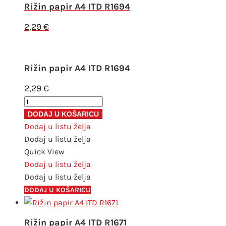
Rižin papir A4 ITD R1694
2,29
€
Rižin papir A4 ITD R1694
2,29
€
Rižin
papir
DODAJ U KOŠARICU
A4
Dodaj u listu želja
ITD
Dodaj u listu želja
R1694
Quick View
količina
Dodaj u listu želja
Dodaj u listu želja
DODAJ U KOŠARICU
Rižin papir A4 ITD R1671