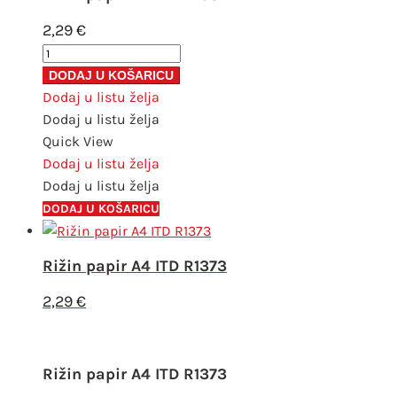
2,29
€
Rižin
papir
DODAJ U KOŠARICU
A4
Dodaj u listu želja
ITD
Dodaj u listu želja
R1387
Quick View
količina
Dodaj u listu želja
Dodaj u listu želja
DODAJ U KOŠARICU
Rižin papir A4 ITD R1373
2,29
€
Rižin papir A4 ITD R1373