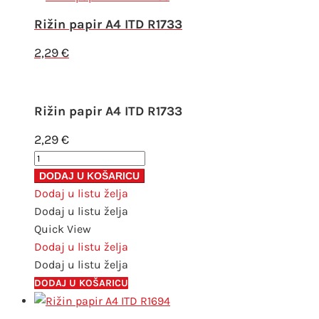
Rižin papir A4 ITD R1733
2,29
€
Rižin papir A4 ITD R1733
2,29
€
Rižin
papir
DODAJ U KOŠARICU
A4
Dodaj u listu želja
ITD
Dodaj u listu želja
R1733
Quick View
količina
Dodaj u listu želja
Dodaj u listu želja
DODAJ U KOŠARICU