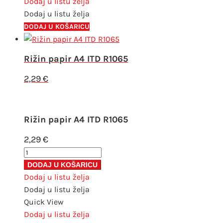
količina
Dodaj u listu želja
Dodaj u listu želja
DODAJ U KOŠARICU
Rižin papir A4 ITD R1065
2,29
€
Rižin papir A4 ITD R1065
2,29
€
Rižin
papir
DODAJ U KOŠARICU
A4
Dodaj u listu želja
ITD
Dodaj u listu želja
R1065
Quick View
količina
Dodaj u listu želja