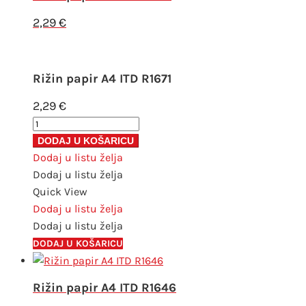
2,29
€
Rižin papir A4 ITD R1671
2,29
€
Rižin
papir
DODAJ U KOŠARICU
A4
Dodaj u listu želja
ITD
Dodaj u listu želja
R1671
Quick View
količina
Dodaj u listu želja
Dodaj u listu želja
DODAJ U KOŠARICU
Rižin papir A4 ITD R1646