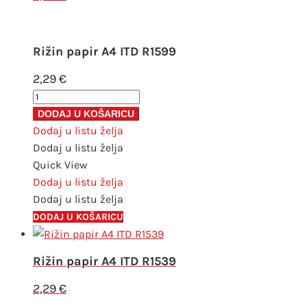
Rižin papir A4 ITD R1599
2,29
€
Rižin
papir
DODAJ U KOŠARICU
A4
Dodaj u listu želja
ITD
Dodaj u listu želja
R1599
Quick View
količina
Dodaj u listu želja
Dodaj u listu želja
DODAJ U KOŠARICU
Rižin papir A4 ITD R1539
2,29
€