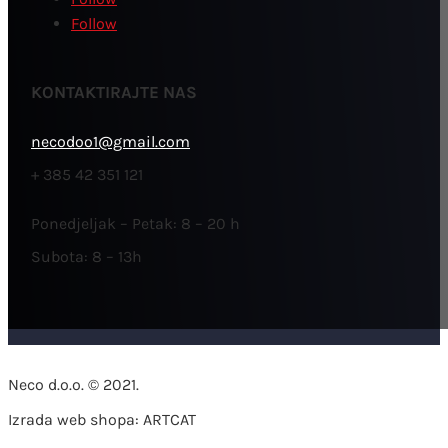
Follow
KONTAKTIRAJTE NAS
necodoo1@gmail.com
+ 385 42 351 121
Ponedjeljak – Petak: 8 – 20 h
Subota: 8 – 13h
Neco d.o.o. © 2021.
Izrada web shopa: ARTCAT