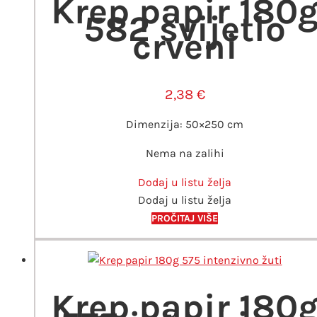
Krep papir 180
582 svijetlo
crveni
2,38
€
Dimenzija: 50×250 cm
Nema na zalihi
Dodaj u listu želja
Dodaj u listu želja
PROČITAJ VIŠE
Krep papir 180