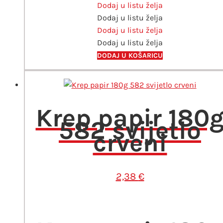
Dodaj u listu želja
600
Dodaj u listu želja
bijeli
Dodaj u listu želja
količina
Dodaj u listu želja
DODAJ U KOŠARICU
Krep papir 180
582 svijetlo
crveni
2,38
€