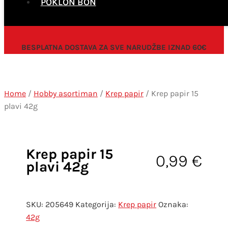
POKLON BON
BESPLATNA DOSTAVA ZA SVE NARUDŽBE IZNAD 60€
Home
/
Hobby asortiman
/
Krep papir
/ Krep papir 15
plavi 42g
Krep papir 15
0,99
€
plavi 42g
SKU:
205649
Kategorija:
Krep papir
Oznaka:
42g