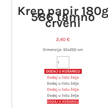
Krep papir 180
586 tamno
crveni
2,40
€
Dimenzija: 50×250 cm
Krep
papir
180g
DODAJ U KOŠARICU
Dodaj u listu želja
586
Dodaj u listu želja
tamno
Dodaj u listu želja
crveni
Dodaj u listu želja
količina
DODAJ U KOŠARICU