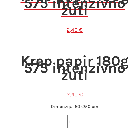
575 intenzivno
žuti
2,40
€
Krep papir 180
575 intenzivno
žuti
2,40
€
Dimenzija: 50×250 cm
Krep
papir