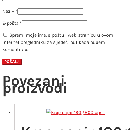
Naziv
*
E-pošta
*
Spremi moje ime, e-poštu i web-stranicu u ovom
internet pregledniku za sljedeći put kada budem
komentirao.
Povezani
proizvodi