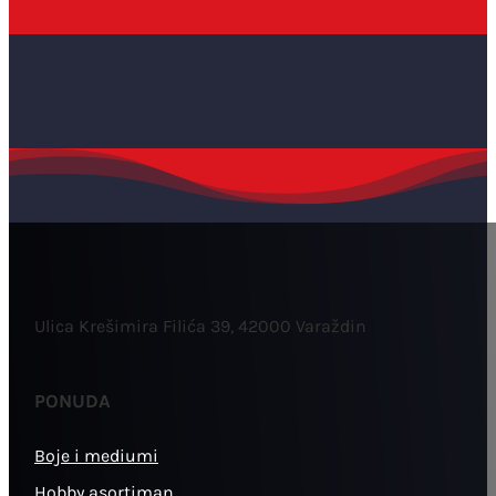
Ulica Krešimira Filića 39, 42000 Varaždin
PONUDA
Boje i mediumi
Hobby asortiman