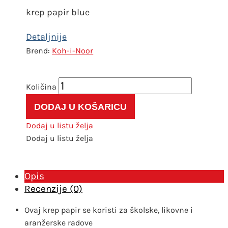
krep papir blue
Koh-i-Noor
Krep
papir
DODAJ U KOŠARICU
15
plavi
Dodaj u listu želja
42g
Dodaj u listu želja
količina
Opis
Recenzije (0)
Ovaj krep papir se koristi za školske, likovne i
aranžerske radove