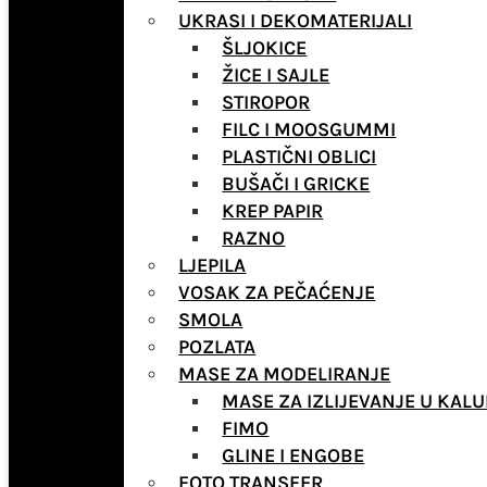
UKRASI I DEKOMATERIJALI
ŠLJOKICE
ŽICE I SAJLE
STIROPOR
FILC I MOOSGUMMI
PLASTIČNI OBLICI
BUŠAČI I GRICKE
KREP PAPIR
RAZNO
LJEPILA
VOSAK ZA PEČAĆENJE
SMOLA
POZLATA
MASE ZA MODELIRANJE
MASE ZA IZLIJEVANJE U KALU
FIMO
GLINE I ENGOBE
FOTO TRANSFER