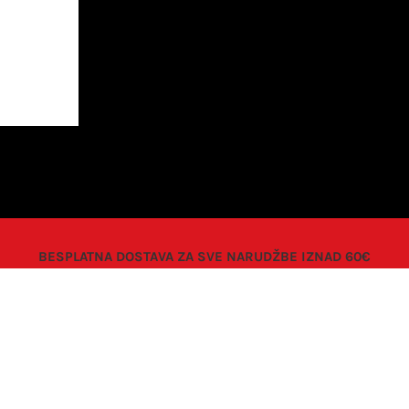
BESPLATNA DOSTAVA ZA SVE NARUDŽBE IZNAD 60€