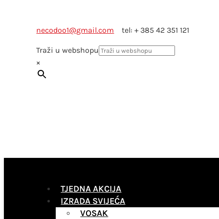
necodoo1@gmail.com
tel: + 385 42 351 121
Traži u webshopu
×
TJEDNA AKCIJA
IZRADA SVIJEĆA
VOSAK