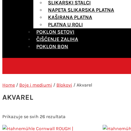
SLIKARSKI STALCI
NAPETA SLIKARSKA PLATNA
KAŠIRANA PLATNA
PLATNA U ROLI
POKLON SETOVI
ČIŠĆENJE ZALIHA
POKLON BON
Home
/
Boje i mediumi
/
Blokovi
/ Akvarel
AKVAREL
Poredano
Prikazuje se svih 26 rezultata
po
najnovijem