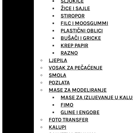
ŠLJOKICE
ŽICE I SAJLE
STIROPOR
FILC I MOOSGUMMI
PLASTIČNI OBLICI
BUŠAČI I GRICKE
KREP PAPIR
RAZNO
LJEPILA
VOSAK ZA PEČAĆENJE
SMOLA
POZLATA
MASE ZA MODELIRANJE
MASE ZA IZLIJEVANJE U KALU
FIMO
GLINE I ENGOBE
FOTO TRANSFER
KALUPI