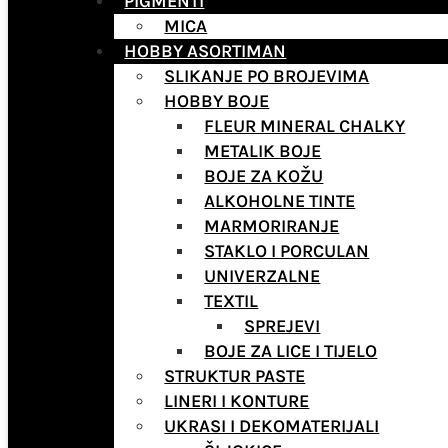
PIGMENTI
MICA
HOBBY ASORTIMAN
SLIKANJE PO BROJEVIMA
HOBBY BOJE
FLEUR MINERAL CHALKY
METALIK BOJE
BOJE ZA KOŽU
ALKOHOLNE TINTE
MARMORIRANJE
STAKLO I PORCULAN
UNIVERZALNE
TEXTIL
SPREJEVI
BOJE ZA LICE I TIJELO
STRUKTUR PASTE
LINERI I KONTURE
UKRASI I DEKOMATERIJALI