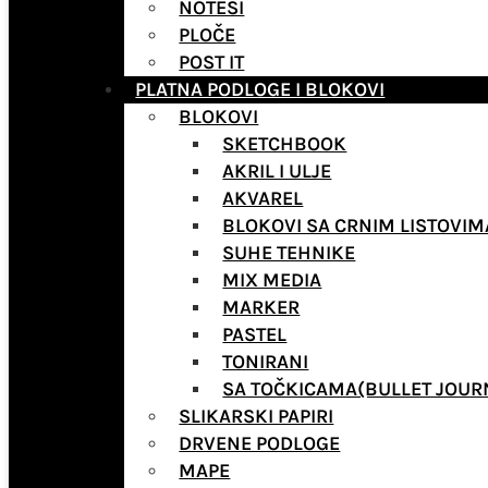
NOTESI
PLOČE
POST IT
PLATNA PODLOGE I BLOKOVI
BLOKOVI
SKETCHBOOK
AKRIL I ULJE
AKVAREL
BLOKOVI SA CRNIM LISTOVIM
SUHE TEHNIKE
MIX MEDIA
MARKER
PASTEL
TONIRANI
SA TOČKICAMA(BULLET JOUR
SLIKARSKI PAPIRI
DRVENE PODLOGE
MAPE