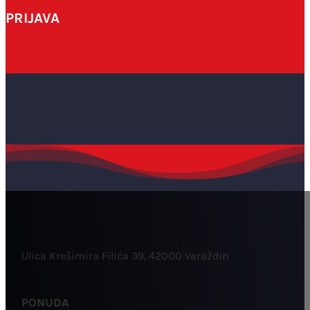
PRIJAVA
Ulica Krešimira Filića 39, 42000 Varaždin
PONUDA