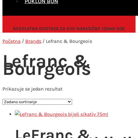
POKLON BON
BESPLATNA DOSTAVA ZA SVE NARUDŽBE IZNAD 60€
Početna
/
Brands
/ Lefranc & Bourgeois
Lefranc &
Bourgeois
Prikazuje se jedan rezultat
LeFranc &