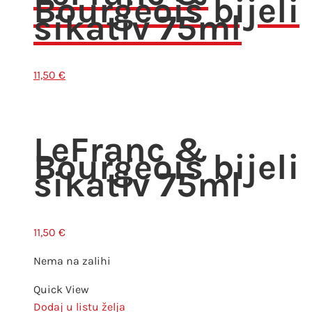
Bourgeois bijeli
sikativ 75ml
11,50
€
LeFranc &
Bourgeois bijeli
sikativ 75ml
11,50
€
Nema na zalihi
Quick View
Dodaj u listu želja