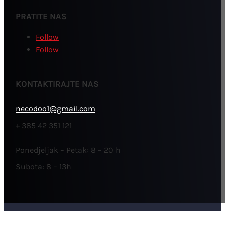
PRATITE NAS
Follow
Follow
KONTAKTIRAJTE NAS
necodoo1@gmail.com
+ 385 42 351 121
Ponedjeljak – Petak: 8 – 20 h
Subota: 8 – 13h