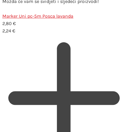
Možda će vam se svidjeti i sljedeći proizvodi!
Marker Uni pc-5m Posca lavanda
2,80
€
2,24
€