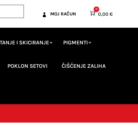
0
Košarica
0,00
€
MOJ RAČUN

TANJE I SKICIRANJE
PIGMENTI
POKLON SETOVI
ČIŠĆENJE ZALIHA