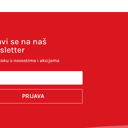
avi se na naš
sletter
toku s novostima i akcijama
PRIJAVA