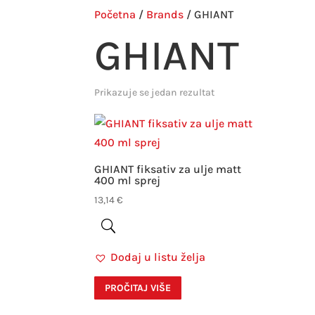
Početna
/
Brands
/ GHIANT
GHIANT
Prikazuje se jedan rezultat
GHIANT fiksativ za ulje matt
400 ml sprej
13,14
€
Dodaj u listu želja
PROČITAJ VIŠE