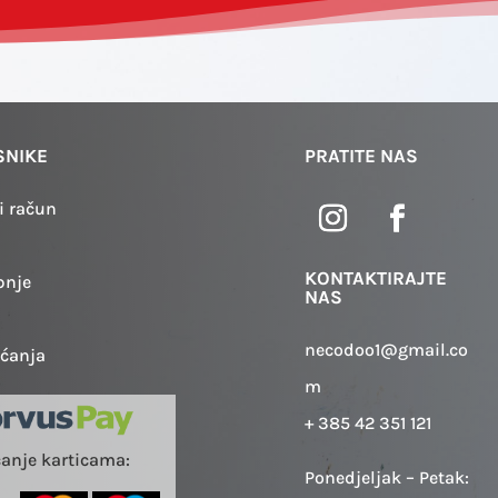
SNIKE
PRATITE NAS
i račun
KONTAKTIRAJTE
pnje
NAS
necodoo1@gmail.co
aćanja
m
+ 385 42 351 121
ćanje karticama:
Ponedjeljak – Petak: