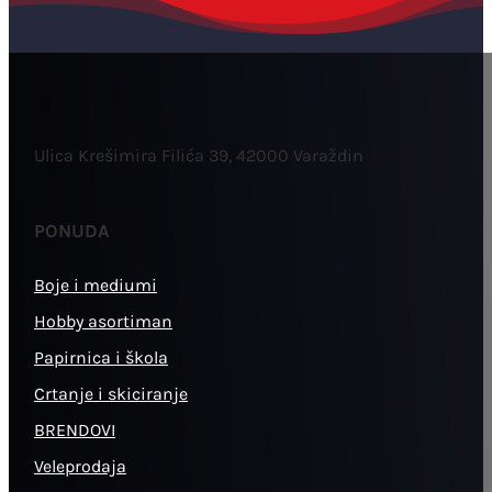
Ulica Krešimira Filića 39, 42000 Varaždin
PONUDA
Boje i mediumi
Hobby asortiman
Papirnica i škola
Crtanje i skiciranje
BRENDOVI
Veleprodaja