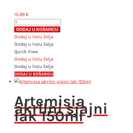
15,99
€
Artemisia
akrilni
DODAJ U KOŠARICU
mat
Dodaj u listu želja
lak
Dodaj u listu želja
500ml
Quick View
količina
Dodaj u listu želja
Dodaj u listu želja
DODAJ U KOŠARICU
Artemisia
akrilni sjajni
lak 150ml