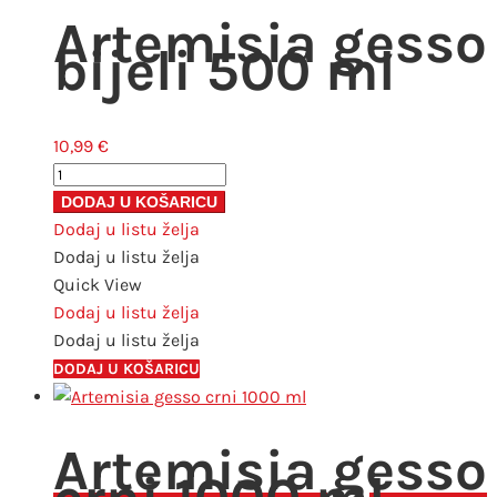
Artemisia gesso
bijeli 500 ml
10,99
€
Artemisia
gesso
DODAJ U KOŠARICU
bijeli
Dodaj u listu želja
500
Dodaj u listu želja
ml
Quick View
količina
Dodaj u listu želja
Dodaj u listu želja
DODAJ U KOŠARICU
Artemisia gesso