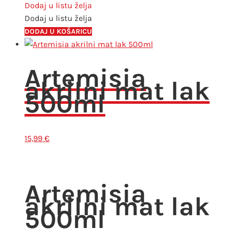
količina
Dodaj u listu želja
Dodaj u listu želja
DODAJ U KOŠARICU
Artemisia
akrilni mat lak
500ml
15,99
€
Artemisia
akrilni mat lak
500ml