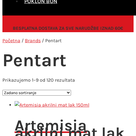
POKLON BON
BESPLATNA DOSTAVA ZA SVE NARUDŽBE IZNAD 60€
Početna
/
Brands
/ Pentart
Pentart
Prikazujemo 1–9 od 120 rezultata
Artemisia
akrilni mat lak