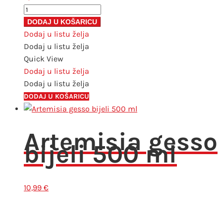
Artemisia
gesso
DODAJ U KOŠARICU
bijeli
Dodaj u listu želja
250
Dodaj u listu želja
ml
Quick View
količina
Dodaj u listu želja
Dodaj u listu želja
DODAJ U KOŠARICU
Artemisia gesso
bijeli 500 ml
10,99
€