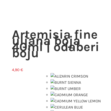
Artemisia fine
uljana boja
40ml | odaberi
boju
4,90
€