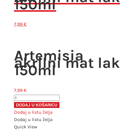
150ml
7,99
€
Artemisia
akrilni mat lak
150ml
7,99
€
Artemisia
akrilni
DODAJ U KOŠARICU
mat
Dodaj u listu želja
lak
Dodaj u listu želja
150ml
Quick View