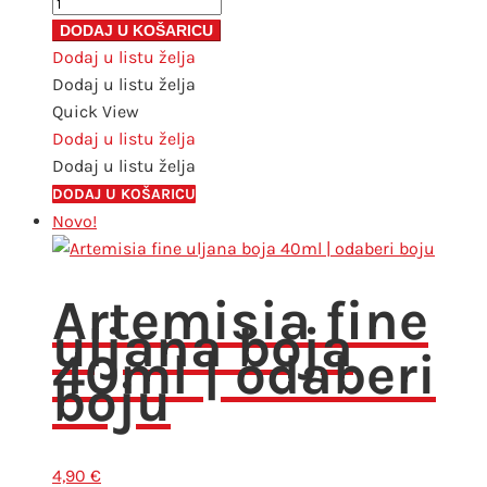
Artemisia
akrilni
DODAJ U KOŠARICU
sjajni
Dodaj u listu želja
lak
Dodaj u listu želja
500ml
Quick View
količina
Dodaj u listu želja
Dodaj u listu želja
DODAJ U KOŠARICU
Novo!
Artemisia fine
uljana boja
40ml | odaberi
boju
4,90
€