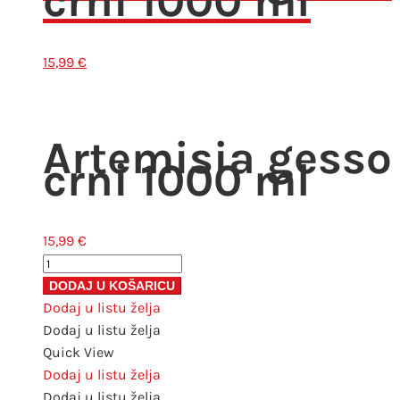
crni 1000 ml
15,99
€
Artemisia gesso
crni 1000 ml
15,99
€
Artemisia
gesso
DODAJ U KOŠARICU
crni
Dodaj u listu želja
1000
Dodaj u listu želja
ml
Quick View
količina
Dodaj u listu želja
Dodaj u listu želja