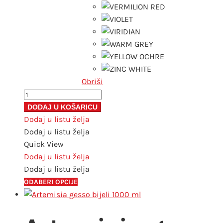
Obriši
Artemisia
fine
DODAJ U KOŠARICU
uljana
Dodaj u listu želja
boja
Dodaj u listu želja
40ml
Quick View
|
Dodaj u listu želja
odaberi
Dodaj u listu želja
boju
Ovaj
ODABERI OPCIJE
količina
proizvod
ima
više