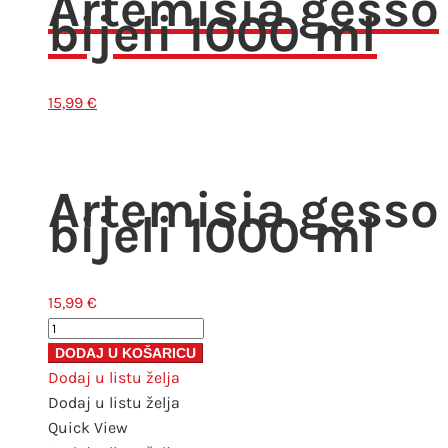
Artemisia gesso
bijeli 1000 ml
varijanti.
Opcije
se
mogu
15,99
€
odabrati
na
stranici
Artemisia gesso
proizvoda
bijeli 1000 ml
15,99
€
Artemisia
gesso
DODAJ U KOŠARICU
bijeli
Dodaj u listu želja
1000
Dodaj u listu želja
ml
Quick View