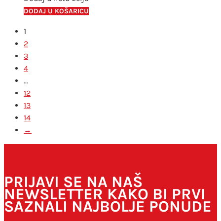
DODAJ U KOŠARICU
1
2
3
4
…
12
13
14
→
PRIJAVI SE NA NAŠ
NEWSLETTER KAKO BI PRVI
SAZNALI NAJBOLJE PONUDE