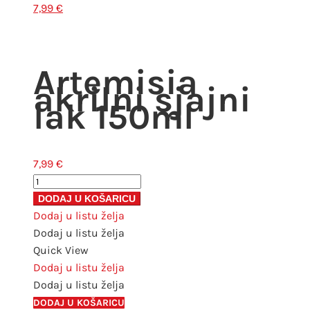
7,99
€
Artemisia
akrilni sjajni
lak 150ml
7,99
€
Artemisia
akrilni
DODAJ U KOŠARICU
sjajni
Dodaj u listu želja
lak
Dodaj u listu želja
150ml
Quick View
količina
Dodaj u listu želja
Dodaj u listu želja
DODAJ U KOŠARICU