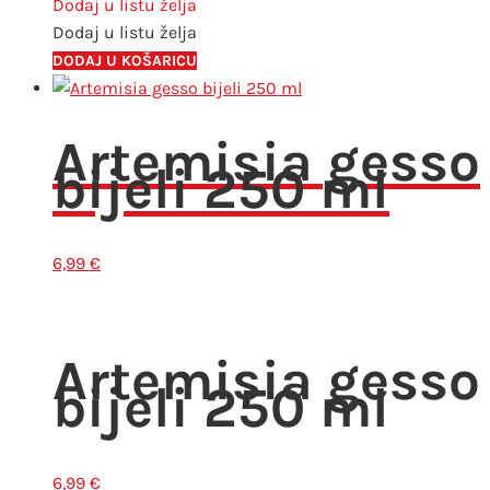
količina
Dodaj u listu želja
Dodaj u listu želja
DODAJ U KOŠARICU
Artemisia gesso
bijeli 250 ml
6,99
€
Artemisia gesso
bijeli 250 ml
6,99
€