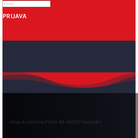
PRIJAVA
Ulica Krešimira Filića 39, 42000 Varaždin