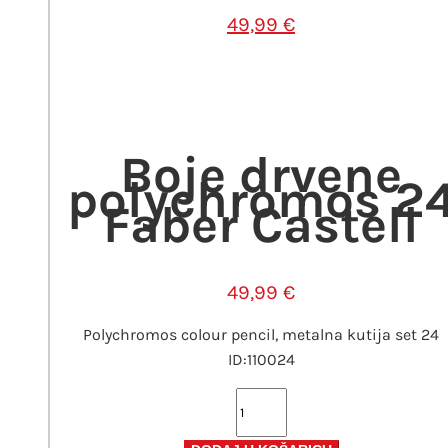
49,99
€
Boje drvene
polychromos 2
Faber Castell
49,99
€
Polychromos colour pencil, metalna kutija set 24
ID:110024
Boje
drvene