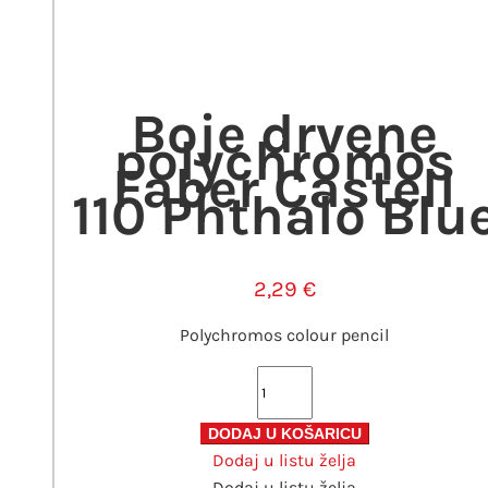
Boje drvene
polychromos
Faber Castell
110 Phthalo Blu
2,29
€
Polychromos colour pencil
Boje
drvene
polychromos
DODAJ U KOŠARICU
Dodaj u listu želja
Faber
Dodaj u listu želja
Castell