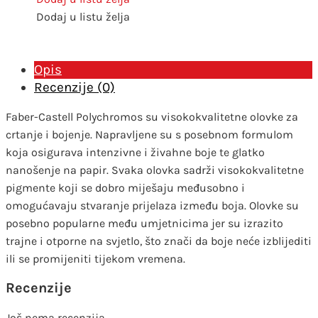
Castell
Dodaj u listu želja
103
ivory
količina
Opis
Recenzije (0)
Faber-Castell Polychromos su visokokvalitetne olovke za
crtanje i bojenje. Napravljene su s posebnom formulom
koja osigurava intenzivne i živahne boje te glatko
nanošenje na papir. Svaka olovka sadrži visokokvalitetne
pigmente koji se dobro miješaju međusobno i
omogućavaju stvaranje prijelaza između boja. Olovke su
posebno popularne među umjetnicima jer su izrazito
trajne i otporne na svjetlo, što znači da boje neće izblijediti
ili se promijeniti tijekom vremena.
Recenzije
Još nema recenzija.