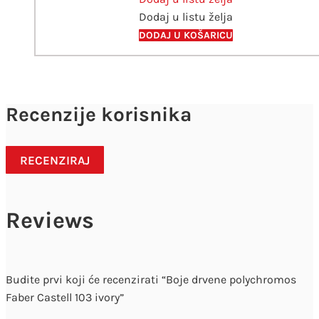
Dodaj u listu želja
u
rolo
DODAJ U KOŠARICU
etui
količina
Recenzije korisnika
RECENZIRAJ
Reviews
Budite prvi koji će recenzirati “Boje drvene polychromos
Faber Castell 103 ivory”