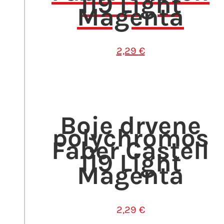
119 Light
Magenta
2,29
€
Boje drvene
polychromos
Faber Castell
119 Light
Magenta
2,29
€