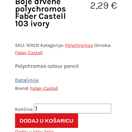
Boje drvene
2,29
€
polychromos
Faber Castell
103 ivory
SKU:
101031
Kategorija:
Polychromos
Oznaka:
Faber Castell
Polychromos colour pencil
Faber-Castell
Boje
drvene
DODAJ U KOŠARICU
polychromos
Faber
Dodaj u listu želja