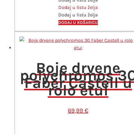
Dodaj u listu želja
110
Dodaj u listu želja
Phthalo
Blue
DODAJ U KOŠARICU
količina
Boje drvene
polychromos 3
Faber Castell u
rolo etui
69,99
€