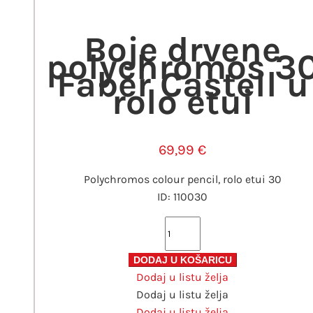
Boje drvene
polychromos 3
Faber Castell u
rolo etui
69,99
€
Polychromos colour pencil, rolo etui 30
ID: 110030
Boje
drvene
polychromos
DODAJ U KOŠARICU
Dodaj u listu želja
30
Dodaj u listu želja
Faber
Dodaj u listu želja
Castell