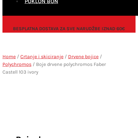
POKLON BON
BESPLATNA DOSTAVA ZA SVE NARUDŽBE IZNAD 60€
Home
/
Crtanje i skiciranje
/
Drvene bojice
/
Polychromos
/ Boje drvene polychromos Faber
Castell 103 ivory