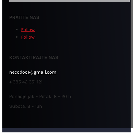
PRATITE NAS
Follow
Follow
KONTAKTIRAJTE NAS
necodoo1@gmail.com
+ 385 42 351 121
Ponedjeljak – Petak: 8 – 20 h
Subota: 8 – 13h