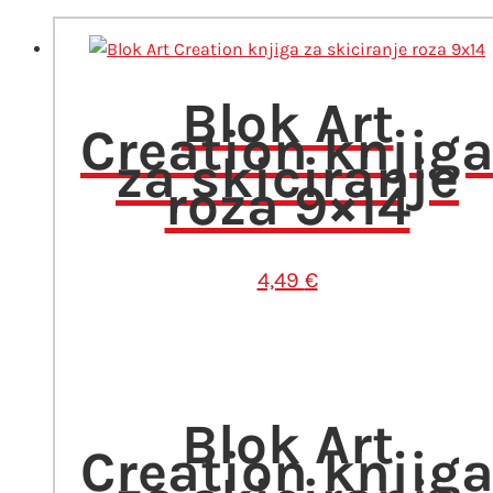
Blok Art
Creation knjig
za skiciranje
roza 9×14
4,49
€
Blok Art
Creation knjig