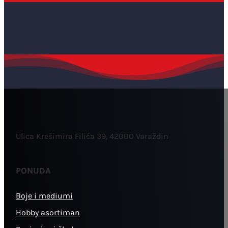
Ulica Krešimira Filića 39, 42000 Varaždin
PONUDA
Boje i mediumi
Hobby asortiman