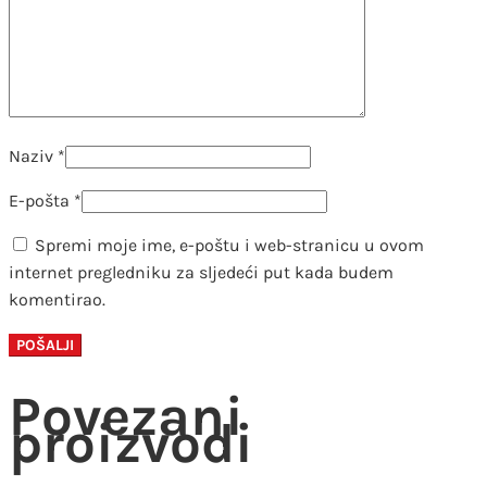
Naziv
*
E-pošta
*
Spremi moje ime, e-poštu i web-stranicu u ovom
internet pregledniku za sljedeći put kada budem
komentirao.
Povezani
proizvodi