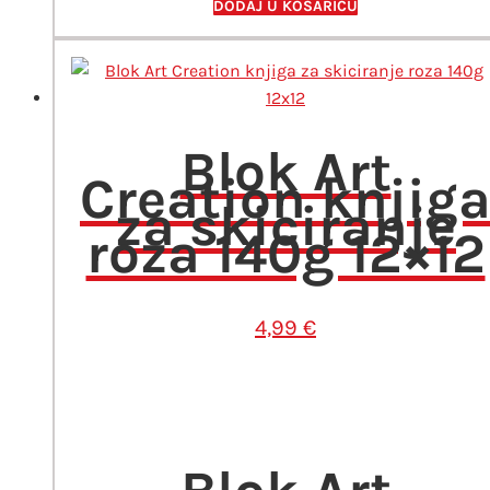
140g
DODAJ U KOŠARICU
9x14
količina
Blok Art
Creation knjig
za skiciranje
roza 140g 12×12
4,99
€