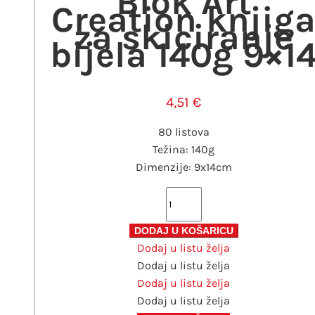
Blok Art
Creation knjig
za skiciranje
bijela 140g 9×1
4,51
€
80 listova
Težina: 140g
Dimenzije: 9x14cm
Blok
Art
Creation
DODAJ U KOŠARICU
Dodaj u listu želja
knjiga
Dodaj u listu želja
za
Dodaj u listu želja
skiciranje
Dodaj u listu želja
bijela