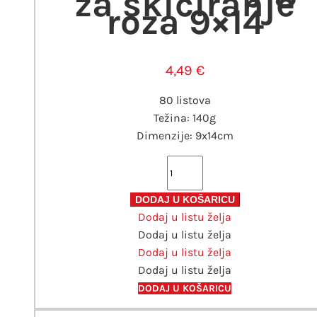
za skiciranje
roza 9×14
4,49
€
80 listova
Težina: 140g
Dimenzije: 9x14cm
Blok
Art
Creation
DODAJ U KOŠARICU
Dodaj u listu želja
knjiga
Dodaj u listu želja
za
Dodaj u listu želja
skiciranje
Dodaj u listu želja
roza
9x14
DODAJ U KOŠARICU
količina