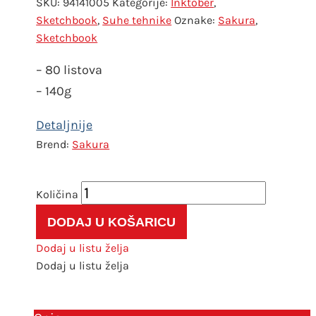
SKU:
94141005
Kategorije:
Inktober
,
Sketchbook
,
Suhe tehnike
Oznake:
Sakura
,
Sketchbook
– 80 listova
– 140g
Sakura
Sakura
sketchbook
DODAJ U KOŠARICU
crni
papir
Dodaj u listu želja
21x30
Dodaj u listu želja
količina