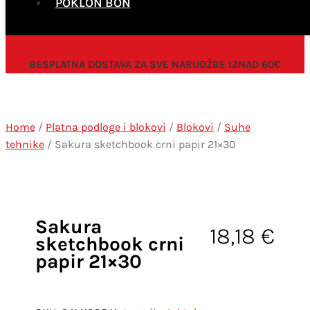
POKLON BON
BESPLATNA DOSTAVA ZA SVE NARUDŽBE IZNAD 60€
Home
/
Platna podloge i blokovi
/
Blokovi
/
Suhe
tehnike
/ Sakura sketchbook crni papir 21×30
Sakura
18,18
€
sketchbook crni
papir 21×30