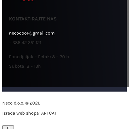
KONTAKTIRAJTE NAS
necodoo1@gmail.com
+ 385 42 351 121
Ponedjeljak – Petak: 8 – 20 h
Subota: 8 – 13h
Neco d.o.o. © 2021.
Izrada web shopa: ARTCAT
0