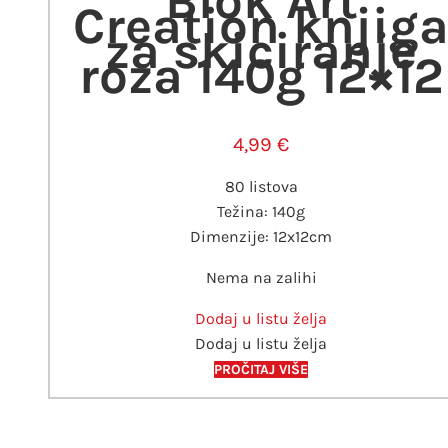
Blok Art
Creation knjig
za skiciranje
roza 140g 12×12
4,99
€
80 listova
Težina: 140g
Dimenzije: 12x12cm
Nema na zalihi
Dodaj u listu želja
Dodaj u listu želja
PROČITAJ VIŠE