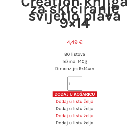
Creation knjig
za skiciranje
svijetlo plava
9×14
4,49
€
80 listova
Težina: 140g
Dimenzije: 9x14cm
Blok
Art
Creation
DODAJ U KOŠARICU
Dodaj u listu želja
knjiga
Dodaj u listu želja
za
Dodaj u listu želja
skiciranje
Dodaj u listu želja
svijetlo