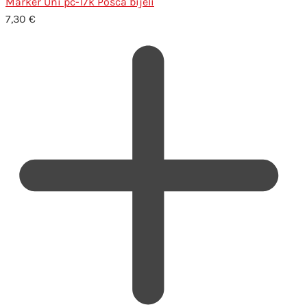
Marker Uni pc-17k Posca bijeli
7,30
€