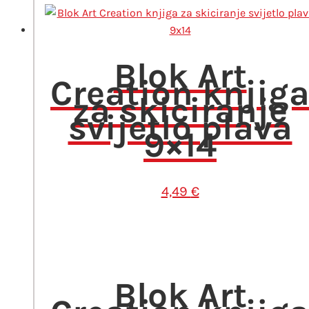
Blok Art
Creation knjig
za skiciranje
svijetlo plava
9×14
4,49
€
Blok Art