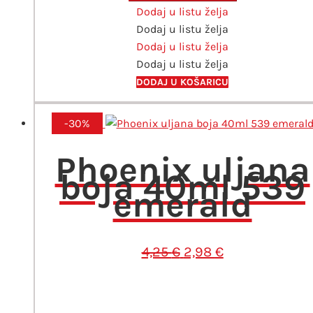
4,25 €.
Dodaj u listu želja
40ml
Dodaj u listu želja
445
Dodaj u listu želja
prussian
Dodaj u listu želja
blue
količina
DODAJ U KOŠARICU
-30%
Phoenix uljana
boja 40ml 539
emerald
Izvorna
Trenutna
4,25
€
2,98
€
cijena
cijena
bila
je:
je:
2,98 €.