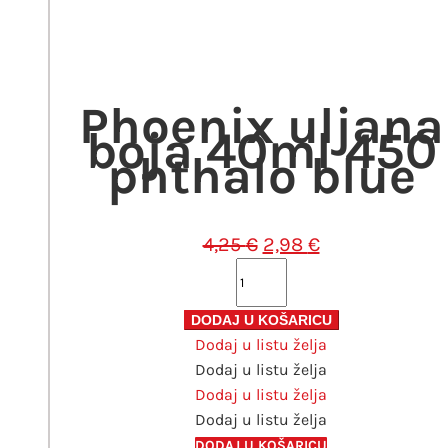
cijena
cijena
bila
je:
je:
2,98 €.
4,25 €.
Phoenix uljana
boja 40ml 450
phthalo blue
Izvorna
Trenutna
4,25
€
2,98
€
cijena
cijena
Phoenix
bila
je:
uljana
je:
2,98 €.
boja
DODAJ U KOŠARICU
4,25 €.
Dodaj u listu želja
40ml
Dodaj u listu želja
450
Dodaj u listu želja
phthalo
Dodaj u listu želja
blue
količina
DODAJ U KOŠARICU