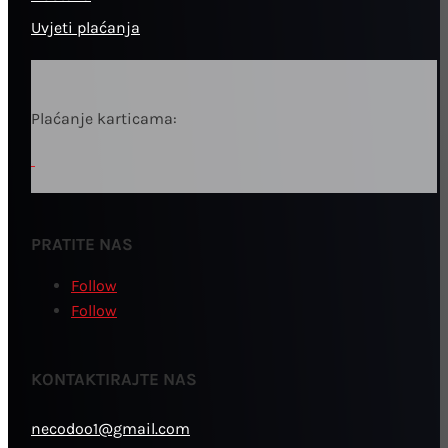
Uvjeti plaćanja
Plaćanje karticama:
PRATITE NAS
Follow
Follow
KONTAKTIRAJTE NAS
necodoo1@gmail.com