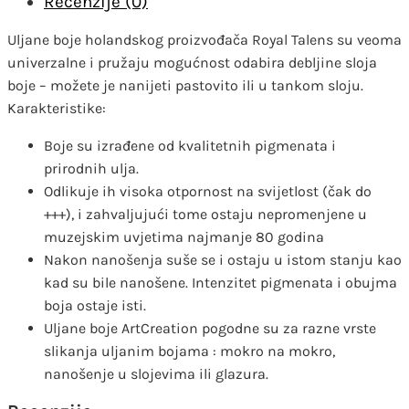
Recenzije (0)
Uljane boje holandskog proizvođača Royal Talens su veoma
univerzalne i pružaju mogućnost odabira debljine sloja
boje – možete je nanijeti pastovito ili u tankom sloju.
Karakteristike:
Boje su izrađene od kvalitetnih pigmenata i
prirodnih ulja.
Odlikuje ih visoka otpornost na svijetlost (čak do
+++), i zahvaljujući tome ostaju nepromenjene u
muzejskim uvjetima najmanje 80 godina
Nakon nanošenja suše se i ostaju u istom stanju kao
kad su bile nanošene. Intenzitet pigmenata i obujma
boja ostaje isti.
Uljane boje ArtCreation pogodne su za razne vrste
slikanja uljanim bojama : mokro na mokro,
nanošenje u slojevima ili glazura.