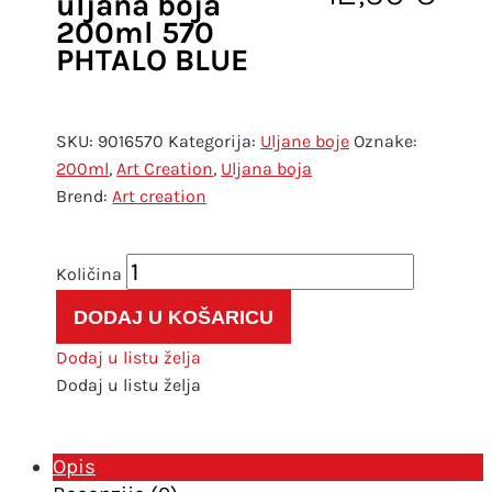
uljana boja
200ml 570
PHTALO BLUE
SKU:
9016570
Kategorija:
Uljane boje
Oznake:
200ml
,
Art Creation
,
Uljana boja
Art creation
Art
Creation
DODAJ U KOŠARICU
uljana
boja
Dodaj u listu želja
200ml
Dodaj u listu želja
570
PHTALO
BLUE
Opis
količina