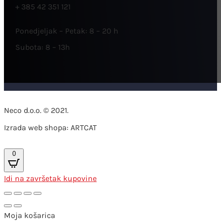
+ 385 42 351 121
Ponedjeljak – Petak: 8 – 20 h
Subota: 8 – 13h
Neco d.o.o. © 2021.
Izrada web shopa: ARTCAT
0
Idi na završetak kupovine
Moja košarica