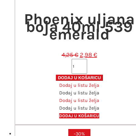
4,25 €.
Phoenix uljana
boja 40ml 539
emerald
Izvorna
Trenutna
4,25
€
2,98
€
cijena
cijena
Phoenix
bila
je:
uljana
je:
2,98 €.
boja
DODAJ U KOŠARICU
4,25 €.
Dodaj u listu želja
40ml
Dodaj u listu želja
539
Dodaj u listu želja
emerald
Dodaj u listu želja
količina
DODAJ U KOŠARICU
-30%