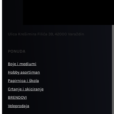
Ulica Krešimira Filića 39, 42000 Varaždin
PONUDA
Boje i mediumi
Hobby asortiman
Papirnica i škola
Crtanje i skiciranje
BRENDOVI
Veleprodaja