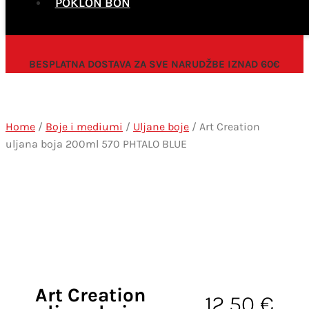
POKLON BON
BESPLATNA DOSTAVA ZA SVE NARUDŽBE IZNAD 60€
Home
/
Boje i mediumi
/
Uljane boje
/ Art Creation
uljana boja 200ml 570 PHTALO BLUE
Art Creation
12,50
€