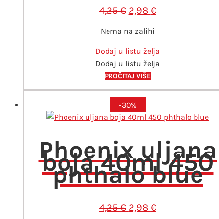
Izvorna
Trenutna
4,25
€
2,98
€
cijena
cijena
Nema na zalihi
bila
je:
je:
2,98 €.
Dodaj u listu želja
4,25 €.
Dodaj u listu želja
PROČITAJ VIŠE
-30%
Phoenix uljana
boja 40ml 450
phthalo blue
Izvorna
Trenutna
4,25
€
2,98
€