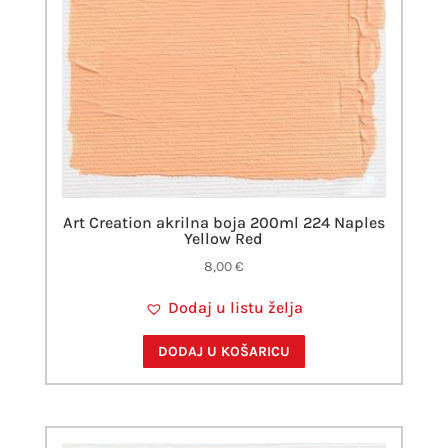
Art Creation akrilna boja 200ml 224 Naples
Yellow Red
8,00
€
Dodaj u listu želja
DODAJ U KOŠARICU