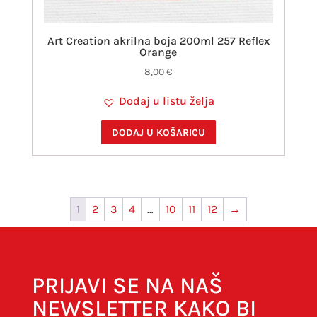
Art Creation akrilna boja 200ml 257 Reflex
Orange
8,00
€
Dodaj u listu želja
DODAJ U KOŠARICU
1
2
3
4
…
10
11
12
→
PRIJAVI SE NA NAŠ
NEWSLETTER KAKO BI