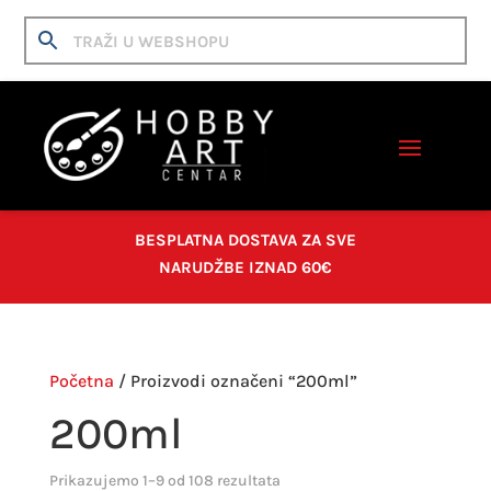
BESPLATNA DOSTAVA ZA SVE
NARUDŽBE IZNAD 60€
Početna
/ Proizvodi označeni “200ml”
200ml
Prikazujemo 1–9 od 108 rezultata