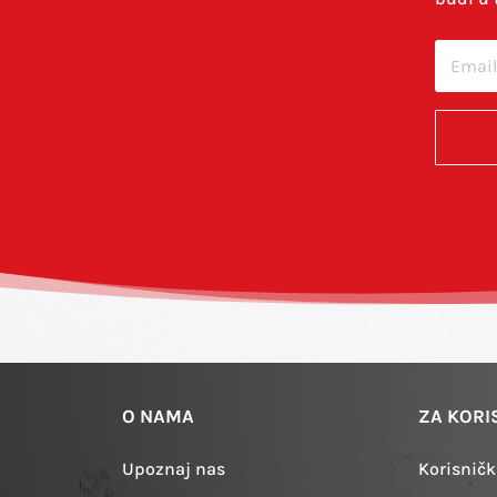
cu u ovom internet pregledniku za sljedeći put kada budem 
O NAMA
ZA KORI
Upoznaj nas
Korisničk