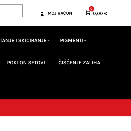
0
Košarica
0,00
€
MOJ RAČUN

TANJE I SKICIRANJE
PIGMENTI
POKLON SETOVI
ČIŠĆENJE ZALIHA