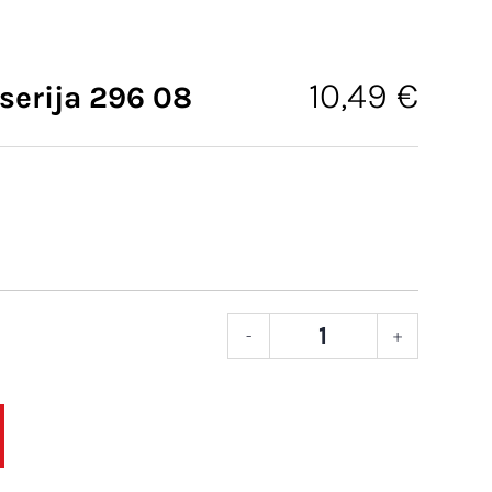
10,49
€
serija 296 08
-
+
Van
Gogh
kist
serija
296
08