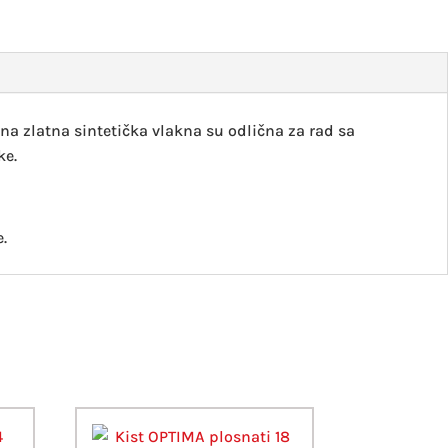
količin
lna zlatna sintetička vlakna su odlična za rad sa
ke.
.