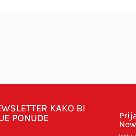
bavezna polja su označena sa
* (obavezno)
NEWSLETTER KAKO BI
Prij
LJE PONUDE
New
budi u 