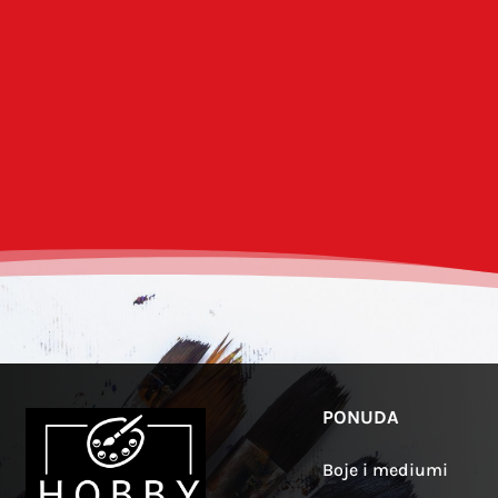
Spremi moje ime, e-poštu i web-strani
PONUDA
Boje i mediumi