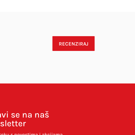
RECENZIRAJ
avi se na naš
sletter
toku s novostima i akcijama