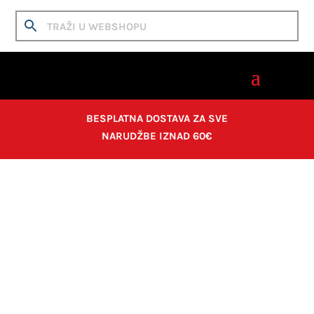
BESPLATNA DOSTAVA ZA SVE
NARUDŽBE IZNAD 60€
Home
/
Boje i mediumi
/
Akrilne boje
/ Amsterdam
akrilna boja 20ml 403 Vandyke Brown