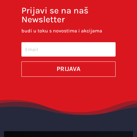
E-pošta
*
Prijavi se na naš
Newsletter
budi u toku s novostima i akcijama
Spremi moje ime, e-poštu i web-stranicu u
ovom internet pregledniku za sljedeći put kada
budem komentirao.
PRIJAVA
SUBMIT