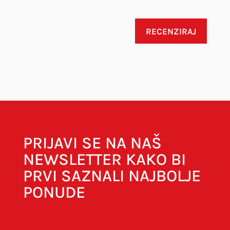
RECENZIRAJ
Vaša adresa e-pošte neće biti objavljena.
Obavezna polja su označena sa
* (obavezno)
Your rating
Your review
*
PRIJAVI SE NA NAŠ
NEWSLETTER KAKO BI
PRVI SAZNALI NAJBOLJE
PONUDE
Naziv
*