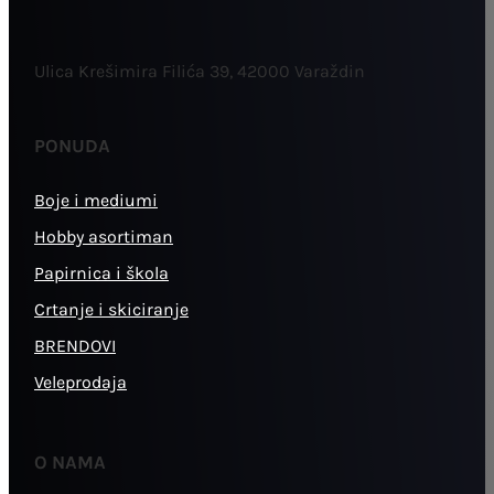
Ulica Krešimira Filića 39, 42000 Varaždin
PONUDA
Boje i mediumi
Hobby asortiman
Papirnica i škola
Crtanje i skiciranje
BRENDOVI
Veleprodaja
O NAMA