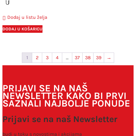
Dodaj u listu želja
DODAJ U KOŠARICU
1
2
3
4
…
37
38
39
→
PRIJAVI SE NA NAŠ
NEWSLETTER KAKO BI PRVI
SAZNALI NAJBOLJE PONUDE
Prijavi se na naš Newsletter
budi u toku s novostima i akcijama