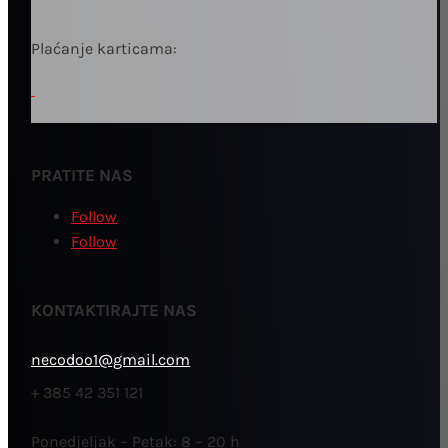
Plaćanje karticama:
PRATITE NAS
Follow
Follow
KONTAKTIRAJTE NAS
necodoo1@gmail.com
+ 385 42 351 121
Ponedjeljak – Petak: 8 – 20 h