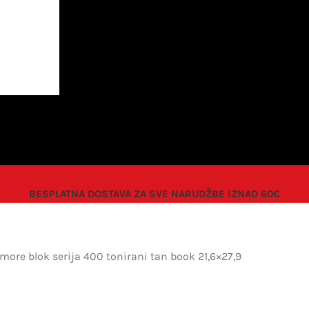
BESPLATNA DOSTAVA ZA SVE NARUDŽBE IZNAD 60€
more blok serija 400 tonirani tan book 21,6×27,9