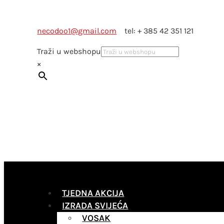
necodoo1@gmail.com
tel: + 385 42 351 121
Traži u webshopu
×
TJEDNA AKCIJA
IZRADA SVIJEĆA
VOSAK