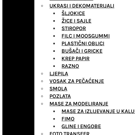
UKRASI I DEKOMATERIJALI
ŠLJOKICE
ŽICE I SAJLE
STIROPOR
FILC I MOOSGUMMI
PLASTIČNI OBLICI
BUŠAČI I GRICKE
KREP PAPIR
RAZNO
LJEPILA
VOSAK ZA PEČAĆENJE
SMOLA
POZLATA
MASE ZA MODELIRANJE
MASE ZA IZLIJEVANJE U KALU
FIMO
GLINE I ENGOBE
FOTO TRANSFER