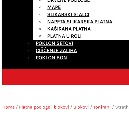
MAPE
SLIKARSKI STALCI
NAPETA SLIKARSKA PLATNA
KAŠIRANA PLATNA
PLATNA U ROLI
POKLON SETOVI
ČIŠĆENJE ZALIHA
POKLON BON
Home
/
Platna podloge i blokovi
/
Blokovi
/
Tonirani
/ Strath