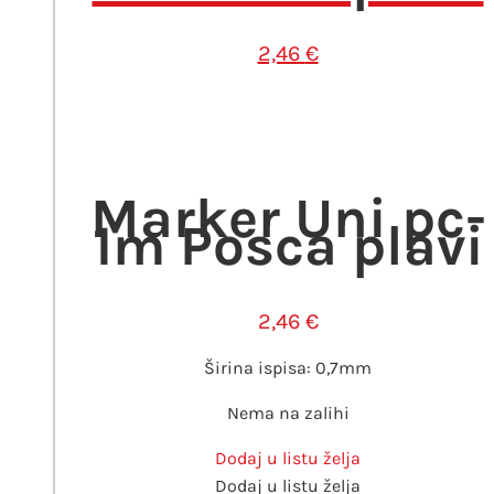
2,46
€
Marker Uni pc-
1m Posca plavi
2,46
€
Širina ispisa: 0,7mm
Nema na zalihi
Dodaj u listu želja
Dodaj u listu želja