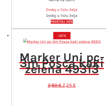
Dodaj u listu želja
Dodaj u listu želja
PROČITAJ VIŠE
-20%
Marker Uni pc-
3m Posca kaki
zelena 49313
Izvorna
Trenutna
2,80
€
2,24
€
cijena
cijena
bila
je:
je:
2,24 €.