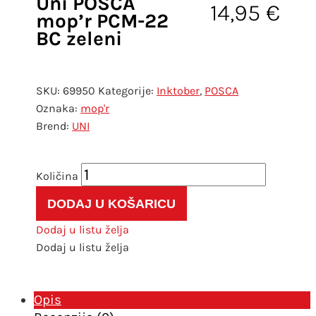
Uni POSCA
14,95
€
mop’r PCM-22
BC zeleni
SKU:
69950
Kategorije:
Inktober
,
POSCA
Oznaka:
mop'r
UNI
Uni
POSCA
DODAJ U KOŠARICU
mop'r
PCM-
Dodaj u listu želja
22
Dodaj u listu želja
BC
zeleni
količina
Opis