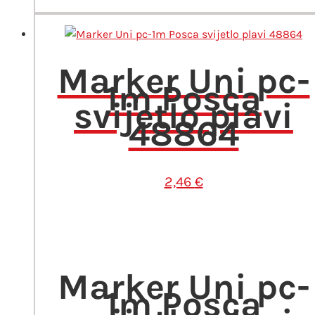
količina
Marker Uni pc-
1m Posca
svijetlo plavi
48864
2,46
€
Marker Uni pc-
1m Posca