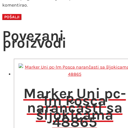
komentirao.
Povezani
proizvodi
Marker Uni pc-
1m Posca
narančasti sa
šljokicama
48865