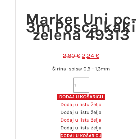
2,80 €.
Marker Uni pc-
3m Posca kaki
zelena 49313
Izvorna
Trenutna
2,80
€
2,24
€
cijena
cijena
Širina ispisa: 0,9 – 1,3mm
bila
je:
je:
2,24 €.
Marker
2,80 €.
Uni
pc-
DODAJ U KOŠARICU
Dodaj u listu želja
3m
Dodaj u listu želja
Posca
Dodaj u listu želja
kaki
Dodaj u listu želja
zelena
49313
DODAJ U KOŠARICU