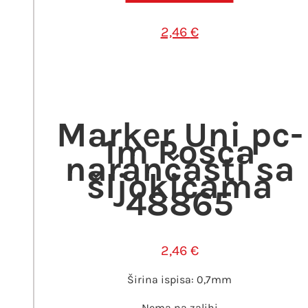
2,46
€
Marker Uni pc-
1m Posca
narančasti sa
šljokicama
48865
2,46
€
Širina ispisa: 0,7mm
Nema na zalihi