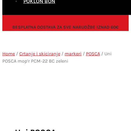
POKLON BON
BESPLATNA DOSTAVA ZA SVE NARUDŽBE IZNAD 60€
Home
/
Crtanje i skiciranje
/
markeri
/
POSCA
/ Uni
POSCA mop’r PCM-22 BC zeleni