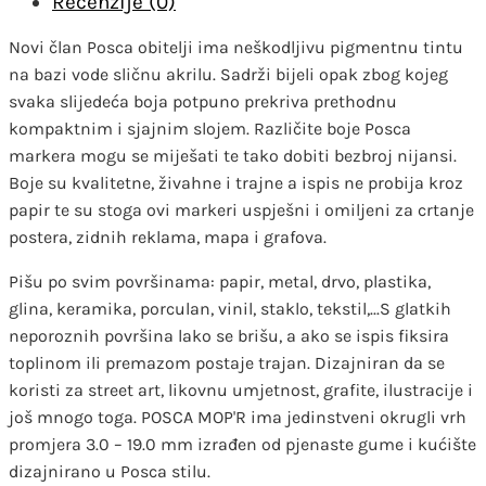
Recenzije (0)
Novi član Posca obitelji ima neškodljivu pigmentnu tintu
na bazi vode sličnu akrilu. Sadrži bijeli opak zbog kojeg
svaka slijedeća boja potpuno prekriva prethodnu
kompaktnim i sjajnim slojem. Različite boje Posca
markera mogu se miješati te tako dobiti bezbroj nijansi.
Boje su kvalitetne, živahne i trajne a ispis ne probija kroz
papir te su stoga ovi markeri uspješni i omiljeni za crtanje
postera, zidnih reklama, mapa i grafova.
Pišu po svim površinama: papir, metal, drvo, plastika,
glina, keramika, porculan, vinil, staklo, tekstil,...S glatkih
neporoznih površina lako se brišu, a ako se ispis fiksira
toplinom ili premazom postaje trajan. Dizajniran da se
koristi za street art, likovnu umjetnost, grafite, ilustracije i
još mnogo toga. POSCA MOP'R ima jedinstveni okrugli vrh
promjera 3.0 – 19.0 mm izrađen od pjenaste gume i kućište
dizajnirano u Posca stilu.