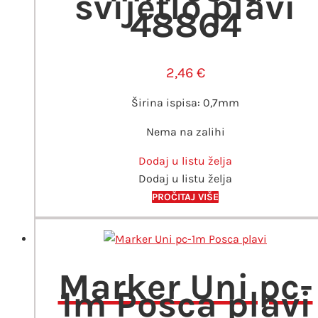
svijetlo plavi
48864
2,46
€
Širina ispisa: 0,7mm
Nema na zalihi
Dodaj u listu želja
Dodaj u listu želja
PROČITAJ VIŠE
Marker Uni pc-
1m Posca plavi