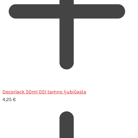
Decorlack 50ml 051 tamno ljubičasta
4,25
€