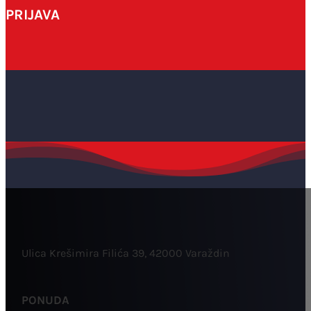
PRIJAVA
Ulica Krešimira Filića 39, 42000 Varaždin
PONUDA