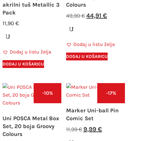
akrilni tuš Metallic 3
Colours
Pack
Izvorna
Trenutna
44,91
€
49,90
€
cijena
cijena
11,90
€
bila
je:
je:
44,91 €.
Dodaj u listu želja
49,90 €.
Dodaj u listu želja
DODAJ U KOŠARICU
DODAJ U KOŠARICU
-10%
-17%
Marker Uni-ball Pin
Uni POSCA Metal Box
Comic Set
Set, 20 boja Groovy
Izvorna
Trenutna
9,99
€
11,99
€
Colours
cijena
cijena