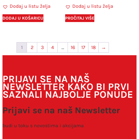
Dodaj u listu želja
Dodaj u listu želja
DODAJ U KOŠARICU
PROČITAJ VIŠE
1
2
3
4
…
16
17
18
→
PRIJAVI SE NA NAŠ
NEWSLETTER KAKO BI PRVI
SAZNALI NAJBOLJE PONUDE
Prijavi se na naš Newsletter
budi u toku s novostima i akcijama