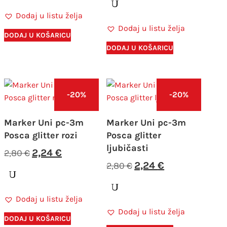
je:
2,24 €.
bila
je:
Dodaj u listu želja
2,80 €.
je:
2,24 €.
Dodaj u listu želja
2,80 €.
DODAJ U KOŠARICU
DODAJ U KOŠARICU
-20%
-20%
Marker Uni pc-3m
Marker Uni pc-3m
Posca glitter rozi
Posca glitter
ljubičasti
Izvorna
Trenutna
2,24
€
2,80
€
cijena
cijena
Izvorna
Trenutna
2,24
€
2,80
€
bila
je:
cijena
cijena
je:
2,24 €.
bila
je:
Dodaj u listu želja
2,80 €.
je:
2,24 €.
Dodaj u listu želja
2,80 €.
DODAJ U KOŠARICU