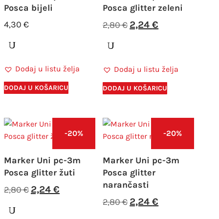
Posca bijeli
Posca glitter zeleni
Izvorna
Trenutna
4,30
€
2,24
€
2,80
€
cijena
cijena
bila
je:
je:
2,24 €.
Dodaj u listu želja
Dodaj u listu želja
2,80 €.
DODAJ U KOŠARICU
DODAJ U KOŠARICU
-20%
-20%
Marker Uni pc-3m
Marker Uni pc-3m
Posca glitter žuti
Posca glitter
narančasti
Izvorna
Trenutna
2,24
€
2,80
€
cijena
cijena
Izvorna
Trenutna
2,24
€
2,80
€
bila
je:
cijena
cijena