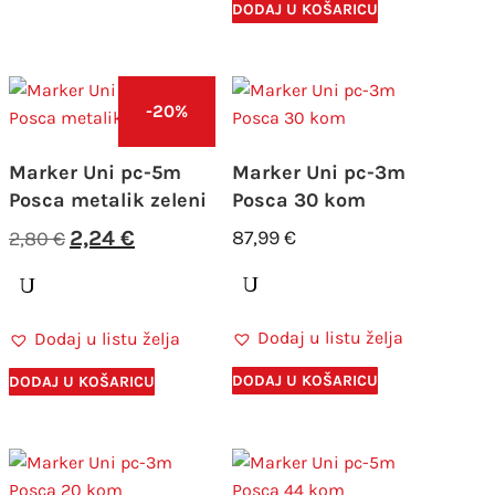
DODAJ U KOŠARICU
-20%
Marker Uni pc-5m
Marker Uni pc-3m
Posca metalik zeleni
Posca 30 kom
Izvorna
Trenutna
2,24
€
87,99
€
2,80
€
cijena
cijena
bila
je:
je:
2,24 €.
Dodaj u listu želja
Dodaj u listu želja
2,80 €.
DODAJ U KOŠARICU
DODAJ U KOŠARICU