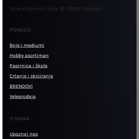
Ulica Krešimira Filića 39, 42000 Varaždin
PONUDA
Boje i mediumi
Hobby asortiman
Papirnica i škola
Crtanje i skiciranje
BRENDOVI
Veleprodaja
O NAMA
Upoznaj nas