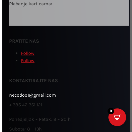
Plaćanje karticama:
PRATITE NAS
Follow
Follow
KONTAKTIRAJTE NAS
necodoo1@gmail.com
+ 385 42 351 121
0
Ponedjeljak – Petak: 8 – 20 h
Subota: 8 – 13h