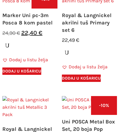
Marker Uni pc-3m
Royal & Langnickel
Posca 8 kom pastel
akrilni tuš Primary
set 6
Izvorna
Trenutna
22,40
€
24,90
€
cijena
cijena
22,49
€
bila
je:
je:
22,40 €.
Dodaj u listu želja
24,90 €.
Dodaj u listu želja
DODAJ U KOŠARICU
DODAJ U KOŠARICU
-10%
Uni POSCA Metal Box
Royal & Langnickel
Set, 20 boja Pop