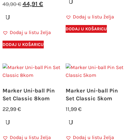
Izvorna
Trenutna
bila
je:
44,91
€
49,90
€
cijena
cijena
je:
9,99 €.
Dodaj u listu želja
bila
je:
11,99 €.
je:
44,91 €.
DODAJ U KOŠARICU
Dodaj u listu želja
49,90 €.
DODAJ U KOŠARICU
Marker Uni-ball Pin
Marker Uni-ball Pin
Set Classic 8kom
Set Classic 5kom
22,99
€
11,99
€
Dodaj u listu želja
Dodaj u listu želja