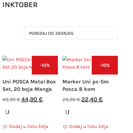
INKTOBER
-10%
-10%
Uni POSCA Metal Box
Marker Uni pc-5m
Set, 20 boja Manga
Posca 8 kom
Izvorna
Trenutna
Izvorna
Trenutna
44,90
€
22,40
€
49,90
€
24,90
€
cijena
cijena
cijena
cijena
bila
je:
bila
je:
je:
44,90 €.
je:
22,40 €.
Dodaj u listu želja
Dodaj u listu želja
49,90 €.
24,90 €.