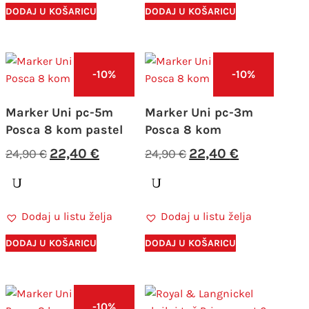
DODAJ U KOŠARICU
DODAJ U KOŠARICU
-10%
-10%
Marker Uni pc-5m
Marker Uni pc-3m
Posca 8 kom pastel
Posca 8 kom
Izvorna
Trenutna
Izvorna
Trenutna
22,40
€
22,40
€
24,90
€
24,90
€
cijena
cijena
cijena
cijena
bila
je:
bila
je:
je:
22,40 €.
je:
22,40 €.
Dodaj u listu želja
Dodaj u listu želja
24,90 €.
24,90 €.
DODAJ U KOŠARICU
DODAJ U KOŠARICU
-10%