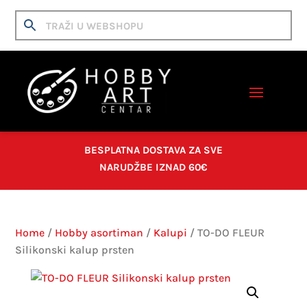
BESPLATNA DOSTAVA ZA SVE
NARUDŽBE IZNAD 60€
Home
/
Hobby asortiman
/
Kalupi
/ TO-DO FLEUR
Silikonski kalup prsten