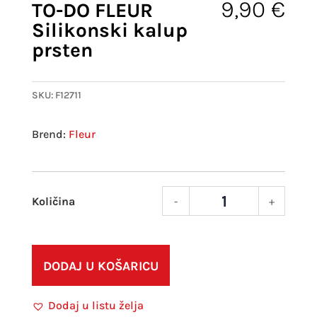
9,90
€
TO-DO FLEUR
Silikonski kalup
prsten
SKU:
F12711
Fleur
-
+
TO-
DO
FLEU
Silik
DODAJ U KOŠARICU
kalu
prst
Dodaj u listu želja
količ