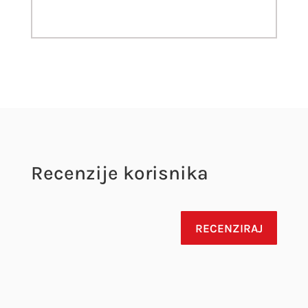
Recenzije korisnika
RECENZIRAJ
Vaša adresa e-pošte neće biti objavljena.
Obavezna polja su označena sa
* (obavezno)