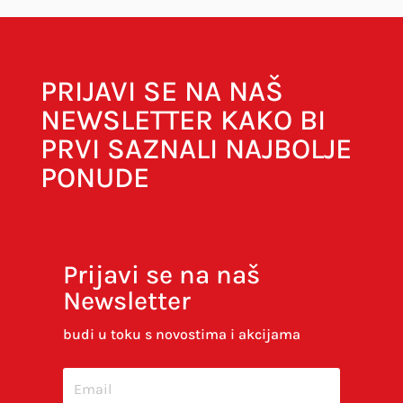
PRIJAVI SE NA NAŠ
NEWSLETTER KAKO BI
PRVI SAZNALI NAJBOLJE
PONUDE
Prijavi se na naš
Newsletter
Spremi moje ime, e-poštu i web-stranicu u
ovom internet pregledniku za sljedeći put kada
budi u toku s novostima i akcijama
budem komentirao.
SUBMIT