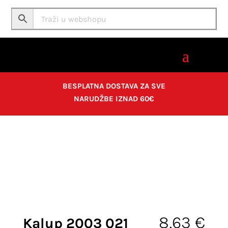
BESPLATNA DOSTAVA ZA SVE
NARUDŽBE IZNAD 60€
Home
/
Hobby asortiman
/
Kalupi
/ Kalup 2003 021
3D jaja 2
8,63
€
Kalup 2003 021