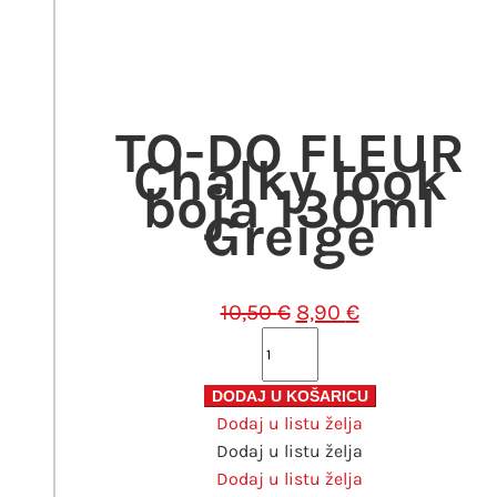
cijena
cijena
bila
je:
je:
8,90 €.
10,50 €.
TO-DO FLEUR
Chalky look
boja 130ml
Greige
Izvorna
Trenutna
10,50
€
8,90
€
cijena
cijena
TO-
bila
je:
DO
je:
8,90 €.
FLEUR
DODAJ U KOŠARICU
10,50 €.
Dodaj u listu želja
Chalky
Dodaj u listu želja
look
Dodaj u listu želja
boja