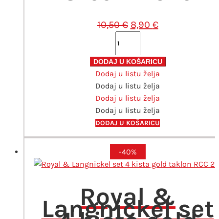
Izvorna
Trenutna
10,50
€
8,90
€
cijena
cijena
TO-
bila
je:
DO
je:
8,90 €.
FLEUR
DODAJ U KOŠARICU
10,50 €.
Dodaj u listu želja
Chalky
Dodaj u listu želja
look
Dodaj u listu želja
boja
Dodaj u listu želja
130ml
Cream
DODAJ U KOŠARICU
love
količina
-40%
Royal &
Langnickel set