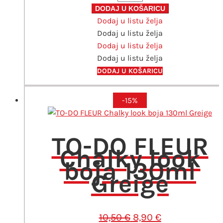
je:
4,79 €.
Langnickel
DODAJ U KOŠARICU
7,99 €.
Dodaj u listu želja
set
Dodaj u listu želja
4
Dodaj u listu želja
kista
Dodaj u listu želja
gold
taklon
DODAJ U KOŠARICU
RCC
218
-15%
količina
TO-DO FLEUR
Chalky look
boja 130ml
Greige
Izvorna
Trenutna
10,50
€
8,90
€