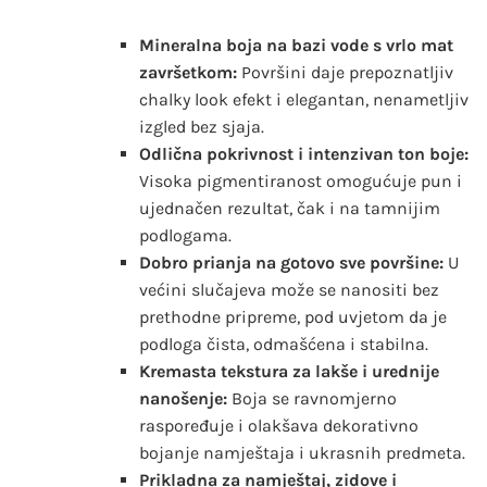
Mineralna boja na bazi vode s vrlo mat
završetkom:
Površini daje prepoznatljiv
chalky look efekt i elegantan, nenametljiv
izgled bez sjaja.
Odlična pokrivnost i intenzivan ton boje:
Visoka pigmentiranost omogućuje pun i
ujednačen rezultat, čak i na tamnijim
podlogama.
Dobro prianja na gotovo sve površine:
U
većini slučajeva može se nanositi bez
prethodne pripreme, pod uvjetom da je
podloga čista, odmašćena i stabilna.
Kremasta tekstura za lakše i urednije
nanošenje:
Boja se ravnomjerno
raspoređuje i olakšava dekorativno
bojanje namještaja i ukrasnih predmeta.
Prikladna za namještaj, zidove i