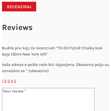
RECENZIRAJ
Reviews
Budite prvi koji će recenzirati “TO-DO FLEUR Chalky look
boja 130ml New York loft”
Vaša adresa e-pošte neće biti objavljena.
Obavezna polja su
označena sa
* (obavezno)
1
2
3
4
5