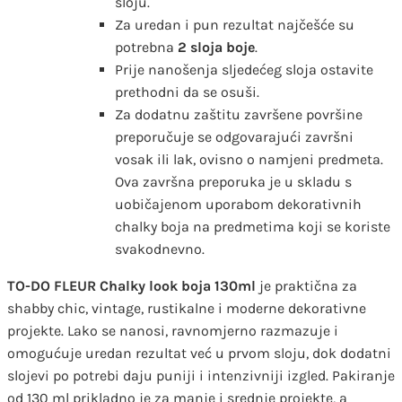
sloju.
Za uredan i pun rezultat najčešće su
potrebna
2 sloja boje
.
Prije nanošenja sljedećeg sloja ostavite
prethodni da se osuši.
Za dodatnu zaštitu završene površine
preporučuje se odgovarajući završni
vosak ili lak, ovisno o namjeni predmeta.
Ova završna preporuka je u skladu s
uobičajenom uporabom dekorativnih
chalky boja na predmetima koji se koriste
svakodnevno.
TO-DO FLEUR Chalky look boja 130ml
je praktična za
shabby chic, vintage, rustikalne i moderne dekorativne
projekte. Lako se nanosi, ravnomjerno razmazuje i
omogućuje uredan rezultat već u prvom sloju, dok dodatni
slojevi po potrebi daju puniji i intenzivniji izgled. Pakiranje
od 130 ml prikladno je za manje i srednje projekte, a