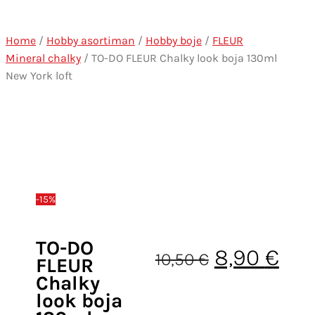
Home
/
Hobby asortiman
/
Hobby boje
/
FLEUR
Mineral chalky
/ TO-DO FLEUR Chalky look boja 130ml
New York loft
-15%
TO-DO
Izvorna ci
Tre
8,90
€
10,50
€
FLEUR
Chalky
look boja