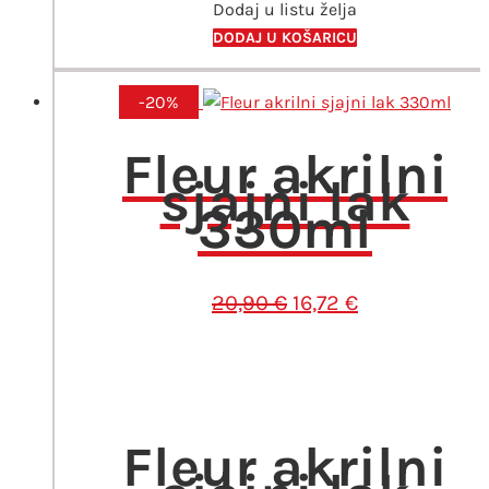
Dodaj u listu želja
130ml
Greige
DODAJ U KOŠARICU
količina
-20%
Fleur akrilni
sjajni lak
330ml
Izvorna
Trenutna
20,90
€
16,72
€
cijena
cijena
bila
je:
je:
16,72 €.
20,90 €.
Fleur akrilni