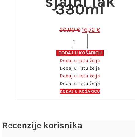
sjajni lak
330ml
Izvorna
Trenutna
20,90
€
16,72
€
cijena
cijena
Fleur
bila
je:
akrilni
je:
16,72 €.
sjajni
DODAJ U KOŠARICU
20,90 €.
Dodaj u listu želja
lak
Dodaj u listu želja
330ml
Dodaj u listu želja
količina
Dodaj u listu želja
DODAJ U KOŠARICU
Recenzije korisnika