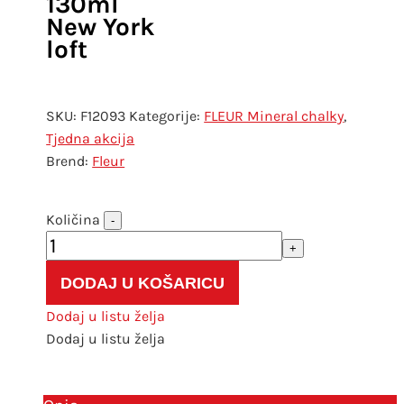
130ml
New York
loft
SKU:
F12093
Kategorije:
FLEUR Mineral chalky
,
Tjedna akcija
Fleur
TO-
-
DO
+
FLEUR
DODAJ U KOŠARICU
Chalky
look
Dodaj u listu želja
boja
Dodaj u listu želja
130ml
New
York