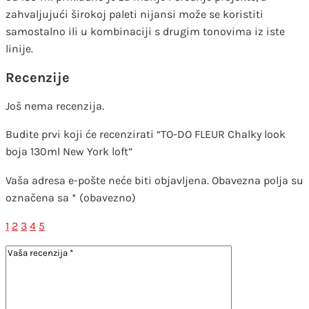
zahvaljujući širokoj paleti nijansi može se koristiti
samostalno ili u kombinaciji s drugim tonovima iz iste
linije.
Recenzije
Još nema recenzija.
Budite prvi koji će recenzirati “TO-DO FLEUR Chalky look
boja 130ml New York loft”
Vaša adresa e-pošte neće biti objavljena.
Obavezna polja su
označena sa
* (obavezno)
1
2
3
4
5