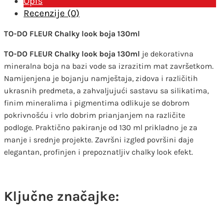
Opis
loft
Recenzije (0)
količina
TO-DO FLEUR Chalky look boja 130ml
TO-DO FLEUR Chalky look boja 130ml
je dekorativna
mineralna boja na bazi vode sa izrazitim mat završetkom.
Namijenjena je bojanju namještaja, zidova i različitih
ukrasnih predmeta, a zahvaljujući sastavu sa silikatima,
finim mineralima i pigmentima odlikuje se dobrom
pokrivnošću i vrlo dobrim prianjanjem na različite
podloge. Praktično pakiranje od 130 ml prikladno je za
manje i srednje projekte. Završni izgled površini daje
elegantan, profinjen i prepoznatljiv chalky look efekt.
Ključne značajke: