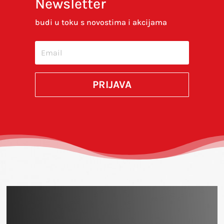
Newsletter
Spremi moje ime, e-poštu i web-stranicu u
ovom internet pregledniku za sljedeći put kada
budi u toku s novostima i akcijama
budem komentirao.
SUBMIT
PRIJAVA