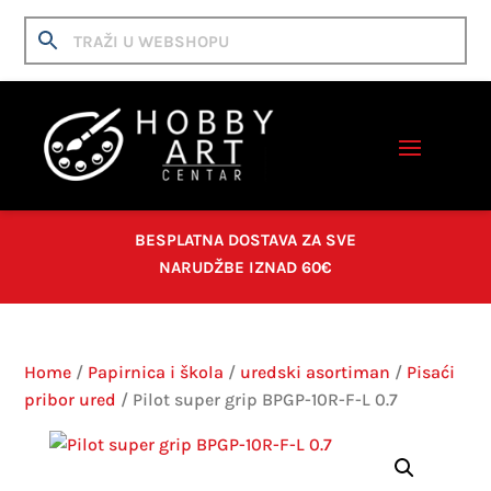
BESPLATNA DOSTAVA ZA SVE
NARUDŽBE IZNAD 60€
Home
/
Papirnica i škola
/
uredski asortiman
/
Pisaći
pribor ured
/ Pilot super grip BPGP-10R-F-L 0.7