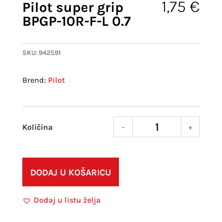
1,75
€
Pilot super grip
BPGP-10R-F-L 0.7
SKU:
942591
Pilot
-
+
Pilot
supe
grip
BPGP
DODAJ U KOŠARICU
10R-
F-
Dodaj u listu želja
L
0.7