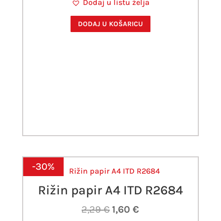
Dodaj u listu želja
bila
je:
je:
1,60 €.
DODAJ U KOŠARICU
2,29 €.
-30%
Rižin papir A4 ITD R2684
Izvorna
Trenutna
2,29
€
1,60
€