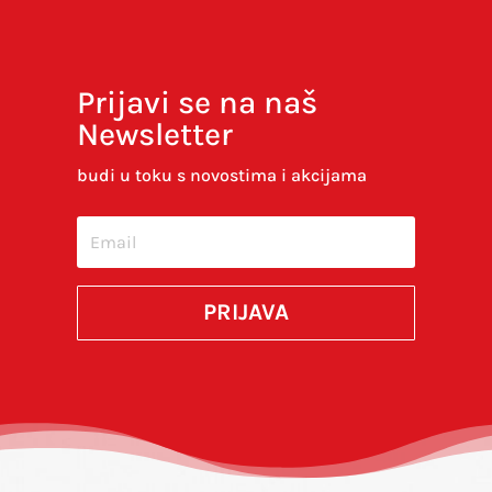
Prijavi se na naš
Newsletter
Spremi moje ime, e-poštu i web-stranicu u
ovom internet pregledniku za sljedeći put kada
budi u toku s novostima i akcijama
budem komentirao.
SUBMIT
PRIJAVA