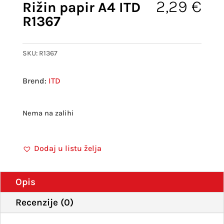
2,29
€
Rižin papir A4 ITD
R1367
SKU:
R1367
ITD
Nema na zalihi
Dodaj u listu želja
Opis
Recenzije (0)