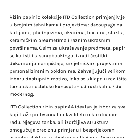
Rižin papir iz kolekcije ITD Collection primjenjiv je
u brojnim tehnikama i projektima: decoupage na
kutijama, pladnjevima, okvirima, bocama, staklu,
keramičkim predmetima i raznim ukrasnim
površinama. Osim za ukrašavanje predmeta, papir
se koristi i u scrapbookingu, izradi čestitki,
dekoriranju namještaja, umjetničkim projektima i
personaliziranim poklonima. Zahvaljujući velikom
izboru dostupnih motiva, lako se uklapa u različite
tematske i estetske koncepte – od rustikalnog do
modernog.
ITD Collection rižin papir A4 idealan je izbor za sve
koji traže profesionalnu kvalitetu u kreativnom
radu. Njegova tanka, ali izdržljiva struktura
omogućuje preciznu primjenu i besprijekoran
vizualni efekt na različitim podlogama. Ovaj papir