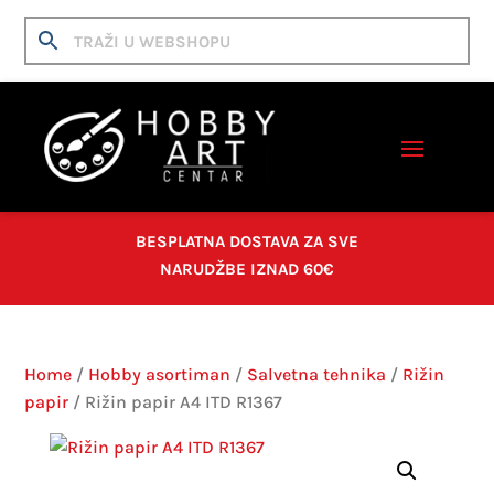
BESPLATNA DOSTAVA ZA SVE
NARUDŽBE IZNAD 60€
Home
/
Hobby asortiman
/
Salvetna tehnika
/
Rižin
papir
/ Rižin papir A4 ITD R1367