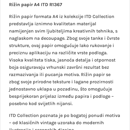
Rižin papir A4 ITD R1367
Rižin papir formata A4 iz kolekcije ITD Collection
predstavlja iznimno kvalitetan materijal
namijenjen svim ljubiteljima kreativnih tehnika, s
naglaskom na decoupage. Zbog svoje tanke i čvrste
strukture, ovaj papir omogućuje lako rukovanje i
preciznu aplikaciju na različite vrste podloga.
Visoka kvaliteta tiska, jasnoća detalja i otpornost
boja osiguravaju vrhunski završni rezultat bez
razmazivanja ili pucanja motiva. Rižin papir se
zbog svoje prirodne teksture i lagane prozirnosti
jednostavno uklapa u pozadinu, što omogućuje
besprijekoran prijelaz između papira i podloge –
posebno kod svijetlih nijansi.
ITD Collection poznata je po bogatoj ponudi motiva
– od klasičnih vintage uzoraka do modernih
ilustracija i sezonskih dizajna.