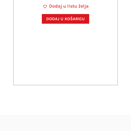
cijena
cijena
Dodaj u listu želja
bila
je:
je:
1,60 €.
DODAJ U KOŠARICU
2,29 €.