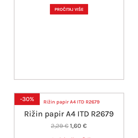
PROČITAJ VIŠE
-30%
Rižin papir A4 ITD R2679
Izvorna
Trenutna
2,29
€
1,60
€
cijena
cijena