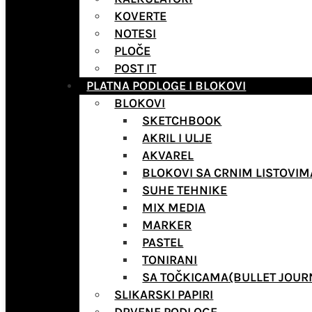
KOVERTE
NOTESI
PLOČE
POST IT
PLATNA PODLOGE I BLOKOVI
BLOKOVI
SKETCHBOOK
AKRIL I ULJE
AKVAREL
BLOKOVI SA CRNIM LISTOVIM
SUHE TEHNIKE
MIX MEDIA
MARKER
PASTEL
TONIRANI
SA TOČKICAMA(BULLET JOUR
SLIKARSKI PAPIRI
DRVENE PODLOGE