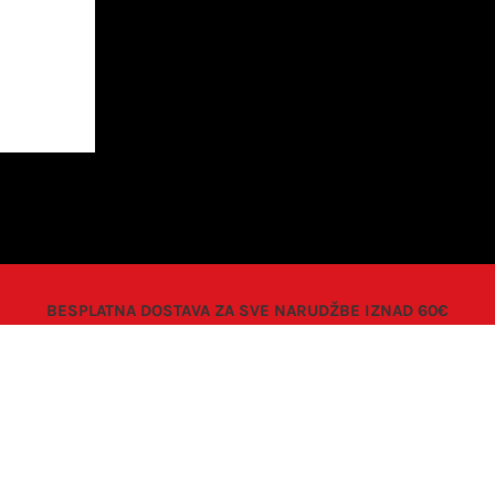
BESPLATNA DOSTAVA ZA SVE NARUDŽBE IZNAD 60€