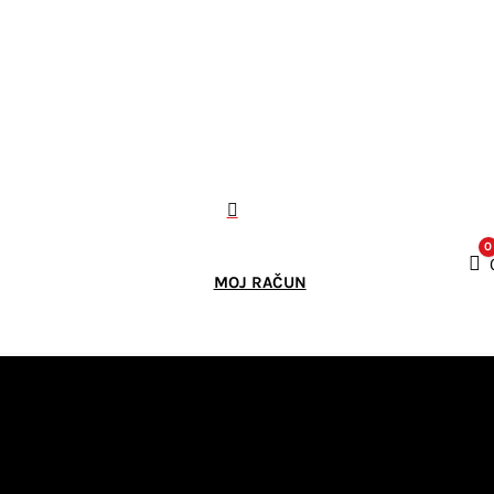

0
K
MOJ RAČUN