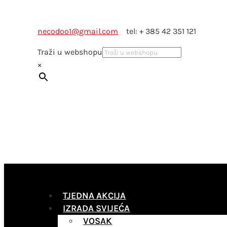
necodoo1@gmail.com
tel: + 385 42 351 121
Traži u webshopu
×
TJEDNA AKCIJA
IZRADA SVIJEĆA
VOSAK