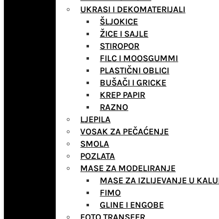
UKRASI I DEKOMATERIJALI
ŠLJOKICE
ŽICE I SAJLE
STIROPOR
FILC I MOOSGUMMI
PLASTIČNI OBLICI
BUŠAČI I GRICKE
KREP PAPIR
RAZNO
LJEPILA
VOSAK ZA PEČAĆENJE
SMOLA
POZLATA
MASE ZA MODELIRANJE
MASE ZA IZLIJEVANJE U KALU
FIMO
GLINE I ENGOBE
FOTO TRANSFER