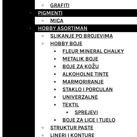
GRAFITI
PIGMENTI
MICA
HOBBY ASORTIMAN
SLIKANJE PO BROJEVIMA
HOBBY BOJE
FLEUR MINERAL CHALKY
METALIK BOJE
BOJE ZA KOŽU
ALKOHOLNE TINTE
MARMORIRANJE
STAKLO I PORCULAN
UNIVERZALNE
TEXTIL
SPREJEVI
BOJE ZA LICE I TIJELO
STRUKTUR PASTE
LINERI I KONTURE