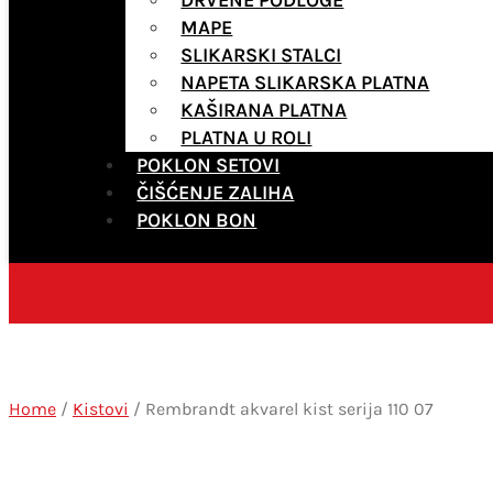
MAPE
SLIKARSKI STALCI
NAPETA SLIKARSKA PLATNA
KAŠIRANA PLATNA
PLATNA U ROLI
POKLON SETOVI
ČIŠĆENJE ZALIHA
POKLON BON
Home
/
Kistovi
/ Rembrandt akvarel kist serija 110 07