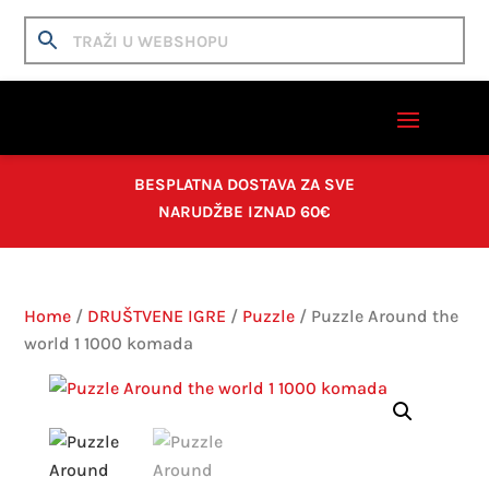
BESPLATNA DOSTAVA ZA SVE
NARUDŽBE IZNAD 60€
Home
/
DRUŠTVENE IGRE
/
Puzzle
/ Puzzle Around the
world 1 1000 komada