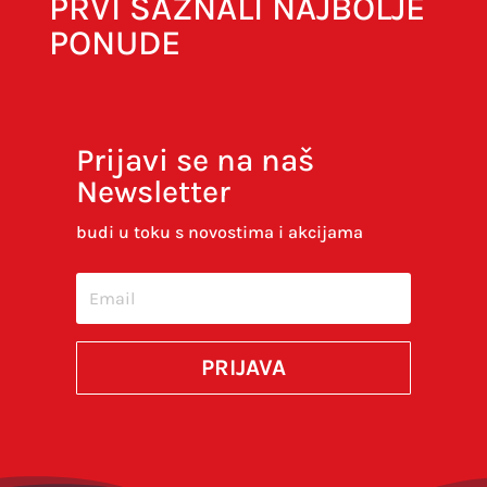
PRVI SAZNALI NAJBOLJE
PONUDE
Prijavi se na naš
Newsletter
Spremi moje ime, e-poštu i web-stranicu u
ovom internet pregledniku za sljedeći put kada
budi u toku s novostima i akcijama
budem komentirao.
SUBMIT
PRIJAVA