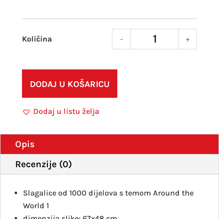
-
+
Puzz
Arou
the
worl
DODAJ U KOŠARICU
1
1000
Dodaj u listu želja
kom
količ
Opis
Recenzije (0)
Slagalice od 1000 dijelova s temom Around the
World 1
dimenzija slike: 67x48 cm