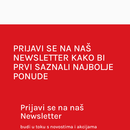
Vaša adresa e-pošte neće biti objavljena.
Obavezna polja su označena sa
* (obavezno)
PRIJAVI SE NA NAŠ
NEWSLETTER KAKO BI
PRVI SAZNALI NAJBOLJE
PONUDE
Prijavi se na naš
Newsletter
Spremi moje ime, e-poštu i web-stranicu u
ovom internet pregledniku za sljedeći put kada
budi u toku s novostima i akcijama
budem komentirao.