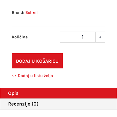
Belmil
-
+
Beml
vreći
za
papu
DODAJ U KOŠARICU
Fairy
količ
Dodaj u listu želja
Opis
Recenzije (0)