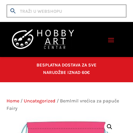
BESPLATNA DOSTAVA ZA SVE
NARUDŽBE IZNAD 60€
Home
/
Uncategorized
/ Bemlmil vrećica za papuče
Fairy