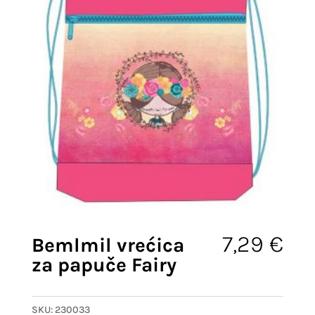
7,29
€
Bemlmil vrećica
za papuče Fairy
SKU:
230033