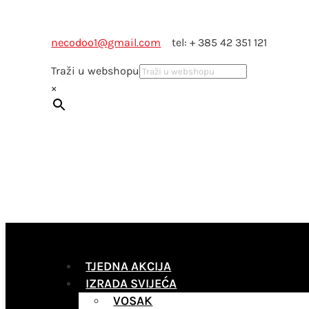
necodoo1@gmail.com
tel: + 385 42 351 121
Traži u webshopu
×
TJEDNA AKCIJA
IZRADA SVIJEĆA
VOSAK