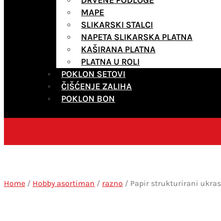
MAPE
SLIKARSKI STALCI
NAPETA SLIKARSKA PLATNA
KAŠIRANA PLATNA
PLATNA U ROLI
POKLON SETOVI
ČIŠĆENJE ZALIHA
POKLON BON
Home
/
Hobby asortiman
/
razno
/ Papir strukturirani ukra