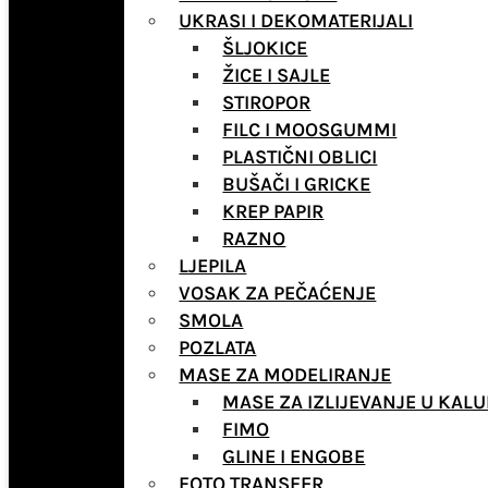
UKRASI I DEKOMATERIJALI
ŠLJOKICE
ŽICE I SAJLE
STIROPOR
FILC I MOOSGUMMI
PLASTIČNI OBLICI
BUŠAČI I GRICKE
KREP PAPIR
RAZNO
LJEPILA
VOSAK ZA PEČAĆENJE
SMOLA
POZLATA
MASE ZA MODELIRANJE
MASE ZA IZLIJEVANJE U KALU
FIMO
GLINE I ENGOBE
FOTO TRANSFER