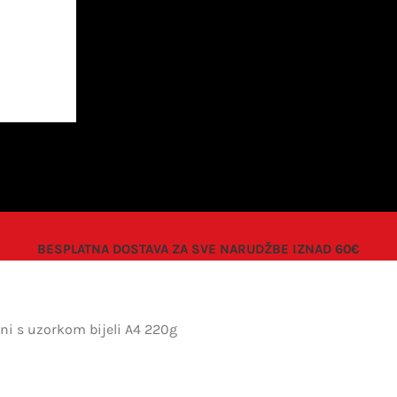
BESPLATNA DOSTAVA ZA SVE NARUDŽBE IZNAD 60€
sni s uzorkom bijeli A4 220g