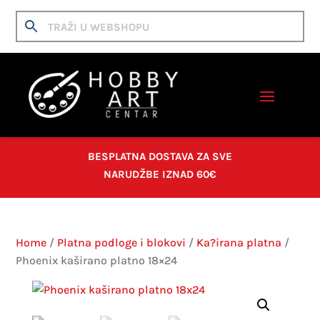
BESPLATNA DOSTAVA ZA SVE
NARUDŽBE IZNAD 60€
Home
/
Platna podloge i blokovi
/
Ka?irana platna
/
Phoenix kaširano platno 18×24