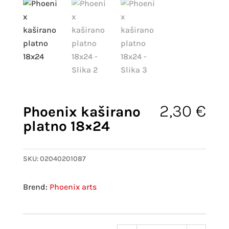
2,30
€
Phoenix kaširano
platno 18×24
SKU:
02040201087
Phoenix arts