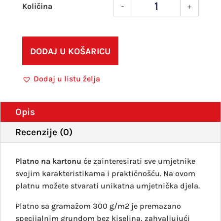
-
+
Phoe
kaši
plat
18x2
DODAJ U KOŠARICU
količ
Dodaj u listu želja
Opis
Recenzije (0)
Platno na kartonu
će zainteresirati sve umjetnike
svojim karakteristikama i praktičnošću. Na ovom
platnu možete stvarati unikatna umjetnička djela.
Platno sa gramažom 300 g/m2 je premazano
specijalnim grundom bez kiselina, zahvaljujući