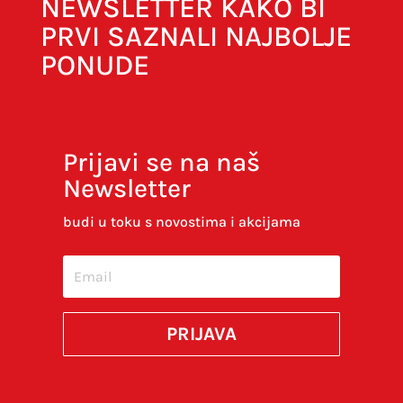
NEWSLETTER KAKO BI
PRVI SAZNALI NAJBOLJE
PONUDE
Prijavi se na naš
Newsletter
Spremi moje ime, e-poštu i web-stranicu u
ovom internet pregledniku za sljedeći put kada
budi u toku s novostima i akcijama
budem komentirao.
SUBMIT
PRIJAVA