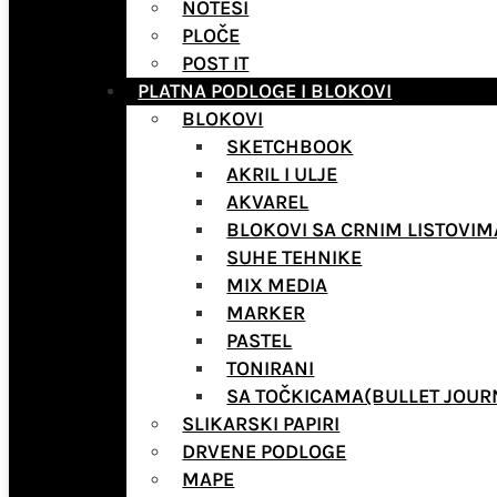
NOTESI
PLOČE
POST IT
PLATNA PODLOGE I BLOKOVI
BLOKOVI
SKETCHBOOK
AKRIL I ULJE
AKVAREL
BLOKOVI SA CRNIM LISTOVIM
SUHE TEHNIKE
MIX MEDIA
MARKER
PASTEL
TONIRANI
SA TOČKICAMA(BULLET JOUR
SLIKARSKI PAPIRI
DRVENE PODLOGE
MAPE