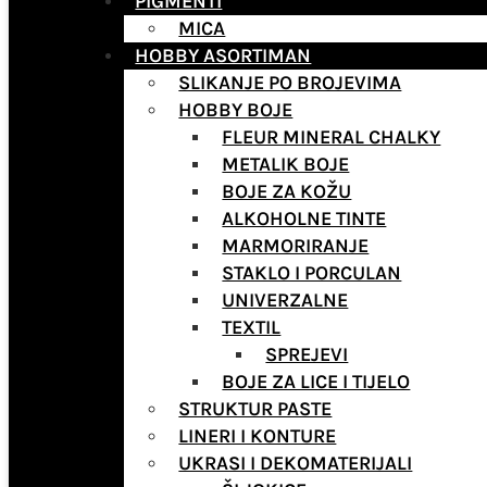
PIGMENTI
MICA
HOBBY ASORTIMAN
SLIKANJE PO BROJEVIMA
HOBBY BOJE
FLEUR MINERAL CHALKY
METALIK BOJE
BOJE ZA KOŽU
ALKOHOLNE TINTE
MARMORIRANJE
STAKLO I PORCULAN
UNIVERZALNE
TEXTIL
SPREJEVI
BOJE ZA LICE I TIJELO
STRUKTUR PASTE
LINERI I KONTURE
UKRASI I DEKOMATERIJALI