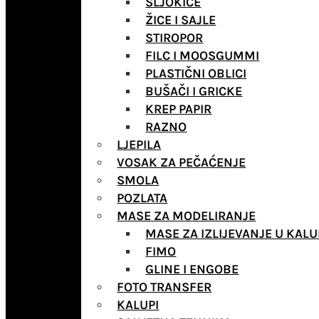
ŠLJOKICE
ŽICE I SAJLE
STIROPOR
FILC I MOOSGUMMI
PLASTIČNI OBLICI
BUŠAČI I GRICKE
KREP PAPIR
RAZNO
LJEPILA
VOSAK ZA PEČAĆENJE
SMOLA
POZLATA
MASE ZA MODELIRANJE
MASE ZA IZLIJEVANJE U KALU
FIMO
GLINE I ENGOBE
FOTO TRANSFER
KALUPI