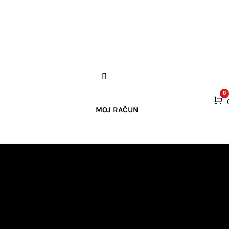

0
K
MOJ RAČUN