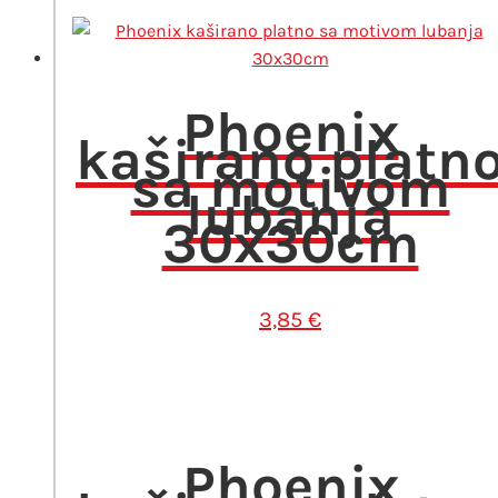
Phoenix
kaširano platn
sa motivom
lubanja
30x30cm
3,85
€
Phoenix