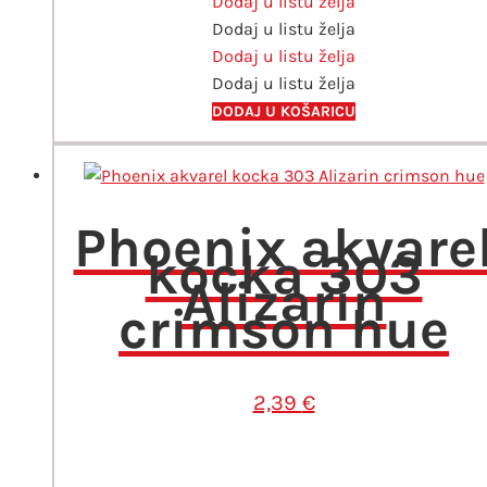
Dodaj u listu želja
324
Dodaj u listu želja
Vermilion
Dodaj u listu želja
hue
Dodaj u listu želja
količina
DODAJ U KOŠARICU
Phoenix akvare
kocka 303
Alizarin
crimson hue
2,39
€