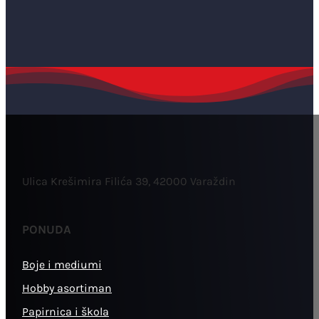
Ulica Krešimira Filića 39, 42000 Varaždin
PONUDA
Boje i mediumi
Hobby asortiman
Papirnica i škola