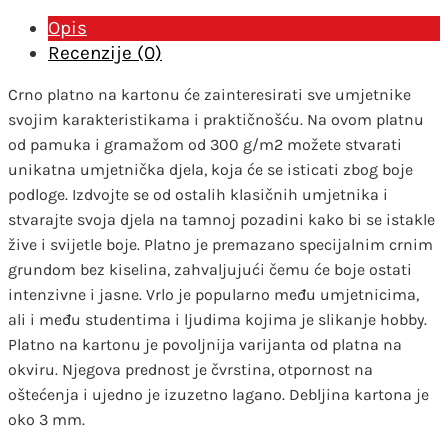
Opis
Recenzije (0)
Crno platno na kartonu će zainteresirati sve umjetnike
svojim karakteristikama i praktičnošću. Na ovom platnu
od pamuka i gramažom od 300 g/m2 možete stvarati
unikatna umjetnička djela, koja će se isticati zbog boje
podloge. Izdvojte se od ostalih klasičnih umjetnika i
stvarajte svoja djela na tamnoj pozadini kako bi se istakle
žive i svijetle boje. Platno je premazano specijalnim crnim
grundom bez kiselina, zahvaljujući čemu će boje ostati
intenzivne i jasne. Vrlo je popularno među umjetnicima,
ali i među studentima i ljudima kojima je slikanje hobby.
Platno na kartonu je povoljnija varijanta od platna na
okviru. Njegova prednost je čvrstina, otpornost na
oštećenja i ujedno je izuzetno lagano. Debljina kartona je
oko 3 mm.