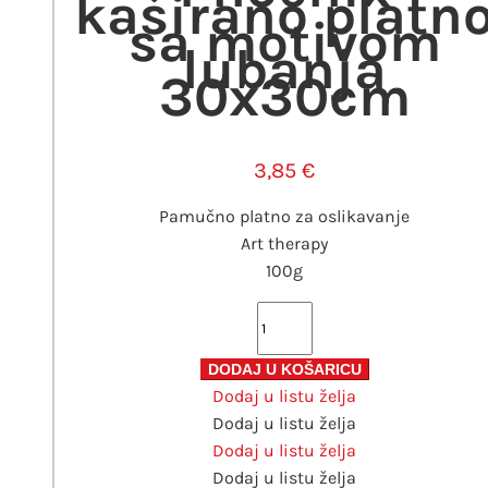
kaširano platn
sa motivom
lubanja
30x30cm
3,85
€
Pamučno platno za oslikavanje
Art therapy
100g
Phoenix
kaširano
platno
DODAJ U KOŠARICU
Dodaj u listu želja
sa
Dodaj u listu želja
motivom
Dodaj u listu želja
lubanja
Dodaj u listu želja
30x30cm