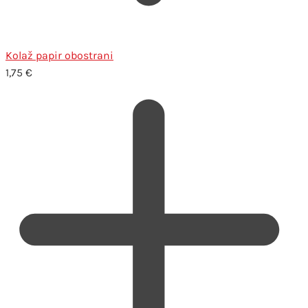
Kolaž papir obostrani
1,75
€