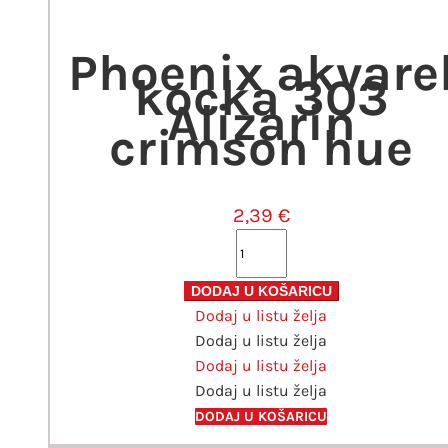
Phoenix akvare
kocka 303
Alizarin
crimson hue
2,39
€
Phoenix
akvarel
kocka
DODAJ U KOŠARICU
Dodaj u listu želja
303
Dodaj u listu želja
Alizarin
Dodaj u listu želja
crimson
Dodaj u listu želja
hue
količina
DODAJ U KOŠARICU