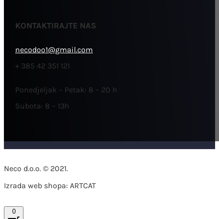
KONTAKTIRAJTE NAS
necodoo1@gmail.com
+ 385 42 351 121
Ponedjeljak – Petak: 8 – 20 h
Subota: 8 – 13h
Neco d.o.o. © 2021.
Izrada web shopa: ARTCAT
0