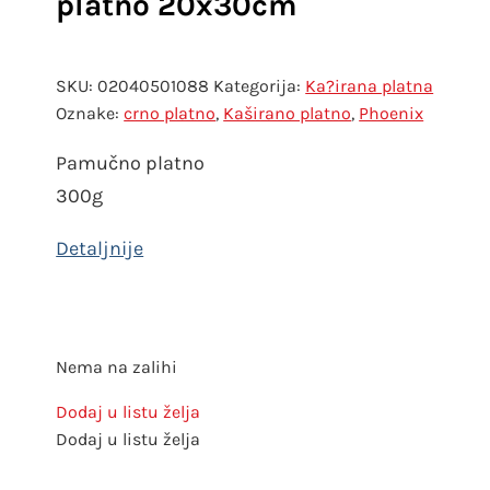
platno 20x30cm
SKU:
02040501088
Kategorija:
Ka?irana platna
Oznake:
crno platno
,
Kaširano platno
,
Phoenix
Pamučno platno
300g
Nema na zalihi
Dodaj u listu želja
Dodaj u listu želja