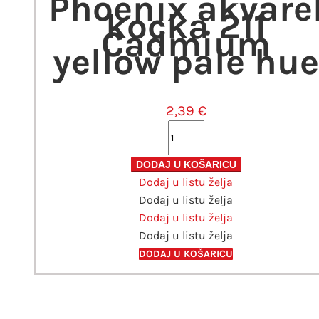
Phoenix akvare
kocka 211
Cadmium
yellow pale hue
2,39
€
Phoenix
akvarel
kocka
DODAJ U KOŠARICU
Dodaj u listu želja
211
Dodaj u listu želja
Cadmium
Dodaj u listu želja
yellow
Dodaj u listu želja
pale
hue
DODAJ U KOŠARICU
količina