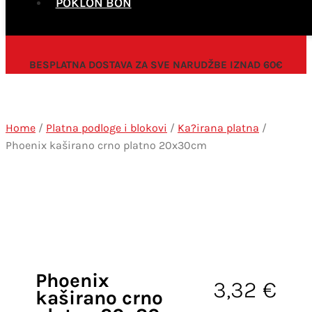
POKLON BON
BESPLATNA DOSTAVA ZA SVE NARUDŽBE IZNAD 60€
Home
/
Platna podloge i blokovi
/
Ka?irana platna
/
Phoenix kaširano crno platno 20x30cm
Phoenix
3,32
€
kaširano crno