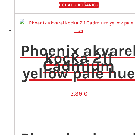
količina
DODAJ U KOŠARICU
Phoenix akvare
kocka 211
Cadmium
yellow pale hue
2,39
€