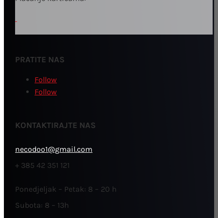
PRATITE NAS
Follow
Follow
KONTAKTIRAJTE NAS
necodoo1@gmail.com
+ 385 42 351 121
Ponedjeljak – Petak: 8 – 20 h
Subota: 8 – 13h