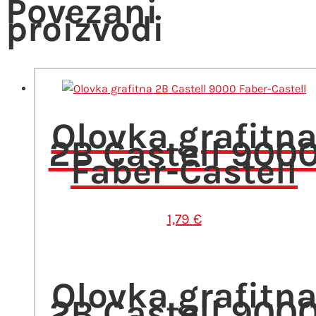
Povezani
proizvodi
Olovka grafitn
2B Castell 900
Faber-Castell
1,79
€
Olovka grafitn
2B Castell 900