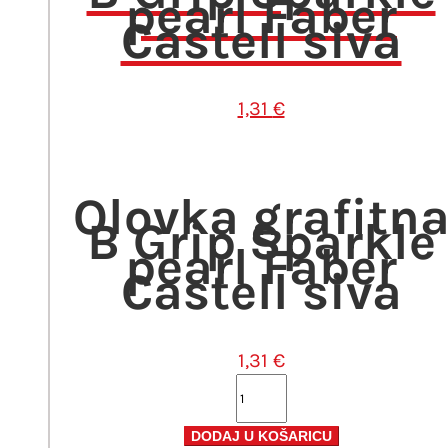
pearl Faber
Castell siva
1,31
€
Olovka grafitn
B Grip Sparkle
pearl Faber
Castell siva
1,31
€
Olovka
grafitna
B
DODAJ U KOŠARICU