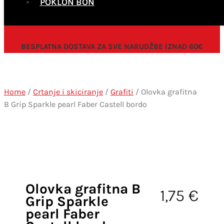
POKLON BON
BESPLATNA DOSTAVA ZA SVE NARUDŽBE IZNAD 60€
Home
/
Crtanje i skiciranje
/
Grafiti
/ Olovka grafitna
B Grip Sparkle pearl Faber Castell bordo
Olovka grafitna B
1,75
€
Grip Sparkle
pearl Faber