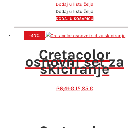
Dodaj u listu želja
Faber-
Dodaj u listu želja
Castell
količina
DODAJ U KOŠARICU
-40%
Cretacolor
osnovni set za
skiciranje
Izvorna
Trenutna
26,41
€
15,85
€
cijena
cijena
bila
je:
je:
15,85 €.
26,41 €.