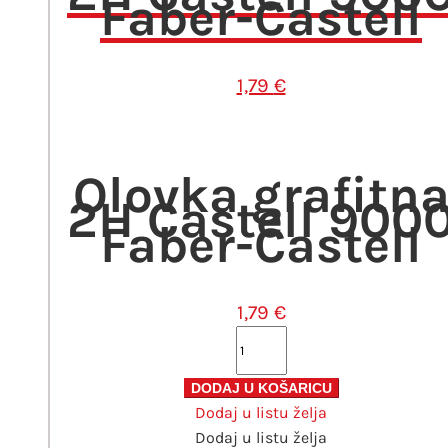
Faber-Castell
1,79
€
Olovka grafitn
2H Castell 900
Faber-Castell
1,79
€
Olovka
grafitna
2H
DODAJ U KOŠARICU
Dodaj u listu želja
Castell
Dodaj u listu želja
9000