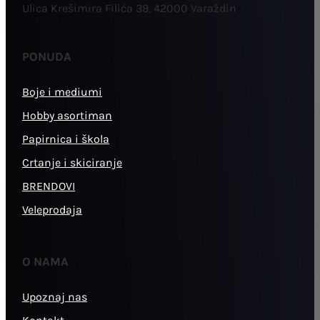
Ulica Krešimira Filića 39, 42000 Varaždin
PONUDA
Boje i mediumi
Hobby asortiman
Papirnica i škola
Crtanje i skiciranje
BRENDOVI
Veleprodaja
O NAMA
Upoznaj nas