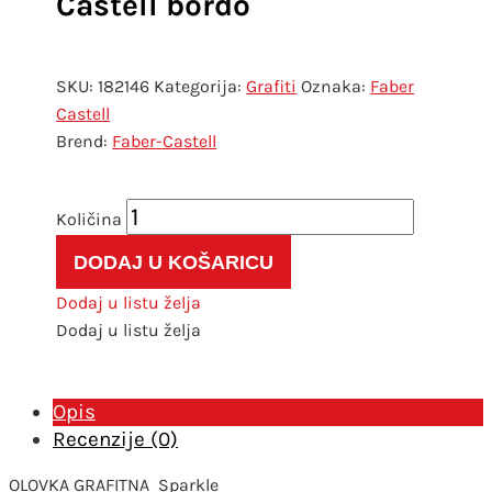
Castell bordo
SKU:
182146
Kategorija:
Grafiti
Oznaka:
Faber
Castell
Faber-Castell
Olovka
grafitna
DODAJ U KOŠARICU
B
Grip
Dodaj u listu želja
Sparkle
Dodaj u listu želja
pearl
Faber
Castell
Opis
bordo
Recenzije (0)
količina
OLOVKA GRAFITNA
Sparkle