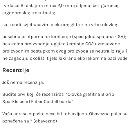
tvrdoća: B; debljina mine: 2,0 mm; šiljena; bez gumice;
ergonomska; trokutasta;
sa trendi svjetlucavim efektom; glitter na vrhu olovke;
posebno je otporna na lomljenje (specijalno spajana - SV);
neutralna proizvodnja ugljika (emisije CO2 uzrokovane
proizvodnim postupkom ovog proizvoda se neutraliziraju i
ne zagađuju okoliš); tijelo lakirano eko lakom na bazi vode
Recenzije
Još nema recenzija.
Budite prvi koji će recenzirati “Olovka grafitna B Grip
Sparkle pearl Faber Castell bordo”
Vaša adresa e-pošte neće biti objavljena.
Obavezna polja su
označena sa
* (obavezno)