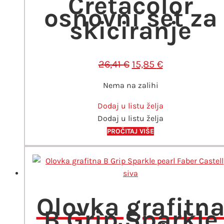
Cretacolor
osnovni set za
skiciranje
Izvorna
Trenutna
26,41
€
15,85
€
cijena
cijena
Nema na zalihi
bila
je:
je:
15,85 €.
Dodaj u listu želja
26,41 €.
Dodaj u listu želja
PROČITAJ VIŠE
Olovka grafitn
B Grip Sparkle