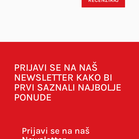
Vaša adresa e-pošte neće biti objavljena.
Obavezna polja su označena sa
* (obavezno)
PRIJAVI SE NA NAŠ
NEWSLETTER KAKO BI
PRVI SAZNALI NAJBOLJE
PONUDE
Prijavi se na naš
Spremi moje ime, e-poštu i web-stranicu u