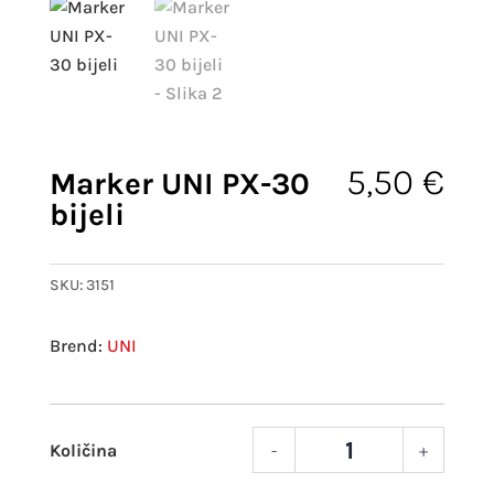
5,50
€
Marker UNI PX-30
bijeli
SKU:
3151
UNI
-
+
Mark
UNI