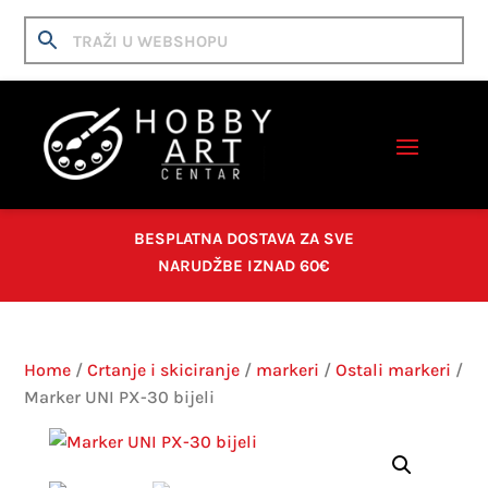
BESPLATNA DOSTAVA ZA SVE
NARUDŽBE IZNAD 60€
Home
/
Crtanje i skiciranje
/
markeri
/
Ostali markeri
/
Marker UNI PX-30 bijeli