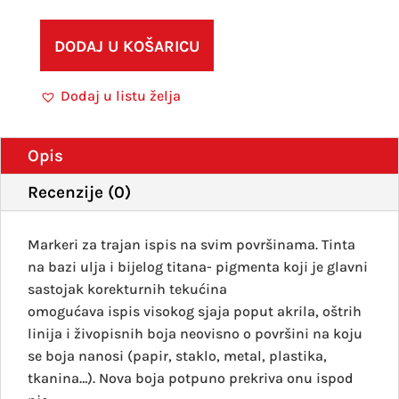
PX-
30
DODAJ U KOŠARICU
bijeli
količ
Dodaj u listu želja
Opis
Recenzije (0)
Markeri za trajan ispis na svim površinama. Tinta
na bazi ulja i bijelog titana- pigmenta koji je glavni
sastojak korekturnih tekućina
omogućava ispis visokog sjaja poput akrila, oštrih
linija i živopisnih boja neovisno o površini na koju
se boja nanosi (papir, staklo, metal, plastika,
tkanina…). Nova boja potpuno prekriva onu ispod