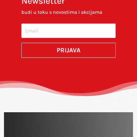
Newsletter
ovom internet pregledniku za sljedeći put kada
budi u toku s novostima i akcijama
budem komentirao.
SUBMIT
PRIJAVA