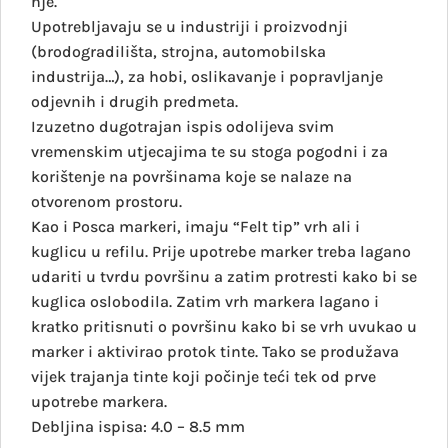
nje.
Upotrebljavaju se u industriji i proizvodnji
(brodogradilišta, strojna, automobilska
industrija…), za hobi, oslikavanje i popravljanje
odjevnih i drugih predmeta.
Izuzetno dugotrajan ispis odolijeva svim
vremenskim utjecajima te su stoga pogodni i za
korištenje na površinama koje se nalaze na
otvorenom prostoru.
Kao i Posca markeri, imaju “Felt tip” vrh ali i
kuglicu u refilu. Prije upotrebe marker treba lagano
udariti u tvrdu površinu a zatim protresti kako bi se
kuglica oslobodila. Zatim vrh markera lagano i
kratko pritisnuti o površinu kako bi se vrh uvukao u
marker i aktivirao protok tinte. Tako se produžava
vijek trajanja tinte koji počinje teći tek od prve
upotrebe markera.
Debljina ispisa: 4.0 – 8.5 mm