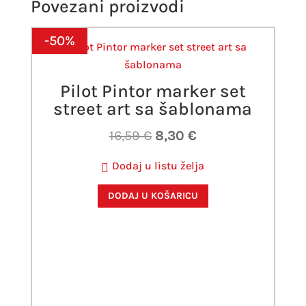
Povezani proizvodi
-50%
Pilot Pintor marker set
street art sa šablonama
Izvorna
Trenutna
16,59
€
8,30
€
cijena
cijena
Dodaj u listu želja
bila
je:
je:
8,30 €.
DODAJ U KOŠARICU
16,59 €.