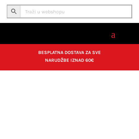
BESPLATNA DOSTAVA ZA SVE
NARUDŽBE IZNAD 60€
Home
/
Crtanje i skiciranje
/
markeri
/
Ostali markeri
/
Marker UNI PX-20 zlatni