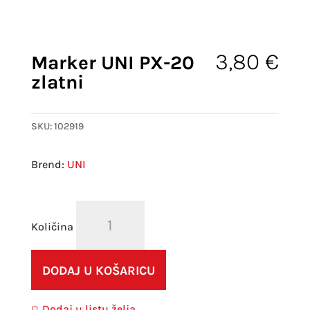
3,80
€
Marker UNI PX-20
zlatni
SKU:
102919
UNI
Marker
UNI
PX-
20
DODAJ U KOŠARICU
zlatni
količina
Dodaj u listu želja