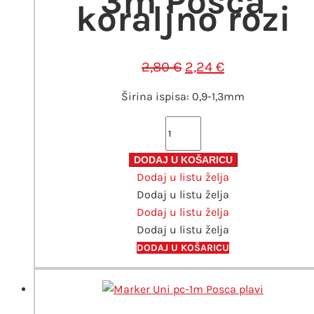
3m Posca
koraljno rozi
Izvorna
Trenutna
2,80
€
2,24
€
cijena
cijena
Širina ispisa: 0,9-1,3mm
bila
je:
je:
2,24 €.
Marker
2,80 €.
Uni
pc-
DODAJ U KOŠARICU
Dodaj u listu želja
3m
Dodaj u listu želja
Posca
Dodaj u listu želja
koraljno
Dodaj u listu želja
rozi
količina
DODAJ U KOŠARICU