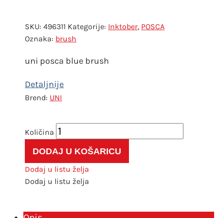
SKU:
496311
Kategorije:
Inktober
,
POSCA
Oznaka:
brush
uni posca blue brush
UNI
Marker
Uni
DODAJ U KOŠARICU
posca
PCF-
Dodaj u listu želja
350
Dodaj u listu želja
plavi
količina
Opis