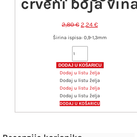
crveni boja vin
Izvorna
Trenutna
2,80
€
2,24
€
cijena
cijena
Širina ispisa: 0,9-1,3mm
bila
je:
je:
2,24 €.
Marker
2,80 €.
Uni
pc-
DODAJ U KOŠARICU
Dodaj u listu želja
3m
Dodaj u listu želja
Posca
Dodaj u listu želja
crveni
Dodaj u listu želja
boja
vina
DODAJ U KOŠARICU
količina