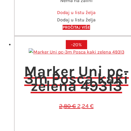
Nema na zalihi
Dodaj u listu želja
Dodaj u listu želja
PROČITAJ VIŠE
-20%
Marker Uni pc-
3m Posca kaki
zelena 49313
Izvorna
Trenutna
2,80
€
2,24
€
cijena
cijena
bila
je:
je:
2,24 €.