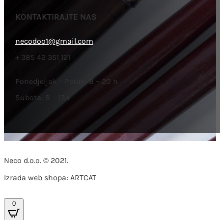
KONTAKTIRAJTE NAS
necodoo1@gmail.com
+ 385 42 351 121
Ponedjeljak – Petak: 8 – 20 h
Subota: 8 – 13h
Neco d.o.o. © 2021.
Izrada web shopa: ARTCAT
0