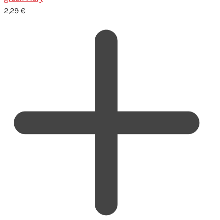
2,29
€