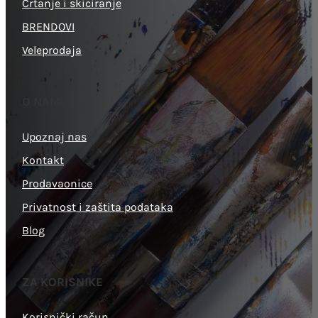
Crtanje i skiciranje
BRENDOVI
Veleprodaja
O NAMA
Upoznaj nas
Kontakt
Prodavaonice
Privatnost i zaštita podataka
Blog
ZA KORISNIKE
Korisnički račun