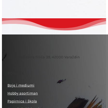
Ulica Krešimira Filića 39, 42000 Varaždin
PONUDA
Boje i mediumi
Hobby asortiman
Papirnica i škola