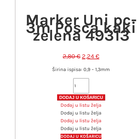
2,80 €.
Marker Uni pc-
3m Posca kaki
zelena 49313
Izvorna
Trenutna
2,80
€
2,24
€
cijena
cijena
Širina ispisa: 0,9 – 1,3mm
bila
je:
je:
2,24 €.
Marker
2,80 €.
Uni
pc-
DODAJ U KOŠARICU
Dodaj u listu želja
3m
Dodaj u listu želja
Posca
Dodaj u listu želja
kaki
Dodaj u listu želja
zelena
49313
DODAJ U KOŠARICU