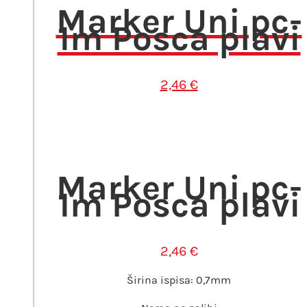
Marker Uni pc-
1m Posca plavi
2,46
€
Marker Uni pc-
1m Posca plavi
2,46
€
Širina ispisa: 0,7mm