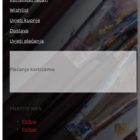
Wishlist
Uvjeti kupnje
Dostava
Uvjeti plaćanja
Plaćanje karticama:
PRATITE NAS
Follow
Follow