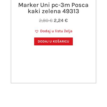
Marker Uni pc-3m Posca
kaki zelena 49313
Izvorna
Trenutna
2,80
€
2,24
€
cijena
cijena
Dodaj u listu želja
bila
je:
je:
2,24 €.
DODAJ U KOŠARICU
2,80 €.