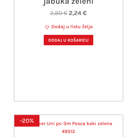
jabuka zeleni
Izvorna
Trenutna
2,80
€
2,24
€
cijena
cijena
Dodaj u listu želja
bila
je:
je:
2,24 €.
DODAJ U KOŠARICU
2,80 €.
-20%