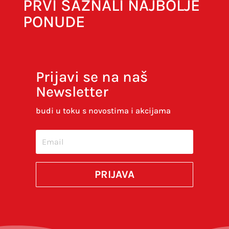
PRVI SAZNALI NAJBOLJE
PONUDE
Prijavi se na naš
Newsletter
Spremi moje ime, e-poštu i web-stranicu u
ovom internet pregledniku za sljedeći put kada
budi u toku s novostima i akcijama
budem komentirao.
SUBMIT
PRIJAVA