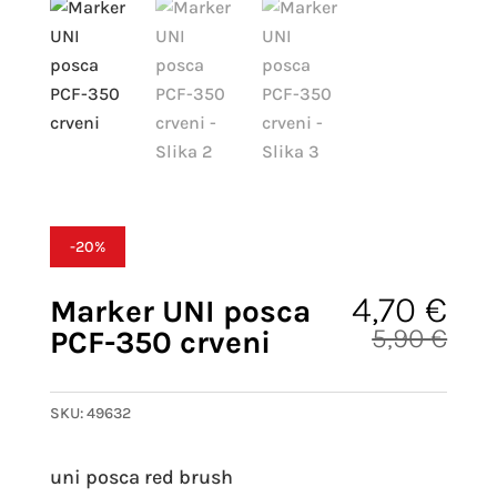
-20%
4,70
€
Marker UNI posca
5,90
€
PCF-350 crveni
Izvorna c
Trenutna 
SKU:
49632
uni posca red brush