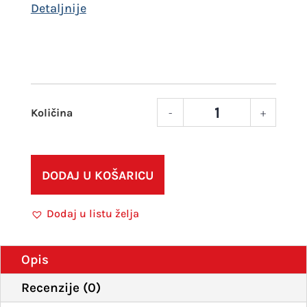
-
+
Mark
UNI
posc
PCF-
DODAJ U KOŠARICU
350
crven
Dodaj u listu želja
količ
Opis
Recenzije (0)