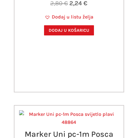
Izvorna
Trenutna
2,80
€
2,24
€
cijena
cijena
Dodaj u listu želja
bila
je:
je:
2,24 €.
DODAJ U KOŠARICU
2,80 €.
Marker Uni pc-1m Posca