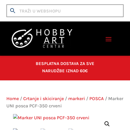
BESPLATNA DOSTAVA ZA SVE
NARUDŽBE IZNAD 60€
Home
/
Crtanje i skiciranje
/
markeri
/
POSCA
/ Marker
UNI posca PCF-350 crveni