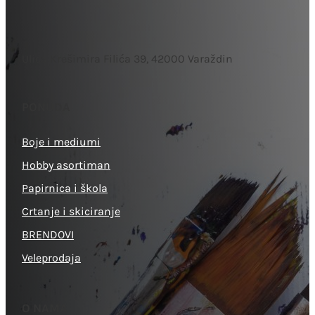
Ulica Krešimira Filića 39, 42000 Varaždin
PONUDA
Boje i mediumi
Hobby asortiman
Papirnica i škola
Crtanje i skiciranje
BRENDOVI
Veleprodaja
O NAMA