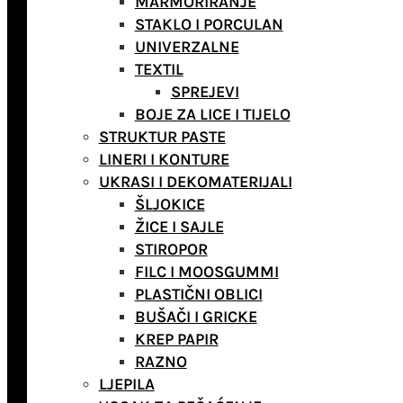
MARMORIRANJE
STAKLO I PORCULAN
UNIVERZALNE
TEXTIL
SPREJEVI
BOJE ZA LICE I TIJELO
STRUKTUR PASTE
LINERI I KONTURE
UKRASI I DEKOMATERIJALI
ŠLJOKICE
ŽICE I SAJLE
STIROPOR
FILC I MOOSGUMMI
PLASTIČNI OBLICI
BUŠAČI I GRICKE
KREP PAPIR
RAZNO
LJEPILA