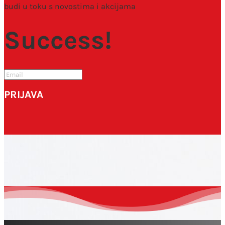
budi u toku s novostima i akcijama
Spremi moje ime, e-poštu i web-stranicu u ovom
Success!
internet pregledniku za sljedeći put kada budem
komentirao.
SUBMIT
PRIJAVA