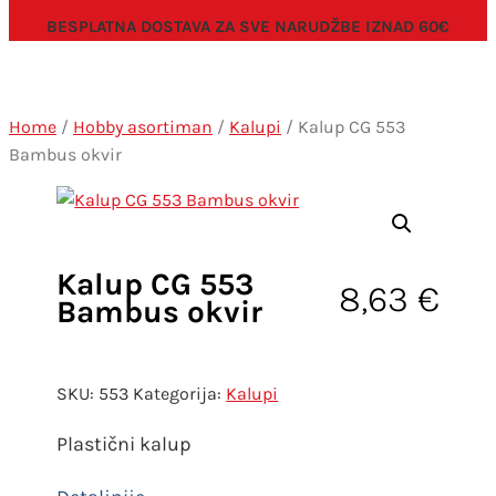
BESPLATNA DOSTAVA ZA SVE NARUDŽBE IZNAD 60€
Home
/
Hobby asortiman
/
Kalupi
/ Kalup CG 553
Bambus okvir
Kalup CG 553
8,63
€
Bambus okvir
SKU:
553
Kategorija:
Kalupi
Plastični kalup