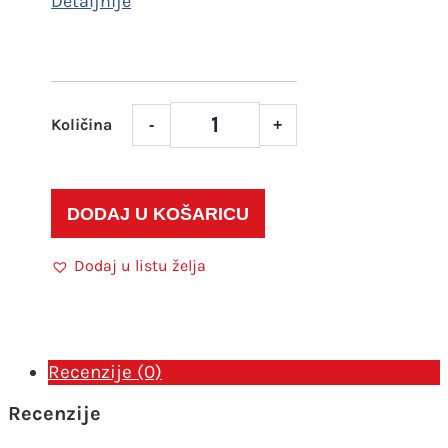
-
+
Kalup
CG
553
Bambus
DODAJ U KOŠARICU
okvir
količina
Dodaj u listu želja
Recenzije (0)
Recenzije