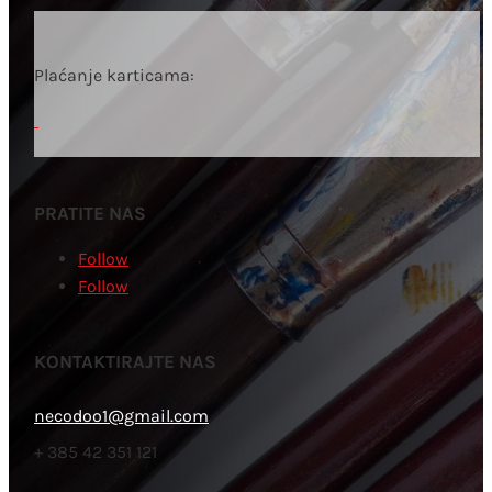
Plaćanje karticama:
PRATITE NAS
Follow
Follow
KONTAKTIRAJTE NAS
necodoo1@gmail.com
+ 385 42 351 121