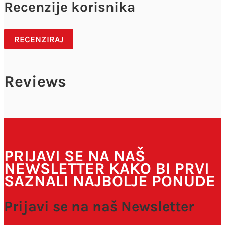
Recenzije korisnika
RECENZIRAJ
Reviews
Vaša adresa e-pošte neće biti objavljena.
Obavezna polja su
označena sa
* (obavezno)
PRIJAVI SE NA NAŠ
NEWSLETTER KAKO BI PRVI
SAZNALI NAJBOLJE PONUDE
Prijavi se na naš Newsletter