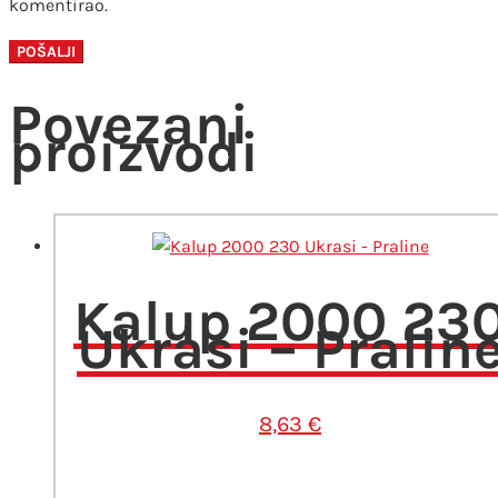
komentirao.
Povezani
proizvodi
Kalup 2000 23
Ukrasi – Pralin
8,63
€