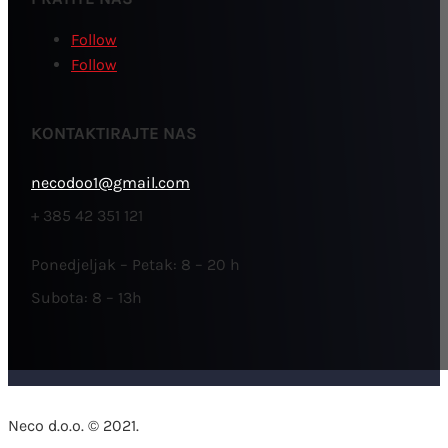
Follow
Follow
KONTAKTIRAJTE NAS
necodoo1@gmail.com
+ 385 42 351 121
Ponedjeljak – Petak: 8 – 20 h
Subota: 8 – 13h
Neco d.o.o. © 2021.