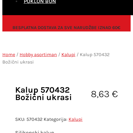
POKLON BON
BESPLATNA DOSTAVA ZA SVE NARUDŽBE IZNAD 60€
Home
/
Hobby asortiman
/
Kalupi
/ Kalup 570432
Božični ukrasi
Kalup 570432
8,63
€
Božični ukrasi
SKU:
570432
Kategorija:
Kalupi
Silikonski kalup