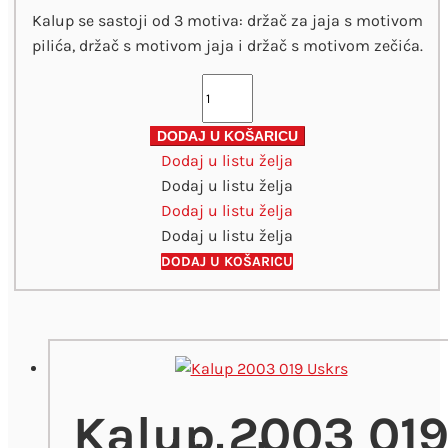
Kalup se sastoji od 3 motiva: držač za jaja s motivom
pilića, držač s motivom jaja i držač s motivom zečića.
Kalup
2003
008
DODAJ U KOŠARICU
Dodaj u listu želja
Držač
Dodaj u listu želja
za
Dodaj u listu želja
jaja
Dodaj u listu želja
količina
DODAJ U KOŠARICU
Kalup 2003 01