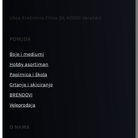
Ulica Krešimira Filića 39, 42000 Varaždin
PONUDA
Boje i mediumi
Hobby asortiman
Papirnica i škola
Crtanje i skiciranje
BRENDOVI
Veleprodaja
O NAMA