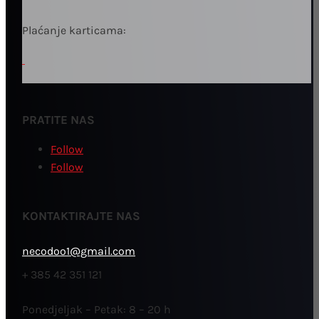
Plaćanje karticama:
PRATITE NAS
Follow
Follow
KONTAKTIRAJTE NAS
necodoo1@gmail.com
+ 385 42 351 121
Ponedjeljak – Petak: 8 – 20 h