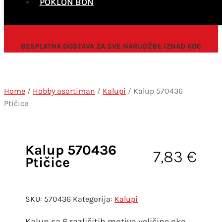
POKLON BON
BESPLATNA DOSTAVA ZA SVE NARUDŽBE IZNAD 60€
Home
/
Hobby asortiman
/
Kalupi
/ Kalup 570436
Ptičice
Kalup 570436
7,83
€
Ptičice
SKU:
570436
Kategorija:
Kalupi
Kalup sa 6 različitih motiva veličine oko