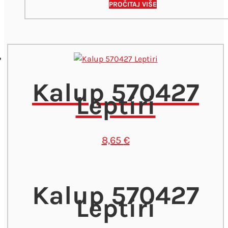
PROČITAJ VIŠE
Kalup 570427
Leptiri
8,65
€
Kalup 570427
Leptiri