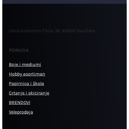
Ulica Krešimira Filića 39, 42000 Varaždin
PONUDA
Boje i mediumi
Hobby asortiman
Papirnica i škola
Crtanje i skiciranje
BRENDOVI
Veleprodaja