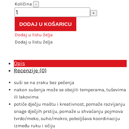
Glinamol
-
bijeli
+
450
DODAJ U KOŠARICU
g
količina
Dodaj u listu želja
Dodaj u listu želja
Opis
Recenzije (0)
suši se na zraku bez pečenja
nakon sušenja može se obojiti temperama, tuševima
ili lakovima
potiče dječju maštu i kreativnost, pomaže razvijanju
snage dječjih prstiju, pomaže u shvaćanju pojmova
tvrdo/meko, suho/mokro, poboljšava koordinaciju
između ruku i očiju