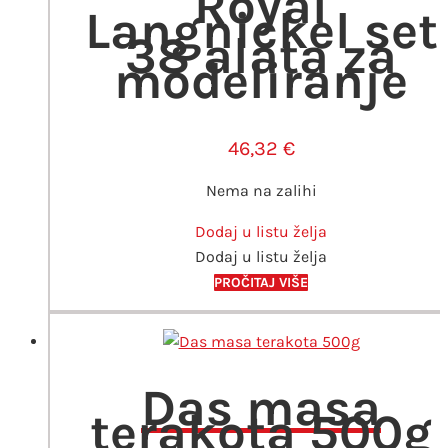
Royal
Langnickel set
38 alata za
modeliranje
46,32
€
Nema na zalihi
Dodaj u listu želja
Dodaj u listu želja
PROČITAJ VIŠE
Das masa
terakota 500g