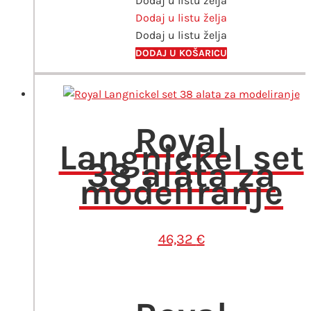
Dodaj u listu želja
količina
Dodaj u listu želja
Dodaj u listu želja
DODAJ U KOŠARICU
Royal
Langnickel set
38 alata za
modeliranje
46,32
€