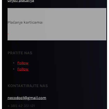
Uvjeti plaćanja
Plaćanje karticama:
PRATITE NAS
Follow
Follow
KONTAKTIRAJTE NAS
necodoo1@gmail.com
+ 385 42 351 121