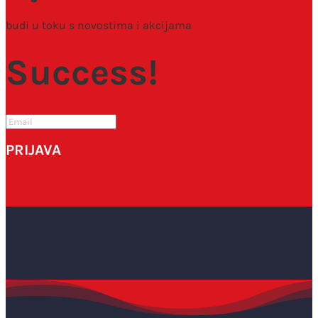
budi u toku s novostima i akcijama
Success!
PRIJAVA