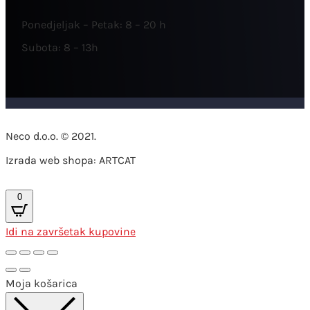
Ponedjeljak – Petak: 8 – 20 h
Subota: 8 – 13h
Neco d.o.o. © 2021.
Izrada web shopa: ARTCAT
0
Idi na završetak kupovine
Moja košarica