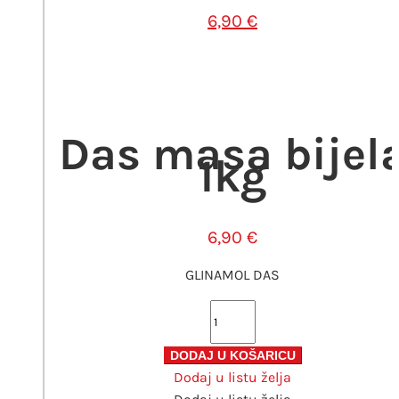
6,90
€
Das masa bijel
1kg
6,90
€
GLINAMOL DAS
Das
masa
bijela
DODAJ U KOŠARICU
Dodaj u listu želja
1kg