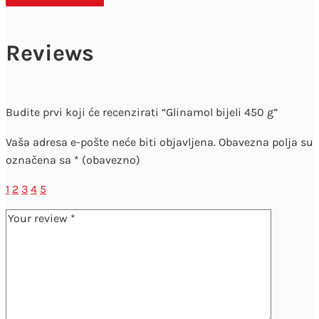
Reviews
Budite prvi koji će recenzirati “Glinamol bijeli 450 g”
Vaša adresa e-pošte neće biti objavljena.
Obavezna polja su
označena sa
* (obavezno)
1
2
3
4
5