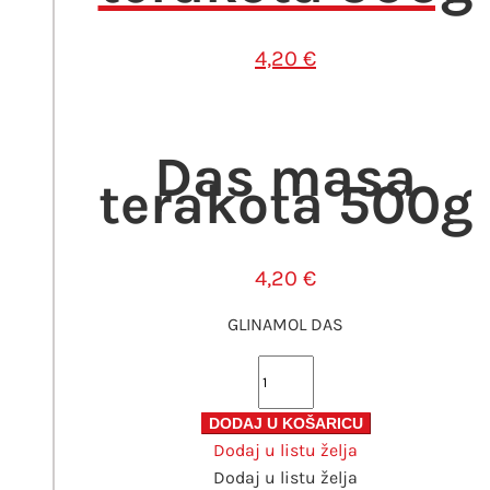
4,20
€
Das masa
terakota 500g
4,20
€
GLINAMOL DAS
Das
masa
terakota
DODAJ U KOŠARICU
Dodaj u listu želja
500g
Dodaj u listu želja
količina