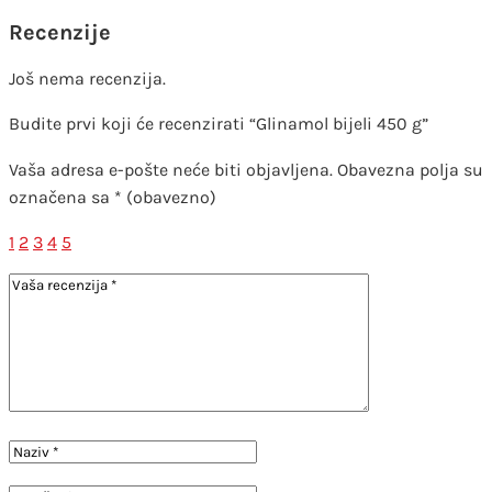
Recenzije
Još nema recenzija.
Budite prvi koji će recenzirati “Glinamol bijeli 450 g”
Vaša adresa e-pošte neće biti objavljena.
Obavezna polja su
označena sa
* (obavezno)
1
2
3
4
5