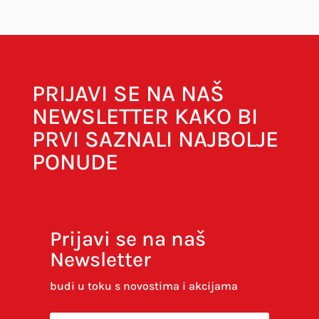
Obavezna polja su označena sa
* (obavezno)
PRIJAVI SE NA NAŠ
NEWSLETTER KAKO BI
PRVI SAZNALI NAJBOLJE
PONUDE
Prijavi se na naš
Newsletter
Spremi moje ime, e-poštu i web-stranicu u
ovom internet pregledniku za sljedeći put kada
budi u toku s novostima i akcijama
budem komentirao.