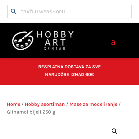
BESPLATNA DOSTAVA ZA SVE
NARUDŽBE IZNAD 60€
Home
/
Hobby asortiman
/
Mase za modeliranje
/
Glinamol bijeli 250 g