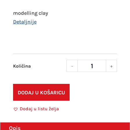
modelling clay
-
+
Glin
bijeli
250
g
DODAJ U KOŠARICU
količ
Dodaj u listu želja
Opis