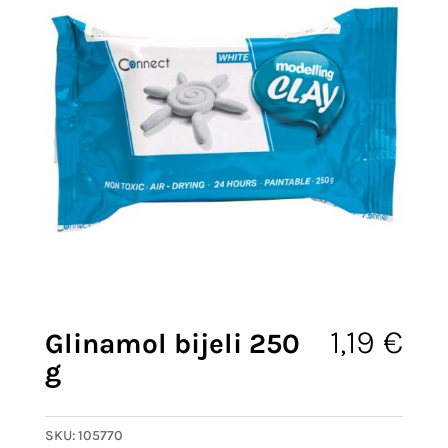
1,19
€
Glinamol bijeli 250
g
SKU:
105770