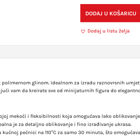
DODAJ U KOŠARICU
Dodaj u listu želja
oft polimernom glinom. Idealnom za izradu raznovrsnih umjet
ući vam da kreirate sve od minijaturnih figura do elegantno
ojoj mekoći i fleksibilnosti koja omogućava lako oblikovanje
alna je za detaljno oblikovanje i fino izrađivanje ukrasa.
 kućnoj pećnici na 110°C za samo 30 minuta, što omogućava b