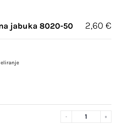
2,60
€
ena jabuka 8020-50
eliranje
-
+
FIMO
soft