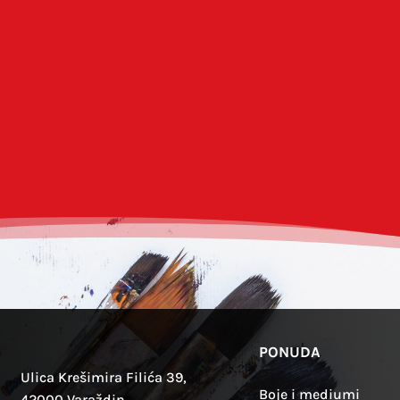
Spremi moje ime, e-poštu i web-strani
PONUDA
Ulica Krešimira Filića 39,
Boje i mediumi
42000 Varaždin