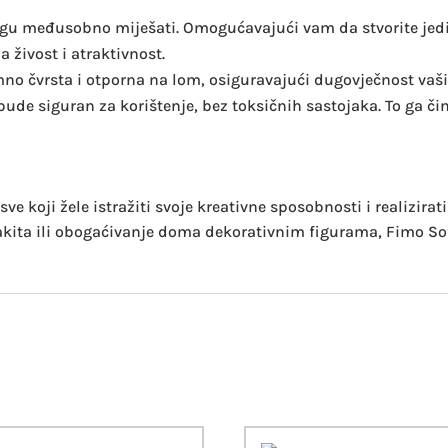
ogu međusobno miješati. Omogućavajući vam da stvorite jedins
 živost i atraktivnost.
no čvrsta i otporna na lom, osiguravajući dugovječnost vaši
bude siguran za korištenje, bez toksičnih sastojaka. To ga č
ve koji žele istražiti svoje kreativne sposobnosti i realizira
kita ili obogaćivanje doma dekorativnim figurama, Fimo Soft 