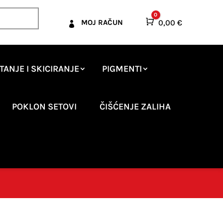
0
Košarica
0,00
€
MOJ RAČUN

TANJE I SKICIRANJE
PIGMENTI
POKLON SETOVI
ČIŠĆENJE ZALIHA