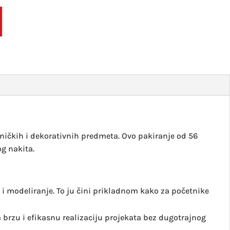
zelena
jabuka
8020-
50
količin
ničkih i dekorativnih predmeta. Ovo pakiranje od 56
g nakita.
 i modeliranje. To ju čini prikladnom kako za početnike
rzu i efikasnu realizaciju projekata bez dugotrajnog