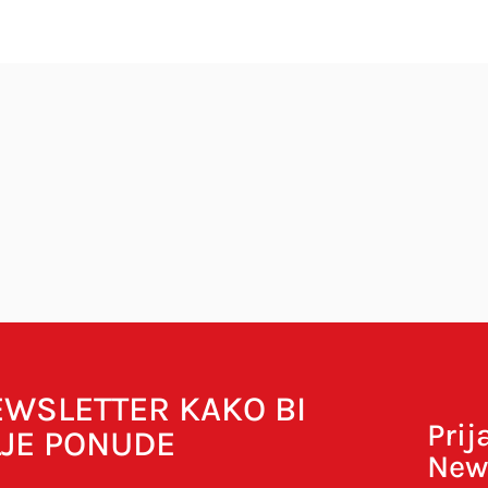
bavezna polja su označena sa
* (obavezno)
NEWSLETTER KAKO BI
Prij
LJE PONUDE
New