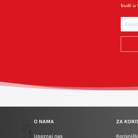
budi u 
cu u ovom internet pregledniku za sljedeći put kada budem 
O NAMA
ZA KORI
Upoznaj nas
Korisničk