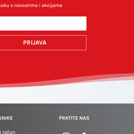
toku s novostima i akcijama
komentirao.
PRIJAVA
SUBMIT
SNIKE
PRATITE NAS
i račun