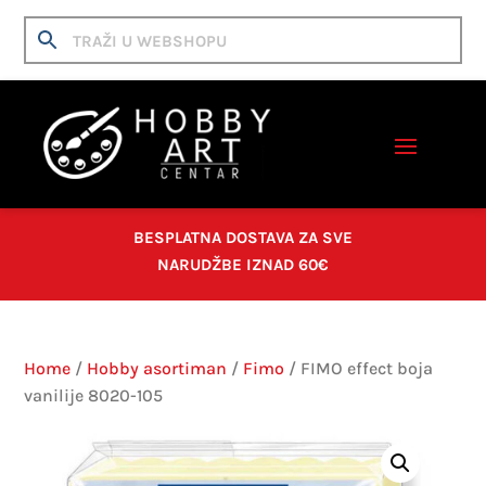
BESPLATNA DOSTAVA ZA SVE
NARUDŽBE IZNAD 60€
Home
/
Hobby asortiman
/
Fimo
/ FIMO effect boja
vanilije 8020-105