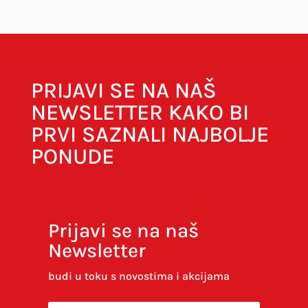
Obavezna polja su označena sa
* (obavezno)
PRIJAVI SE NA NAŠ
NEWSLETTER KAKO BI
PRVI SAZNALI NAJBOLJE
PONUDE
Prijavi se na naš
Newsletter
Spremi moje ime, e-poštu i web-stranicu u
ovom internet pregledniku za sljedeći put kada
budi u toku s novostima i akcijama
budem komentirao.