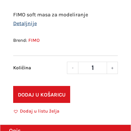
FIMO soft masa za modeliranje
FIMO
-
+
FIMO
effec
boja
vanil
DODAJ U KOŠARICU
8020
105
Dodaj u listu želja
količ
Opis