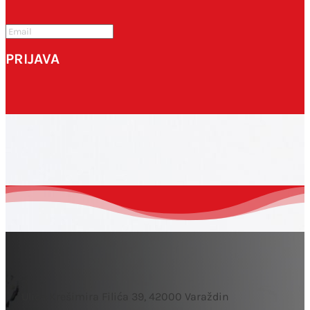
komentirao.
SUBMIT
PRIJAVA
Ulica Krešimira Filića 39, 42000 Varaždin