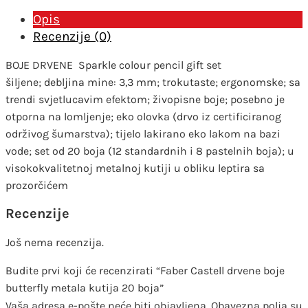
količina
Opis
Recenzije (0)
BOJE DRVENE
Sparkle colour pencil gift set
šiljene; debljina mine: 3,3 mm; trokutaste; ergonomske; sa
trendi svjetlucavim efektom; živopisne boje; posebno je
otporna na lomljenje; eko olovka (drvo iz certificiranog
održivog šumarstva); tijelo lakirano eko lakom na bazi
vode; set od 20 boja (12 standardnih i 8 pastelnih boja); u
visokokvalitetnoj metalnoj kutiji u obliku leptira sa
prozorčićem
Recenzije
Još nema recenzija.
Budite prvi koji će recenzirati “Faber Castell drvene boje
butterfly metala kutija 20 boja”
Vaša adresa e-pošte neće biti objavljena.
Obavezna polja su