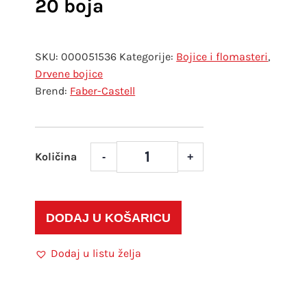
20 boja
SKU:
000051536
Kategorije:
Bojice i flomasteri
,
Drvene bojice
Faber-Castell
-
+
Faber
Castell
drvene
boje
DODAJ U KOŠARICU
butterfly
metala
Dodaj u listu želja
kutija
20
boja