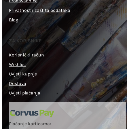
Prodavaonice
Privatnost i zaštita podataka
Blog
ZA KORISNIKE
Korisnički račun
Wishlist
Uvjeti kupnje
Dostava
Uvjeti plaćanja
Plaćanje karticama: