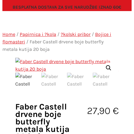
BESPLATNA DOSTAVA ZA SVE NARUDŽBE IZNAD 60€
Home
/
Papirnica i ?kola
/
?kolski pribor
/
Bojice i
flomasteri
/ Faber Castell drvene boje butterfly
metala kutija 20 boja
Faber Castell
27,90
€
drvene boje
butterfly
metala kutija