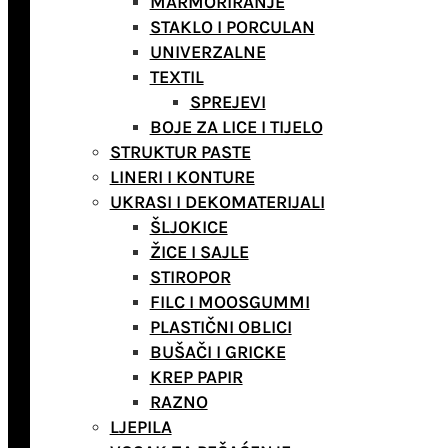
MARMORIRANJE
STAKLO I PORCULAN
UNIVERZALNE
TEXTIL
SPREJEVI
BOJE ZA LICE I TIJELO
STRUKTUR PASTE
LINERI I KONTURE
UKRASI I DEKOMATERIJALI
ŠLJOKICE
ŽICE I SAJLE
STIROPOR
FILC I MOOSGUMMI
PLASTIČNI OBLICI
BUŠAČI I GRICKE
KREP PAPIR
RAZNO
LJEPILA