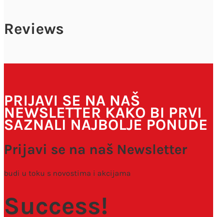
Reviews
Vaša adresa e-pošte neće biti objavljena.
Obavezna polja su
označena sa
* (obavezno)
PRIJAVI SE NA NAŠ
NEWSLETTER KAKO BI PRVI
SAZNALI NAJBOLJE PONUDE
Prijavi se na naš Newsletter
budi u toku s novostima i akcijama
Spremi moje ime, e-poštu i web-stranicu u ovom
Success!
internet pregledniku za sljedeći put kada budem