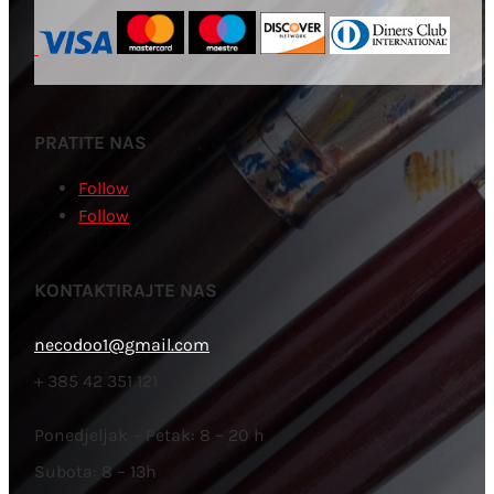
PRATITE NAS
Follow
Follow
KONTAKTIRAJTE NAS
necodoo1@gmail.com
+ 385 42 351 121
Ponedjeljak – Petak: 8 – 20 h
Subota: 8 – 13h