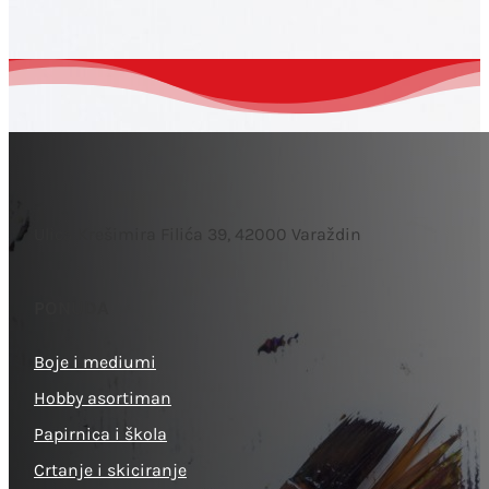
Ulica Krešimira Filića 39, 42000 Varaždin
PONUDA
Boje i mediumi
Hobby asortiman
Papirnica i škola
Crtanje i skiciranje