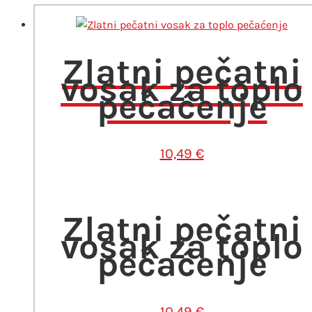
Zlatni pečatni
vosak za toplo
pečaćenje
10,49
€
Zlatni pečatni
vosak za toplo
pečaćenje
10,49
€