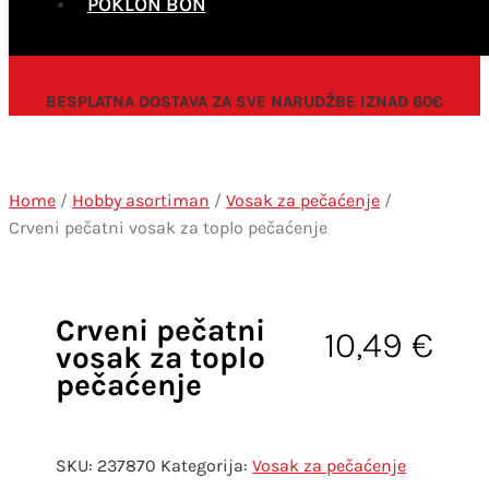
POKLON BON
BESPLATNA DOSTAVA ZA SVE NARUDŽBE IZNAD 60€
Home
/
Hobby asortiman
/
Vosak za pečaćenje
/
Crveni pečatni vosak za toplo pečaćenje
Crveni pečatni
10,49
€
vosak za toplo
pečaćenje
SKU:
237870
Kategorija:
Vosak za pečaćenje