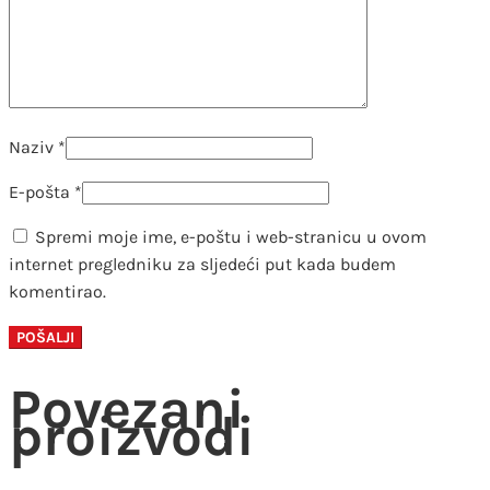
Naziv
*
E-pošta
*
Spremi moje ime, e-poštu i web-stranicu u ovom
internet pregledniku za sljedeći put kada budem
komentirao.
Povezani
proizvodi