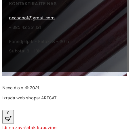
KONTAKTIRAJTE NAS
necodoo1@gmail.com
+ 385 42 351 121
Ponedjeljak – Petak: 8 – 20 h
Subota: 8 – 13h
Neco d.o.o. © 2021.
Izrada web shopa: ARTCAT
0
Idi na završetak kupovine