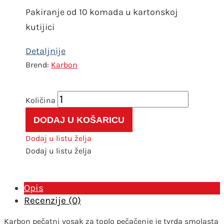
Pakiranje od 10 komada u kartonskoj
kutijici
Karbon
Crveni
pečatni
DODAJ U KOŠARICU
vosak
za
Dodaj u listu želja
toplo
Dodaj u listu želja
pečaćenje
količina
Opis
Recenzije (0)
Karbon pečatni vosak za toplo pečačenje je tvrda smolasta