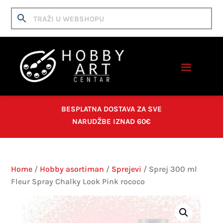
BESPLATNA DOSTAVA ZA SVE
NARUDŽBE IZNAD 60€
Home
/
Hobby asortiman
/
Sprejevi
/ Sprej 300 ml
Fleur Spray Chalky Look Pink rococo