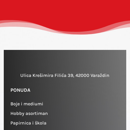
Ulica Krešimira Filića 39, 42000 Varaždin
PONUDA
Boje i mediumi
Hobby asortiman
Papirnica i škola