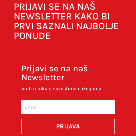
PRIJAVI SE NA NAŠ
NEWSLETTER KAKO BI
PRVI SAZNALI NAJBOLJE
PONUDE
Prijavi se na naš
Newsletter
Spremi moje ime, e-poštu i web-stranicu u
ovom internet pregledniku za sljedeći put kada
budi u toku s novostima i akcijama
budem komentirao.
SUBMIT
PRIJAVA