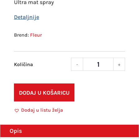
Ultra mat spray
Fleur
-
+
Sprej
300
ml
Fleur
DODAJ U KOŠARICU
Spra
Chal
Dodaj u listu želja
Look
Pink
roco
Opis
količ