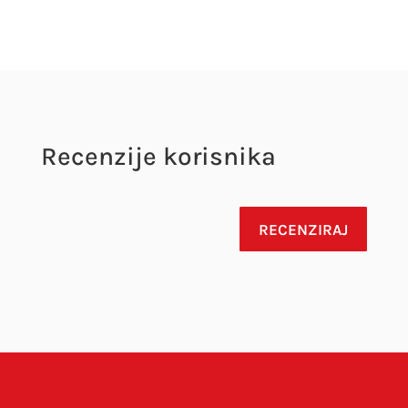
Recenzije korisnika
RECENZIRAJ
Vaša adresa e-pošte neće biti objavljena.
Obavezna polja su označena sa
* (obavezno)