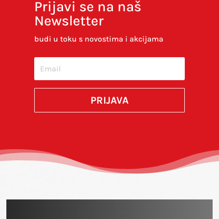
Prijavi se na naš
Newsletter
Spremi moje ime, e-poštu i web-stranicu u
ovom internet pregledniku za sljedeći put kada
budi u toku s novostima i akcijama
budem komentirao.
SUBMIT
PRIJAVA