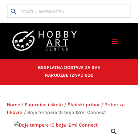
BESPLATNA DOSTAVA ZA SVE
NARUDŽBE IZNAD 60€
Home
/
Papirnica i škola
/
Školski pribor
/
Pribor za
likovni
/ Boje tempere 10 boja 12ml Connect