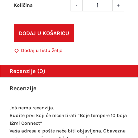
-
+
Boje
temp
10
boja
DODAJ U KOŠARICU
12ml
Conn
Dodaj u listu želja
količ
Recenzije (0)
Recenzije
Još nema recenzija.
Budite prvi koji će recenzirati “Boje tempere 10 boja
12ml Connect”
Vaša adresa e-pošte neće biti objavljena.
Obavezna