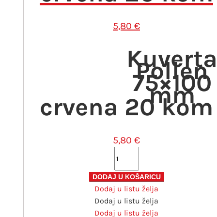
5,80
€
Kuvert
Pollen
75×100
mm
crvena 20 kom
5,80
€
Kuverta
Pollen
75x100
DODAJ U KOŠARICU
Dodaj u listu želja
mm
Dodaj u listu želja
crvena
Dodaj u listu želja
20