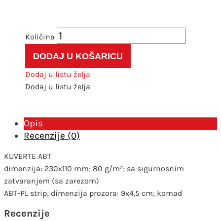
Kuverta
strip
DODAJ U KOŠARICU
bijela
80g
Dodaj u listu želja
kom
Dodaj u listu želja
količina
Opis
Recenzije (0)
KUVERTE ABT
dimenzija: 230x110 mm; 80 g/m²; sa sigurnosnim
zatvaranjem (sa zarezom)
ABT-PL strip; dimenzija prozora: 9x4,5 cm; komad
Recenzije