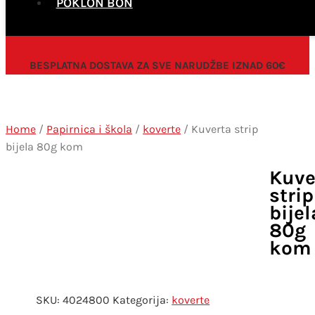
POKLON BON
BESPLATNA DOSTAVA ZA SVE NARUDŽBE IZNAD 60€
Home
/
Papirnica i škola
/
koverte
/ Kuverta strip
bijela 80g kom
Kuve
strip
bijel
80g
kom
SKU:
4024800
Kategorija:
koverte