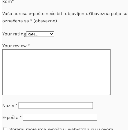
kom”
Vaša adresa e-pošte neće biti objavljena.
Obavezna polja su
označena sa
* (obavezno)
Your rating
Your review
*
Naziv
*
E-pošta
*
Spremi moje ime, e-poštu i web-stranicu u ovom