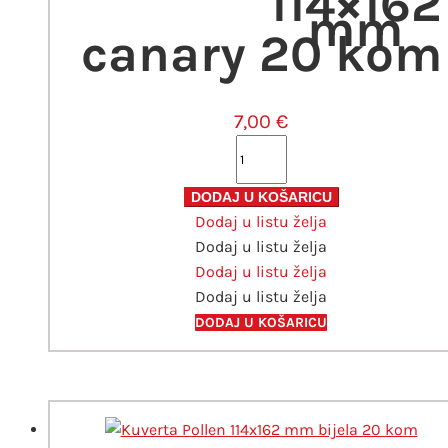
114×162
mm
canary 20 kom
7,00
€
Kuverta
Pollen
114x162
DODAJ U KOŠARICU
Dodaj u listu želja
mm
Dodaj u listu želja
canary
Dodaj u listu želja
20
Dodaj u listu želja
kom
količina
DODAJ U KOŠARICU