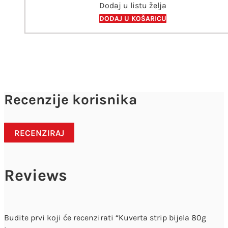
Dodaj u listu želja
20
kom
DODAJ U KOŠARICU
količina
Recenzije korisnika
RECENZIRAJ
Reviews
Budite prvi koji će recenzirati “Kuverta strip bijela 80g