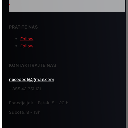
PRATITE NAS
Follow
Follow
KONTAKTIRAJTE NAS
necodoo1@gmail.com
+ 385 42 351 121
Ponedjeljak – Petak: 8 – 20 h
Subota: 8 – 13h