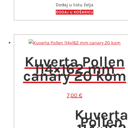
Dodaj u listu želja
kom
količina
DODAJ U KOŠARICU
Kuverta Pollen
114×162 mm
canary 20 kom
7,00
€
Kuvert
Pollen