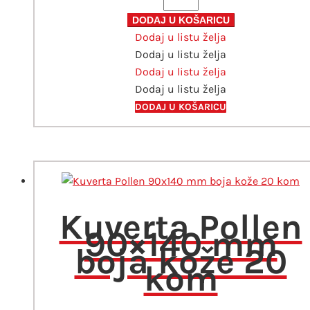
Pollen
114x162
DODAJ U KOŠARICU
Dodaj u listu želja
mm
Dodaj u listu želja
bijela
Dodaj u listu želja
20
Dodaj u listu želja
kom
količina
DODAJ U KOŠARICU
Kuverta Pollen
90×140 mm
boja kože 20
kom